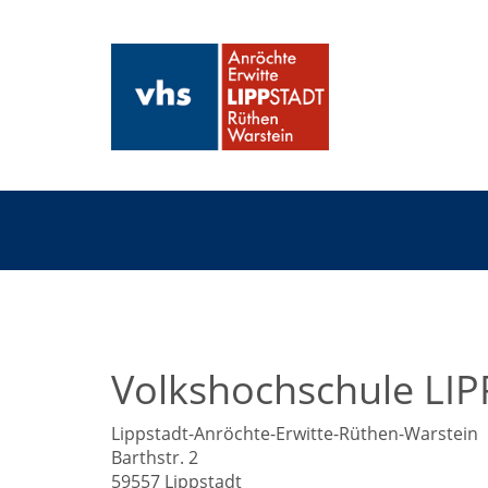
Volkshochschule LI
Lippstadt-Anröchte-Erwitte-Rüthen-Warstein
Barthstr. 2
59557 Lippstadt