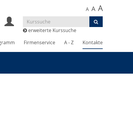
A
A
A
erweiterte Kurssuche
gramm
Firmenservice
A - Z
Kontakte