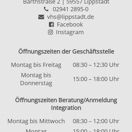
Kontakt
|
Kontaktformular
Allgemeine Hinweise
|
Datenschutz
Impressum
|
Sitemap
© 2026 Kubus Software GmbH
Diese Webseite verwendet Cookies, um
OK
die Bedienfreundlichkeit zu erhöhen.
Weitere Informationen.