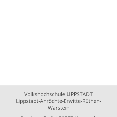
Volkshochschule
LIPP
STADT
Lippstadt-Anröchte-Erwitte-Rüthen-
Warstein
Barthstraße 2
| 59557 Lippstadt
02941 2895-0
vhs@lippstadt.de
Facebook
Instagram
Öffnungszeiten der Geschäftsstelle
Montag bis Freitag
08:30 – 12:30 Uhr
Montag bis
15:00 – 18:00 Uhr
Donnerstag
Öffnungszeiten Beratung/Anmeldung
Integration
Montag bis Mittwoch
08:30 – 12:00 Uhr
Montag
15:00 – 18:00 Uhr