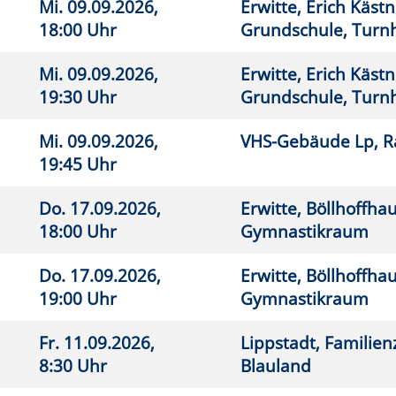
.09.2026,
Lippstadt, Familienzentrum
26
 Uhr
Blauland
.09.2026,
Erwitte, Böllhoffhaus,
26
 Uhr
Gymnastikraum
1.09.2026,
Erwitte, Böllhoffhaus,
26
5 Uhr
Gymnastikraum
7.09.2026,
VHS-Gebäude Lp, Raum E.02
26
0 Uhr
9.09.2026,
VHS-Gebäude Lp, Raum E.02
26
 Uhr
.09.2026,
Lippstadt, Pole-Formance
26
0 Uhr
.11.2026,
Lippstadt, Pole-Formance
26
0 Uhr