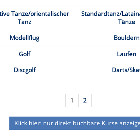
olf
Darts/Skat
1
2
k hier: nur direkt buchbare
Kurse anzeigen
Anmeldung auf Warteliste
atum
Ort
7.09.2026,
Erwitte, Städtisches Gymnasium,
26
0 Uhr
Gymnastikhalle
4.11.2026,
Lippstadt, Sporthalle des Lippe-
26
5 Uhr
Berufskolleg