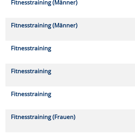
Fitnesstraining (Frauen)
Fr.
11
8:30
Fitnesstraining (Frauen)
Fr.
18
8:30
Funktionelles Fitnesstraining
Mo.
2
11:1
Funktionelles Fitnesstraining
Do.
1
17:3
Rostschutz - vielfältiges Fitnesstraining
Mi.
0
9:00
Stretching & Mobility
Fr.
11
18:0
Stretching & Mobility
Fr.
06
18:0