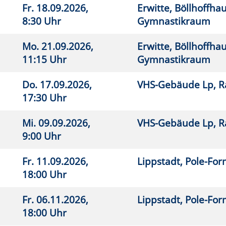
7.09.2026,
VHS-Gebäude Lp, Raum E.03
26
0 Uhr
8.09.2026,
VHS-Gebäude Lp, Raum E.03
26
5 Uhr
0.09.2026,
Rüthen, Friedrich-Spee-
26
0 Uhr
Gymnasium, Alte Turnhalle
.09.2026,
Warstein, Liobaschule, Raum
26
0 Uhr
4.1.11 (Gymnastik)
7.09.2026,
Warstein, Liobaschule, Raum
26
0 Uhr
4.1.11 (Gymnastik)
9.09.2026,
Lippstadt, Grundschule An der
26
5 Uhr
Pappelallee,
Lehrschwimmbecken
0.09.2026,
Erwitte, Lehrschwimmbecken Bad
26
0 Uhr
Westernkotten