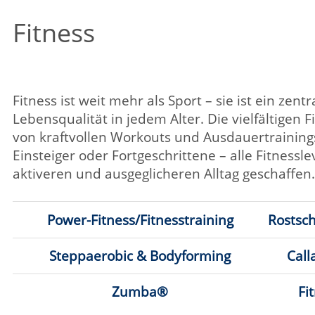
Fitness ist weit mehr als Sport – sie ist ein zentraler Bau
Lebensqualität in jedem Alter. Die vielfältigen Fitness-Ku
von kraftvollen Workouts und Ausdauertrainings, über ve
Einsteiger oder Fortgeschrittene – alle Fitnesslevels si
aktiveren und ausgeglicheren Alltag geschaffen.
Power-Fitness/Fitnesstraining
Rostschutz/Stretc
Steppaerobic & Bodyforming
Callanetics &
Zumba®
Fitnesstanz
Internationale Tänze
Meditative Tänze
Tan
Selbstverteidigung/Aikido
Modell
Felsklettern
Gol