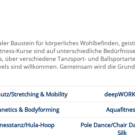
stein für körperliches Wohlbefinden, geistige Frische und
rse sind auf unterschiedliche Bedürfnisse zugeschnitten:
rschiedene Tanzsport- und Ballsportarten. Ob
nd willkommen. Gemeinsam wird die Grundlage für einen
hing & Mobility
deepWORK®
 Bodyforming
Aquafitness
/Hula-Hoop
Pole Dance/Chair Dance/Aerial
Silk
/orientalischer
Standardtanz/Latainamerikanische
z
Tänze
flug
Bouldern
f
Laufen