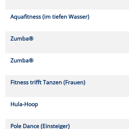
Aerial Silk (Tuchakrobatik Einsteiger)
So.
1
19:0
Aerial Silk (Tuchakrobatik Einsteiger)
So.
0
19:0
Internationale Tänze
Di.
08
20:0
Traditionelle und meditative Kreistänze aus
Mi.
0
der ganzen Welt
11:4
Orientalischer Tanz (Fortgeschrittene)
Mo.
0
19:3
Tanzen (Einsteiger)
Fr.
11
20:1
Tanzen (Fortgeschrittene Stufe I)
Fr.
11
18:0