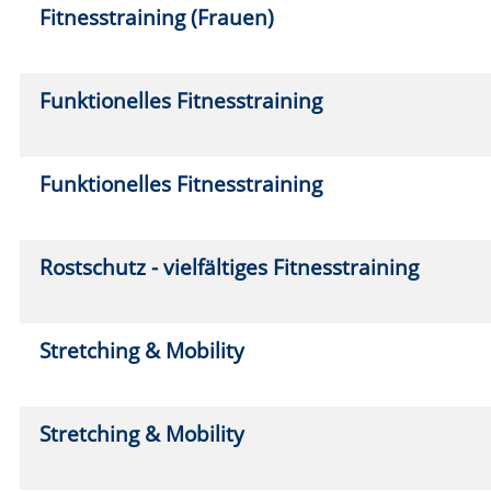
deepWORK®-Basic
Mo.
0
18:0
Steppaerobic & Bodyforming
Mo.
2
19:1
Steppaerobic & BOP
Do.
1
19:3
Callanetics & Bodyforming
Di.
15
18:3
Callanetics & Bodyforming
Do.
1
18:3
Aquafitness (im tiefen Wasser)
Mi.
0
20:1
Aquafitness (im tiefen Wasser)
Do.
1
16:0