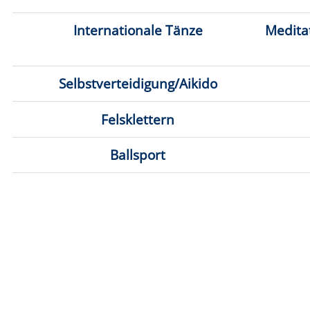
Ballsport
Discg
Klic
Anmeldung möglich
fast ausgebucht
Titel
D
Power-Fitness
Mo.
0
18:0
Mi.
0
KORCE® - Fitness & Workout
19:4