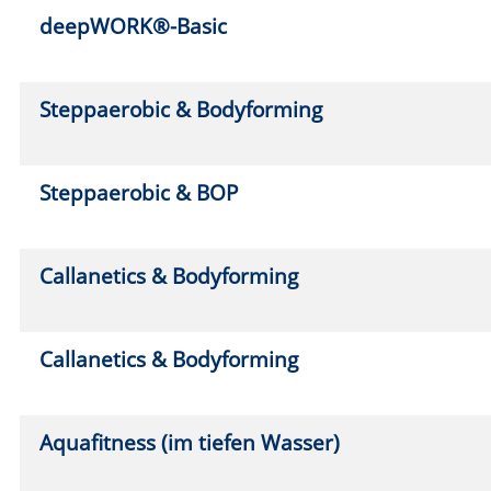
Zumba®
Mo.
0
17:0
Zumba®
Do.
1
18:0
Fitness trifft Tanzen (Frauen)
Do.
1
16:0
Hula-Hoop
Fr.
18
9:00
Pole Dance (Einsteiger)
So.
1
10:0
Pole Dance (Einsteiger)
So.
1
10:0
Chair Dance (Einsteiger)
Fr.
25
19:1