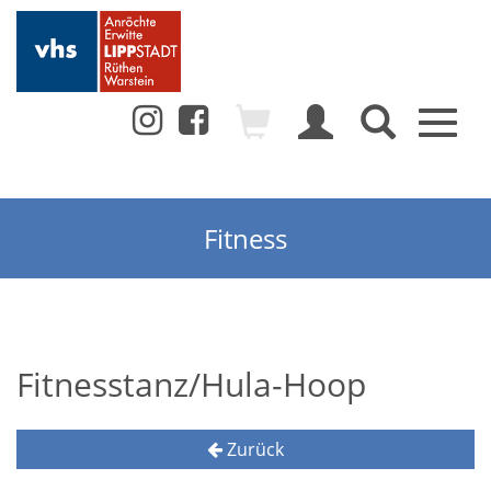
Toggl
naviga
Fitness
Fitnesstanz/Hula-Hoop
Zurück