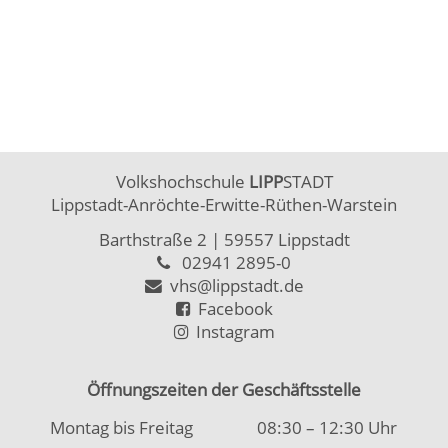
Volkshochschule
LIPP
STADT
Lippstadt-Anröchte-Erwitte-Rüthen-Warstein
Barthstraße 2
| 59557 Lippstadt
02941 2895-0
vhs@lippstadt.de
Facebook
Instagram
Öffnungszeiten der Geschäftsstelle
Montag bis Freitag
08:30 – 12:30 Uhr
Montag bis Donnerstag
15:00 – 18:00 Uhr
Öffnungszeiten Beratung/Anmeldung Integration
Montag bis Mittwoch
08:30 – 12:00 Uhr
Montag
15:00 – 18:00 Uhr
Kontakt
|
Kontaktformular
Allgemeine Hinweise
|
Datenschutz