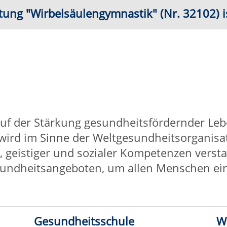
 gesundheitsfördernder Lebensweise sowie der Förderung
Weltgesundheitsorganisation (WHO) ganzheitlich als
ozialer Kompetenzen verstanden. Aus diesem Grund gibt
ten, um allen Menschen einen Zugang zur
tsschule
Wirbelsäulengymnastik
en/Gymnastik
Trauer in Bewegung
htsamkeit
Atempraxis
kelentspannung
Hatha-Yoga/Yoga-Mix
R)
a/Yin-Yoga
Qi Gong/Tai Chi
nung &
Entspannung mit der