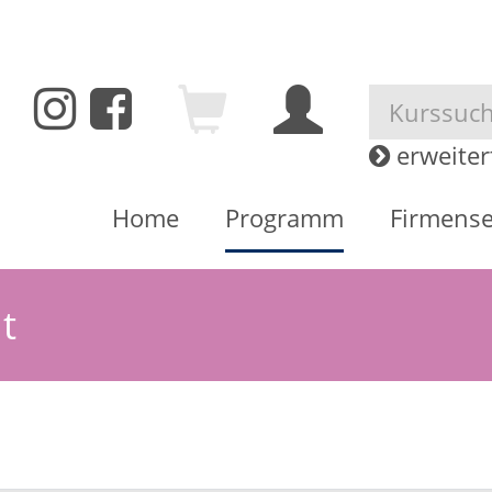
A
A
A
erweiterte Kurssuche
Firmenservice
A - Z
Kontakte
ben.
Zurück