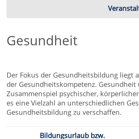
Der Fokus der Gesundheitsbildung liegt auf der Stärkung
der Gesundheitskompetenz. Gesundheit wird im Sinne der 
Zusammenspiel psychischer, körperlicher, geistiger und s
es eine Vielzahl an unterschiedlichen Gesundheitsangebo
Gesundheitsbildung zu verschaffen.
Bildungsurlaub bzw.
Gesundhei
Intensivkurs
Faszientraining
Bewegter Morg
Aquagymnastik/Aquajogging
Wandern/Ac
Autogenes Training
Progressive Mus
(PM
Stuhl-Yoga
Ashtanga-Yog
Meditation/Yoga-Nidra
Entspan