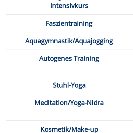
Stressbew
Kosmetik/Make-up
Kursleitun
Klic
Anmeldung möglich
fast ausgebucht
Titel
D
Trauer in Bewegung
Di.
03
10:0
Ganzheitliches Augentraining - Entspannte
Sa.
12