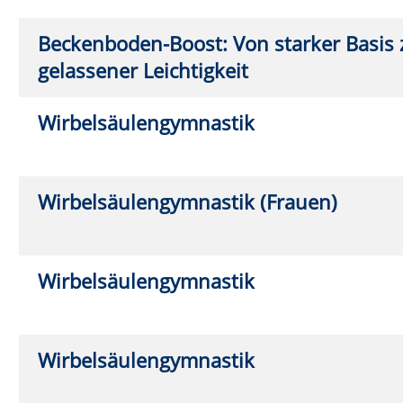
Gymnastik mit Muße
Mo.
0
8:30
Gymnastik mit Muße
Di.
08
9:00
Aquagymnastik
Mo.
0
16:0
Aquagymnastik
Mo.
0
17:0
Aquagymnastik
Mo.
0
17:3
Aquagymnastik
Mo.
0
18:1
Aquagymnastik (Frauen)
Mo.
0
19:0