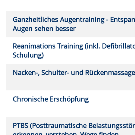
KI-Online-Werkstatt: KI-Tools für die
Mo.
1
Gesundheit. KI als Gesundheitsassistent
17:3
Leben mit Hashimoto – wenn die Schilddrüse
Fr.
27
erkrankt
18:0
Beckenboden-Boost: Von starker Basis zu
Sa.
28
gelassener Leichtigkeit
9:30
Wirbelsäulengymnastik
Mo.
0
9:30
Wirbelsäulengymnastik (Frauen)
Mo.
0
17:4
Wirbelsäulengymnastik
Mo.
0
18:0
Wirbelsäulengymnastik
Mo.
0
18:3