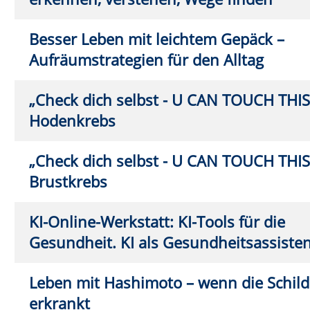
Wirbelsäulengymnastik
Mo.
0
19:0
Wirbelsäulengymnastik
Di.
22
10:1
Wirbelsäulengymnastik
Di.
08
18:0
Wirbelsäulengymnastik
Di.
08
19:0
Wirbelsäulengymnastik
Mi.
0
9:00
FASZIO®Training
Mi.
0
18:1
Bewegter Morgen
Do.
1
9:30