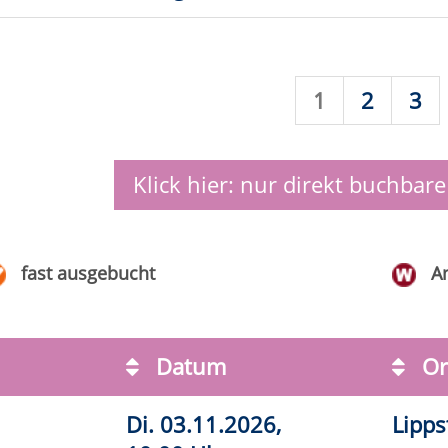
0 Uhr
1.09.2026,
Anröchte, Sekundarschule, Raum
26
0 Uhr
B078 (Lehrküche)
.09.2026,
VHS-Gebäude Lp, Raum D.09
26
0 Uhr
.10.2026,
vhs online
26
0 Uhr
.10.2026,
Rüthen, Hebammenpraxis „Mein
26
0 Uhr
Familienanker“
.10.2026,
VHS-Gebäude Lp, Raum D.09
26
0 Uhr
2.11.2026,
vhs online
26
0 Uhr
9.11.2026,
vhs online
26
0 Uhr