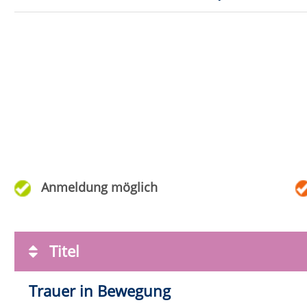
Augen sehen besser
11:0
Reanimations Training (inkl. Defibrillator
Mo.
2
Schulung)
18:0
Nacken-, Schulter- und Rückenmassage
Sa.
26
10:0
Chronische Erschöpfung
Fr.
02
18:0
PTBS (Posttraumatische Belastungsstörung) -
Di.
06
erkennen, verstehen, Wege finden
19:0
Besser Leben mit leichtem Gepäck –
Sa.
10
Aufräumstrategien für den Alltag
10:0
„Check dich selbst - U CAN TOUCH THIS“ -
Mo.
0
Hodenkrebs
19:3
„Check dich selbst - U CAN TOUCH THIS“ -
Mo.
0
Brustkrebs
19:3