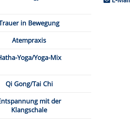
Bitte beachten Sie den Infotext
Nr.
Status
2-15136
2-31102