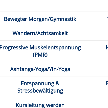
ältigung
Klangschale
g werden
1
2
3
k hier: nur direkt buchbare
Kurse anzeigen
Anmeldung auf Warteliste
atum
Ort
.11.2026,
Lippstadt, Hospizkreis Lippstadt
26
0 Uhr
.09.2026,
VHS-Gebäude Lp, Raum E.07
26