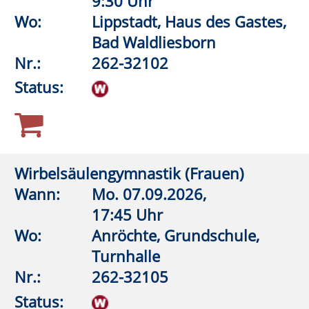
E.02
Nr.:
262-32201
Status:
Bewegter Morgen
Wann:
Do.
10.09.2026,
9:30 Uhr
Wo:
Rüthen, Schützenhalle
Drewer
Nr.:
262-32320
Status:
Gymnastik mit Muße
Wann:
Mo.
07.09.2026,
8:30 Uhr
Wo:
VHS-Gebäude Lp, Raum