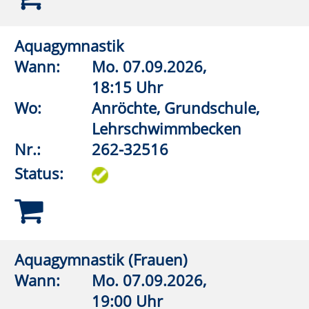
Nr.:
262-32566
Status:
Aquagymnastik/Aquajogging
Wann:
Do.
17.09.2026,
20:00 Uhr
Wo:
Erwitte,
Lehrschwimmbecken Bad
Westernkotten
Nr.:
262-32570
Status:
Aquagymnastik/Aquajogging
Wann:
Fr.
11.09.2026,
18:00 Uhr
Wo:
Warstein, KIB - Klima- und