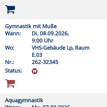
Aquagymnastik (Frauen)
Wann:
Di.
08.09.2026,
19:45 Uhr
Wo:
Lippstadt, Grundschule An
der Pappelallee,
Lehrschwimmbecken
Nr.:
262-32548
Status:
Aquagymnastik/Aquajogging
Wann:
Mi.
09.09.2026,
18:00 Uhr
Wo:
Warstein, KIB - Klima- und
Integrationsbad
Nr.:
262-32550
Status: