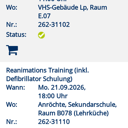
Besser Leben mit leichtem Gepäck –
Aufräumstrategien für den Alltag
Wann:
Sa.
10.10.2026,
10:00 Uhr
Wo:
VHS-Gebäude Lp, Raum
D.09
Nr.:
262-31130
Status:
„Check dich selbst - U CAN TOUCH
THIS“ - Hodenkrebs
Wann:
Mo.
02.11.2026,
19:30 Uhr
Wo:
vhs online
Nr.:
262-31132