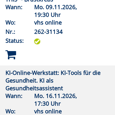
Turnhalle
Nr.:
262-32108
Status:
Wirbelsäulengymnastik
Wann:
Mo.
07.09.2026,
19:00 Uhr
Wo:
Erwitte, Städtisches
Gymnasium,
Gymnastikhalle
Nr.:
262-32110
Status:
Wirbelsäulengymnastik
Wann:
Di.
22.09.2026,
10:15 Uhr
Wo:
VHS-Gebäude Lp, Raum