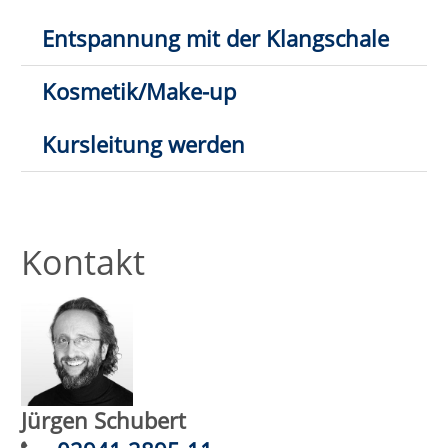
Trauer in Bewegung
Wann:
Di.
03.11.2026,
10:00 Uhr
Wo:
Lippstadt, Hospizkreis
Lippstadt
Nr.:
262-15136
Status:
Ganzheitliches Augentraining -
Entspannte Augen sehen besser
Wann:
Sa.
12.09.2026,
11:00 Uhr
Wo:
VHS-Gebäude Lp, Raum
E.07
Nr.:
262-31102
Status: