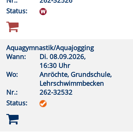
Nr.:
262-33040
Status:
Gegen Stress und innere Unruhe:
Waldbaden
Wann:
So.
11.10.2026,
14:00 Uhr
Wo:
Rüthen, Parkplatz Bibertal
Nr.:
262-33045
Status:
Wandern trifft Yoga: Yoga-Breath-Walk
Wann:
So.
08.11.2026,
10:00 Uhr
Wo:
Rüthen, Parkplatz Bibertal
Nr.:
262-33050