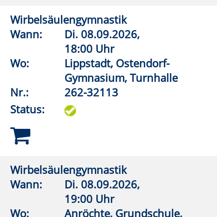
Wo:
Lippstadt, Grundschule An
der Pappelallee,
Lehrschwimmbecken
Nr.:
262-32520
Status:
Aquagymnastik/Aquajogging
Wann:
Mo.
14.09.2026,
20:00 Uhr
Wo:
Lippstadt, Grundschule An
der Pappelallee,
Lehrschwimmbecken
Nr.:
262-32526
Status:
Aquagymnastik/Aquajogging