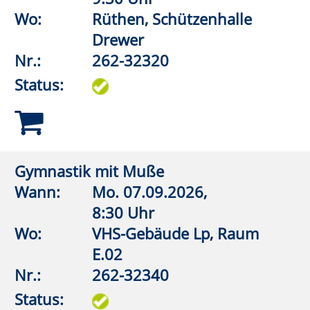
Aquafitness
Wann:
Di.
15.09.2026,
19:00 Uhr
Wo:
Erwitte,
Lehrschwimmbecken Bad
Westernkotten
Nr.:
262-32542
Status:
Aquagymnastik/Aquajogging
Wann:
Di.
08.09.2026,
19:00 Uhr
Wo:
Lippstadt, Grundschule An
der Pappelallee,
Lehrschwimmbecken
Nr.:
262-32546
Status: