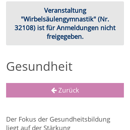
Gesundheit
Zurück
Der Fokus der Gesundheitsbildung
liegt auf der Stärkung
gesundheitsfördernder Lebensweise
sowie der Förderung der
Gesundheitskompetenz. Gesundheit
wird im Sinne der
Weltgesundheitsorganisation (WHO)
ganzheitlich als Zusammenspiel
psychischer, körperlicher, geistiger und
sozialer Kompetenzen verstanden. Aus
diesem Grund gibt es eine Vielzahl an
unterschiedlichen
Gesundheitsangeboten, um allen
Menschen einen Zugang zur