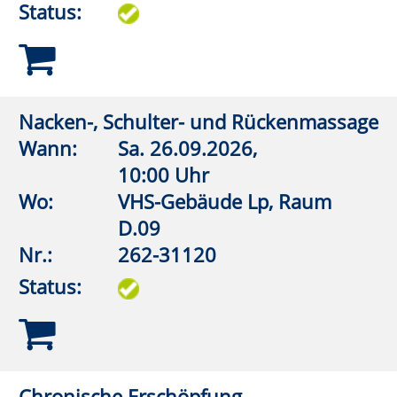
Status:
„Check dich selbst - U CAN TOUCH
THIS“ - Brustkrebs
Wann:
Mo.
09.11.2026,
19:30 Uhr
Wo:
vhs online
Nr.:
262-31134
Status:
KI-Online-Werkstatt: KI-Tools für die
Gesundheit. KI als
Gesundheitsassistent
Wann:
Mo.
16.11.2026,
17:30 Uhr
Wo:
vhs online