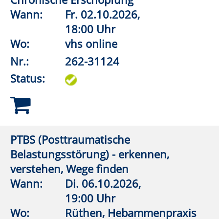
Nr.:
262-31136
Status:
Leben mit Hashimoto – wenn die
Schilddrüse erkrankt
Wann:
Fr.
27.11.2026,
18:00 Uhr
Wo:
vhs online
Nr.:
262-31140
Status:
Beckenboden-Boost: Von starker Basis
zu gelassener Leichtigkeit
Wann:
Sa.
28.11.2026,
9:30 Uhr
Wo:
VHS-Gebäude Lp, Raum