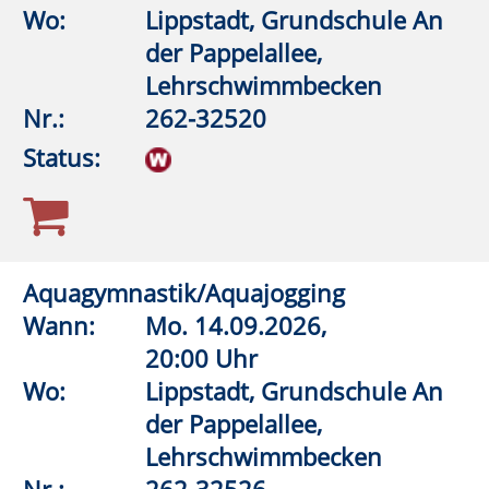
Integrationsbad
Nr.:
262-32580
Status:
Aquagymnastik/Aquajogging
Wann:
Fr.
11.09.2026,
18:45 Uhr
Wo:
Warstein, KIB - Klima- und
Integrationsbad
Nr.:
262-32586
Status:
Schritt für Schritt zu mehr Gesundheit
Wann:
So.
04.10.2026,
10:00 Uhr
Wo:
Rüthen, Parkplatz Bibertal