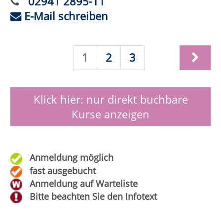
Reanimations Training (inkl.
Defibrillator Schulung)
Wann:
Mo.
21.09.2026,
18:00 Uhr
Wo:
Anröchte, Sekundarschule,
Raum B078 (Lehrküche)
Nr.:
262-31110
Status:
Nacken-, Schulter- und Rückenmassage
Wann:
Sa.
26.09.2026,
10:00 Uhr
Wo:
VHS-Gebäude Lp, Raum
D.09
Nr.:
262-31120
Status: