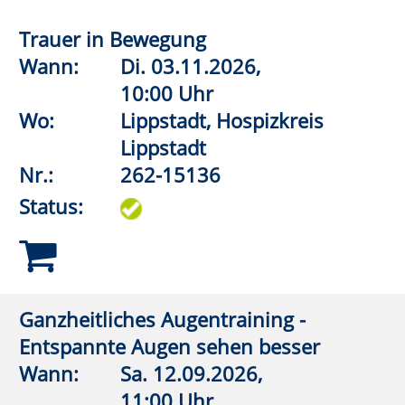
Chronische Erschöpfung
Wann:
Fr.
02.10.2026,
18:00 Uhr
Wo:
vhs online
Nr.:
262-31124
Status:
PTBS (Posttraumatische
Belastungsstörung) - erkennen,
verstehen, Wege finden
Wann:
Di.
06.10.2026,
19:00 Uhr
Wo:
Rüthen, Hebammenpraxis
„Mein Familienanker“
Nr.:
262-31125
Status: