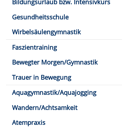
(PMR)
Hatha-Yoga/Yoga-Mix
Stuhl-Yoga
Ashtanga-Yoga/Yin-Yoga
Qi Gong/Tai Chi
Meditation/Yoga-Nidra
Entspannung & Stressbewältigung
Entspannung mit der Klangschale
Kosmetik/Make-up
Kursleitung werden
Kontakt