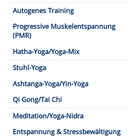
Jürgen Schubert
02941 2895-11
E-Mail schreiben
1
2
3
Klick hier: nur direkt buchbare
Kurse anzeigen
Anmeldung möglich
fast ausgebucht
Anmeldung auf Warteliste
Bitte beachten Sie den Infotext