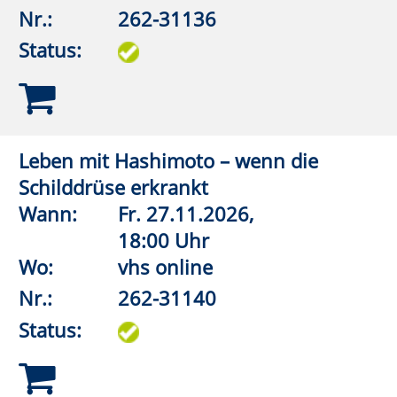
E.03
Nr.:
262-32111
Status:
Wirbelsäulengymnastik
Wann:
Di.
08.09.2026,
18:00 Uhr
Wo:
Lippstadt, Ostendorf-
Gymnasium, Turnhalle
Nr.:
262-32113
Status:
Wirbelsäulengymnastik
Wann:
Di.
08.09.2026,
19:00 Uhr
Wo:
Anröchte, Grundschule,