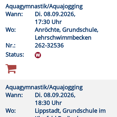
Status:
Der Vagusnerv – Wege aus Stress und
Anspannung
Wann:
Do.
17.09.2026,
18:00 Uhr
Wo:
Lippstadt, Haus des Gastes,
Bad Waldliesborn
Nr.:
262-33180
Status:
1
2
3
Anmeldung möglich