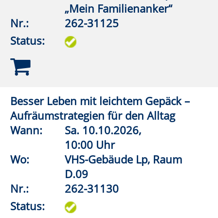
E.03
Nr.:
262-31164
Status:
Wirbelsäulengymnastik
Wann:
Mo.
07.09.2026,
9:30 Uhr
Wo:
Lippstadt, Haus des Gastes,
Bad Waldliesborn
Nr.:
262-32102
Status:
Wirbelsäulengymnastik (Frauen)
Wann:
Mo.
07.09.2026,
17:45 Uhr
Wo:
Anröchte, Grundschule,