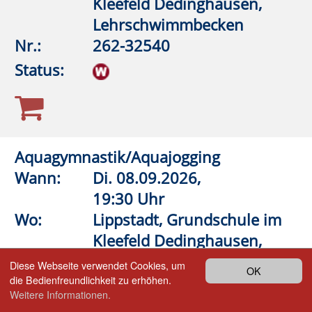
fast ausgebucht
Anmeldung auf Warteliste
Bitte beachten Sie den Infotext
Zurück
Volkshochschule
LIPP
STADT
Lippstadt-Anröchte-Erwitte-Rüthen-
Warstein
Barthstraße 2
| 59557 Lippstadt
02941 2895-0
vhs@lippstadt.de
Facebook
Instagram
Öffnungszeiten der Geschäftsstelle