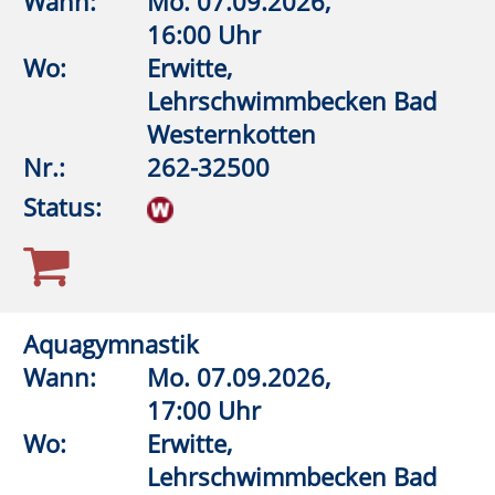
Aquagymnastik/Aquajogging
Wann:
Mi.
09.09.2026,
19:00 Uhr
Wo:
Warstein, KIB - Klima- und
Integrationsbad
Nr.:
262-32556
Status:
Aquagymnastik/Aquajogging
Wann:
Do.
10.09.2026,
9:00 Uhr
Wo:
Lippstadt, Grundschule im
Kleefeld Dedinghausen,
Lehrschwimmbecken
Nr.:
262-32558