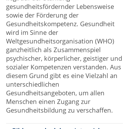
Gesundheitsbildung zu verschaffen.
Bildungsurlaub bzw. Intensivkurs
Gesundheitsschule
Wirbelsäulengymnastik
Faszientraining
Bewegter Morgen/Gymnastik
Trauer in Bewegung
Aquagymnastik/Aquajogging
Wandern/Achtsamkeit
Atempraxis
Autogenes Training
Progressive Muskelentspannung