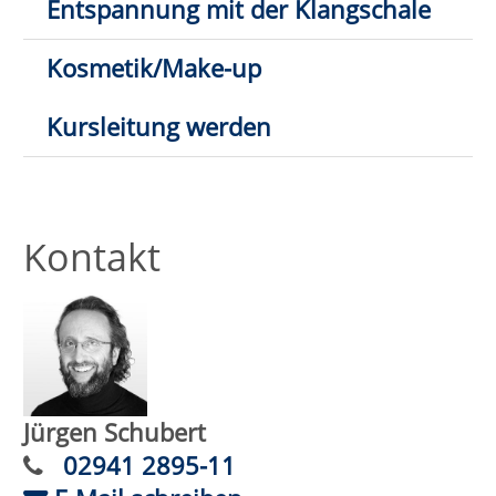
Trauer in Bewegung
Wann:
Di.
03.11.2026,
10:00 Uhr
Wo:
Lippstadt, Hospizkreis
Lippstadt
Nr.:
262-15136
Status:
Ganzheitliches Augentraining -
Entspannte Augen sehen besser
Wann:
Sa.
12.09.2026,
11:00 Uhr
Wo:
VHS-Gebäude Lp, Raum
E.07
Nr.:
262-31102
Status: