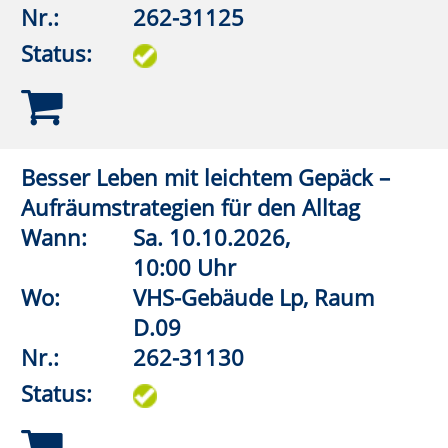
Nr.:
262-31164
Status:
Wirbelsäulengymnastik
Wann:
Mo.
07.09.2026,
9:30 Uhr
Wo:
Lippstadt, Haus des Gastes,
Bad Waldliesborn
Nr.:
262-32102
Status:
Wirbelsäulengymnastik (Frauen)
Wann:
Mo.
07.09.2026,
17:45 Uhr
Wo:
Anröchte, Grundschule,
Turnhalle