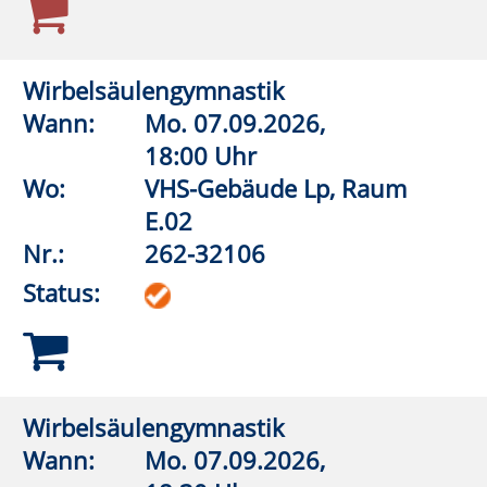
Nr.:
262-32340
Status:
Gymnastik mit Muße
Wann:
Di.
08.09.2026,
9:00 Uhr
Wo:
VHS-Gebäude Lp, Raum
E.03
Nr.:
262-32345
Status:
Aquagymnastik
Wann:
Mo.
07.09.2026,
16:00 Uhr
Wo:
Erwitte,
Lehrschwimmbecken Bad