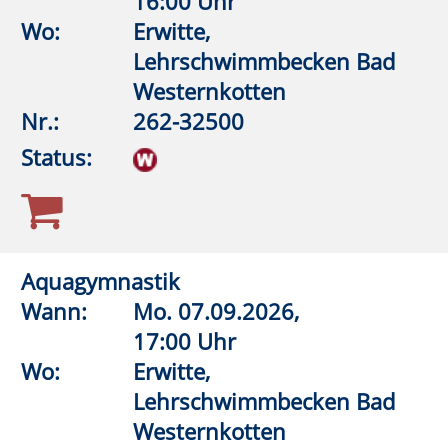
Aquagymnastik/Aquajogging
Wann:
Mi.
09.09.2026,
19:00 Uhr
Wo:
Warstein, KIB - Klima- und
Integrationsbad
Nr.:
262-32556
Status:
Aquagymnastik/Aquajogging
Wann:
Do.
10.09.2026,
9:00 Uhr
Wo:
Lippstadt, Grundschule im
Kleefeld Dedinghausen,
Lehrschwimmbecken
Nr.:
262-32558
Status: