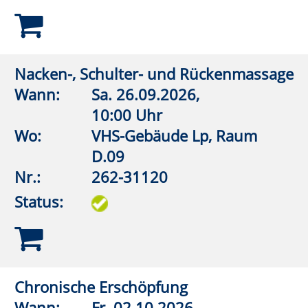
„Check dich selbst - U CAN TOUCH
THIS“ - Brustkrebs
Wann:
Mo.
09.11.2026,
19:30 Uhr
Wo:
vhs online
Nr.:
262-31134
Status:
KI-Online-Werkstatt: KI-Tools für die
Gesundheit. KI als
Gesundheitsassistent
Wann:
Mo.
16.11.2026,
17:30 Uhr
Wo:
vhs online
Nr.:
262-31136