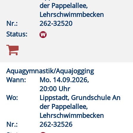
Nr.:
262-32580
Status:
Aquagymnastik/Aquajogging
Wann:
Fr.
11.09.2026,
18:45 Uhr
Wo:
Warstein, KIB - Klima- und
Integrationsbad
Nr.:
262-32586
Status:
Schritt für Schritt zu mehr Gesundheit
Wann:
So.
04.10.2026,
10:00 Uhr
Wo:
Rüthen, Parkplatz Bibertal
Nr.:
262-33040