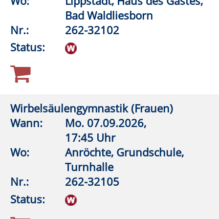
Nr.:
262-32201
Status:
Bewegter Morgen
Wann:
Do.
10.09.2026,
9:30 Uhr
Wo:
Rüthen, Schützenhalle
Drewer
Nr.:
262-32320
Status:
Gymnastik mit Muße
Wann:
Mo.
07.09.2026,
8:30 Uhr
Wo:
VHS-Gebäude Lp, Raum
E.02