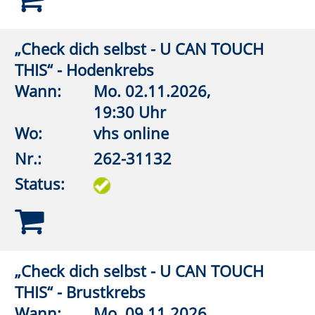
Nr.:
262-32105
Status:
Wirbelsäulengymnastik
Wann:
Mo.
07.09.2026,
18:00 Uhr
Wo:
VHS-Gebäude Lp, Raum
E.02
Nr.:
262-32106
Status:
Wirbelsäulengymnastik
Wann:
Mo.
07.09.2026,
18:30 Uhr
Wo:
Anröchte, Grundschule,
Turnhalle