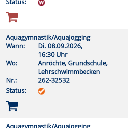
Status:
Gegen Stress und innere Unruhe:
Waldbaden
Wann:
So.
11.10.2026,
14:00 Uhr
Wo:
Rüthen, Parkplatz Bibertal
Nr.:
262-33045
Status:
Wandern trifft Yoga: Yoga-Breath-Walk
Wann:
So.
08.11.2026,
10:00 Uhr
Wo:
Rüthen, Parkplatz Bibertal
Nr.:
262-33050
Status: