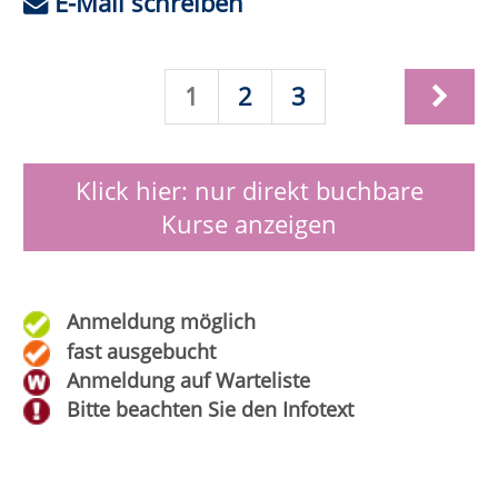
Reanimations Training (inkl.
Defibrillator Schulung)
Wann:
Mo.
21.09.2026,
18:00 Uhr
Wo:
Anröchte, Sekundarschule,
Raum B078 (Lehrküche)
Nr.:
262-31110
Status:
Nacken-, Schulter- und Rückenmassage
Wann:
Sa.
26.09.2026,
10:00 Uhr
Wo:
VHS-Gebäude Lp, Raum
D.09
Nr.:
262-31120
Status: