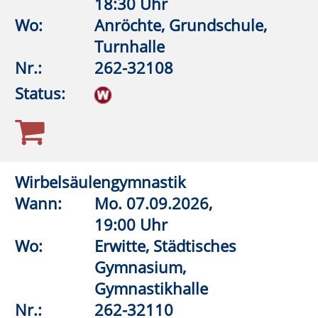
Westernkotten
Nr.:
262-32500
Status:
Aquagymnastik
Wann:
Mo.
07.09.2026,
17:00 Uhr
Wo:
Erwitte,
Lehrschwimmbecken Bad
Westernkotten
Nr.:
262-32504
Status:
Aquagymnastik
Wann:
Mo.
07.09.2026,
17:30 Uhr
Wo:
Anröchte, Grundschule,