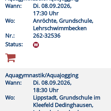
Der Vagusnerv – Wege aus Stress und
Anspannung
Wann:
Do.
17.09.2026,
18:00 Uhr
Wo:
Lippstadt, Haus des Gastes,
Bad Waldliesborn
Nr.:
262-33180
Status:
1
2
3
Anmeldung möglich
fast ausgebucht