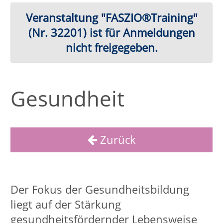
Gesundheit
Zurück
Der Fokus der Gesundheitsbildung
liegt auf der Stärkung
gesundheitsfördernder Lebensweise
sowie der Förderung der
Gesundheitskompetenz. Gesundheit
wird im Sinne der
Weltgesundheitsorganisation (WHO)
ganzheitlich als Zusammenspiel
psychischer, körperlicher, geistiger und
sozialer Kompetenzen verstanden. Aus
diesem Grund gibt es eine Vielzahl an
unterschiedlichen
Gesundheitsangeboten, um allen
Menschen einen Zugang zur
Gesundheitsbildung zu verschaffen.