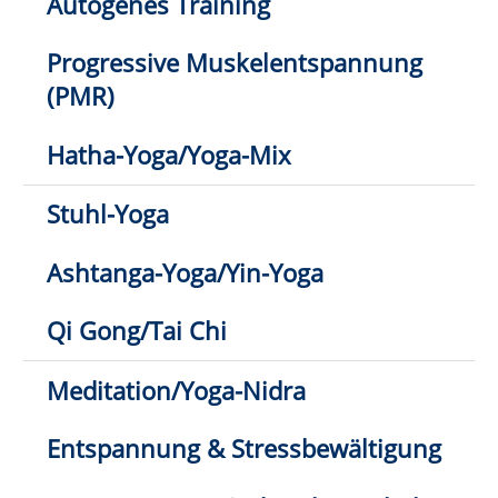
Jürgen Schubert
02941 2895-11
E-Mail schreiben
1
2
3
Klick hier: nur direkt buchbare
Kurse anzeigen
Anmeldung möglich
fast ausgebucht
Anmeldung auf Warteliste
Bitte beachten Sie den Infotext