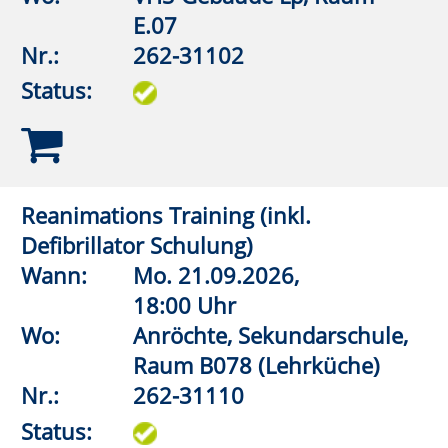
Besser Leben mit leichtem Gepäck –
Aufräumstrategien für den Alltag
Wann:
Sa.
10.10.2026,
10:00 Uhr
Wo:
VHS-Gebäude Lp, Raum
D.09
Nr.:
262-31130
Status:
„Check dich selbst - U CAN TOUCH
THIS“ - Hodenkrebs
Wann:
Mo.
02.11.2026,
19:30 Uhr
Wo:
vhs online
Nr.:
262-31132
Status: