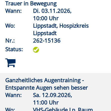
Chronische Erschöpfung
Wann:
Fr.
02.10.2026,
18:00 Uhr
Wo:
vhs online
Nr.:
262-31124
Status:
PTBS (Posttraumatische
Belastungsstörung) - erkennen,
verstehen, Wege finden
Wann:
Di.
06.10.2026,
19:00 Uhr
Wo:
Rüthen, Hebammenpraxis
„Mein Familienanker“
Nr.:
262-31125
Status: