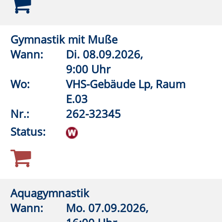
Aquagymnastik (Frauen)
Wann:
Di.
08.09.2026,
19:45 Uhr
Wo:
Lippstadt, Grundschule An
der Pappelallee,
Lehrschwimmbecken
Nr.:
262-32548
Status:
Aquagymnastik/Aquajogging
Wann:
Mi.
09.09.2026,
18:00 Uhr
Wo:
Warstein, KIB - Klima- und
Integrationsbad
Nr.:
262-32550
Status: