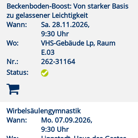
Nr.:
262-32114
Status:
Wirbelsäulengymnastik
Wann:
Mi.
09.09.2026,
9:00 Uhr
Wo:
VHS-Gebäude Lp, Raum
E.03
Nr.:
262-32115
Status:
FASZIO®Training
Wann:
Mi.
09.09.2026,
18:15 Uhr
Wo:
VHS-Gebäude Lp, Raum
E.02