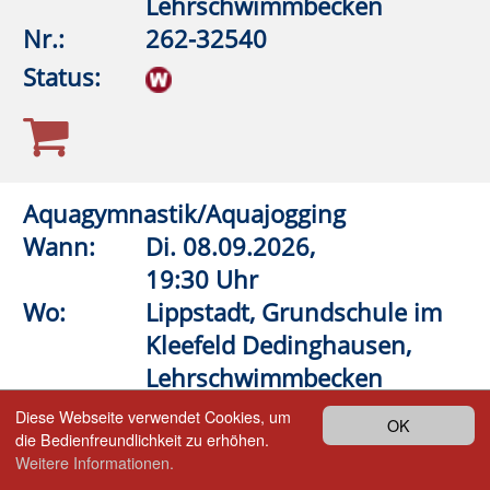
Anmeldung auf Warteliste
Bitte beachten Sie den Infotext
Zurück
Volkshochschule
LIPP
STADT
Lippstadt-Anröchte-Erwitte-Rüthen-
Warstein
Barthstraße 2
| 59557 Lippstadt
02941 2895-0
vhs@lippstadt.de
Facebook
Instagram
Öffnungszeiten der Geschäftsstelle
Montag bis Freitag
08:30 – 12:30 Uhr