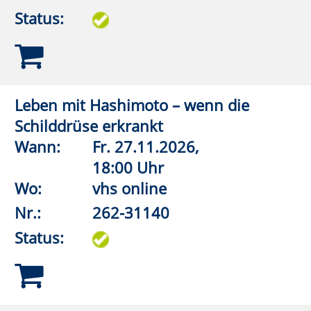
Nr.:
262-32111
Status:
Wirbelsäulengymnastik
Wann:
Di.
08.09.2026,
18:00 Uhr
Wo:
Lippstadt, Ostendorf-
Gymnasium, Turnhalle
Nr.:
262-32113
Status:
Wirbelsäulengymnastik
Wann:
Di.
08.09.2026,
19:00 Uhr
Wo:
Anröchte, Grundschule,
Turnhalle