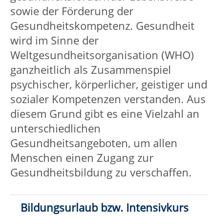
Bildungsurlaub bzw. Intensivkurs
Gesundheitsschule
Wirbelsäulengymnastik
Faszientraining
Bewegter Morgen/Gymnastik
Trauer in Bewegung
Aquagymnastik/Aquajogging
Wandern/Achtsamkeit
Atempraxis
Autogenes Training
Progressive Muskelentspannung
(PMR)