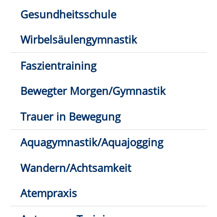
Hatha-Yoga/Yoga-Mix
Stuhl-Yoga
Ashtanga-Yoga/Yin-Yoga
Qi Gong/Tai Chi
Meditation/Yoga-Nidra
Entspannung & Stressbewältigung
Entspannung mit der Klangschale
Kosmetik/Make-up
Kursleitung werden
Kontakt