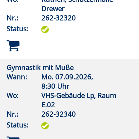
Wann:
Di.
15.09.2026,
19:00 Uhr
Wo:
Erwitte,
Lehrschwimmbecken Bad
Westernkotten
Nr.:
262-32542
Status:
Aquagymnastik/Aquajogging
Wann:
Di.
08.09.2026,
19:00 Uhr
Wo:
Lippstadt, Grundschule An
der Pappelallee,
Lehrschwimmbecken
Nr.:
262-32546
Status: