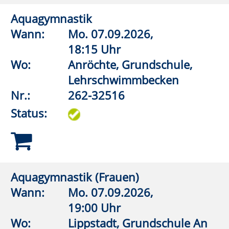
Status:
Aquagymnastik/Aquajogging
Wann:
Do.
17.09.2026,
20:00 Uhr
Wo:
Erwitte,
Lehrschwimmbecken Bad
Westernkotten
Nr.:
262-32570
Status:
Aquagymnastik/Aquajogging
Wann:
Fr.
11.09.2026,
18:00 Uhr
Wo:
Warstein, KIB - Klima- und
Integrationsbad