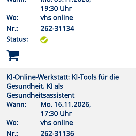
Nr.:
262-32108
Status:
Wirbelsäulengymnastik
Wann:
Mo.
07.09.2026,
19:00 Uhr
Wo:
Erwitte, Städtisches
Gymnasium,
Gymnastikhalle
Nr.:
262-32110
Status:
Wirbelsäulengymnastik
Wann:
Di.
22.09.2026,
10:15 Uhr
Wo:
VHS-Gebäude Lp, Raum
E.03