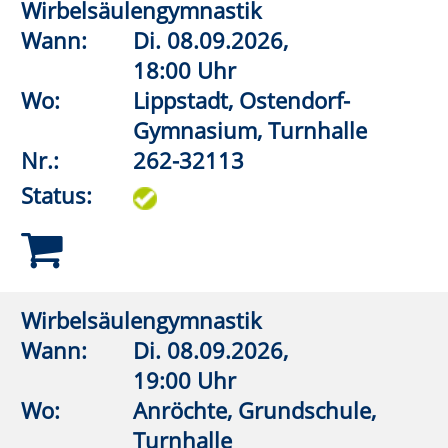
der Pappelallee,
Lehrschwimmbecken
Nr.:
262-32520
Status:
Aquagymnastik/Aquajogging
Wann:
Mo.
14.09.2026,
20:00 Uhr
Wo:
Lippstadt, Grundschule An
der Pappelallee,
Lehrschwimmbecken
Nr.:
262-32526
Status:
Aquagymnastik/Aquajogging
Wann:
Di.
08.09.2026,