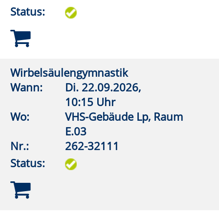
Lehrschwimmbecken
Nr.:
262-32510
Status:
Aquagymnastik
Wann:
Mo.
07.09.2026,
18:15 Uhr
Wo:
Anröchte, Grundschule,
Lehrschwimmbecken
Nr.:
262-32516
Status:
Aquagymnastik (Frauen)
Wann:
Mo.
07.09.2026,
19:00 Uhr
Wo:
Lippstadt, Grundschule An