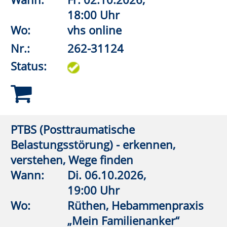
Status:
Leben mit Hashimoto – wenn die
Schilddrüse erkrankt
Wann:
Fr.
27.11.2026,
18:00 Uhr
Wo:
vhs online
Nr.:
262-31140
Status:
Beckenboden-Boost: Von starker Basis
zu gelassener Leichtigkeit
Wann:
Sa.
28.11.2026,
9:30 Uhr
Wo:
VHS-Gebäude Lp, Raum
E.03