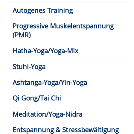
Jürgen Schubert
02941 2895-11
E-Mail schreiben
1
2
3
Klick hier: nur direkt buchbare
Kurse anzeigen
Anmeldung möglich
fast ausgebucht
Anmeldung auf Warteliste
Bitte beachten Sie den Infotext