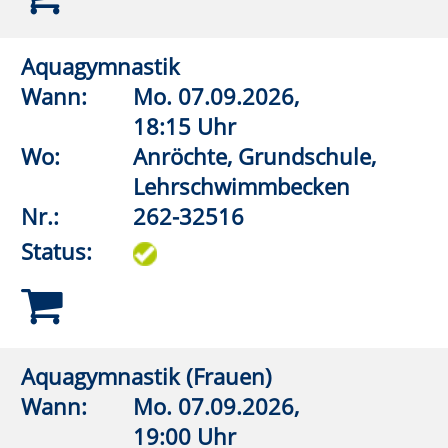
Nr.:
262-32566
Status:
Aquagymnastik/Aquajogging
Wann:
Do.
17.09.2026,
20:00 Uhr
Wo:
Erwitte,
Lehrschwimmbecken Bad
Westernkotten
Nr.:
262-32570
Status:
Aquagymnastik/Aquajogging
Wann:
Fr.
11.09.2026,
18:00 Uhr
Wo:
Warstein, KIB - Klima- und