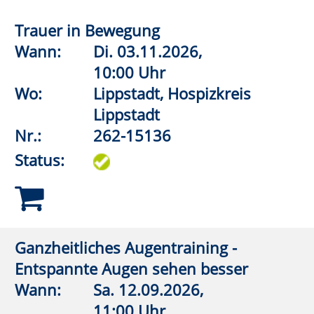
Chronische Erschöpfung
Wann:
Fr.
02.10.2026,
18:00 Uhr
Wo:
vhs online
Nr.:
262-31124
Status:
PTBS (Posttraumatische
Belastungsstörung) - erkennen,
verstehen, Wege finden
Wann:
Di.
06.10.2026,
19:00 Uhr
Wo:
Rüthen, Hebammenpraxis
„Mein Familienanker“
Nr.:
262-31125
Status: