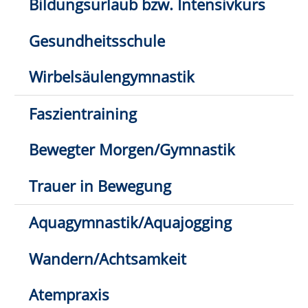
(PMR)
Hatha-Yoga/Yoga-Mix
Stuhl-Yoga
Ashtanga-Yoga/Yin-Yoga
Qi Gong/Tai Chi
Meditation/Yoga-Nidra
Entspannung & Stressbewältigung
Entspannung mit der Klangschale
Kosmetik/Make-up
Kursleitung werden
Kontakt