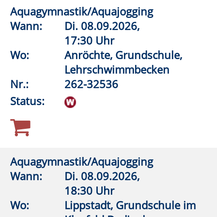
Status:
Der Vagusnerv – Wege aus Stress und
Anspannung
Wann:
Do.
17.09.2026,
18:00 Uhr
Wo:
Lippstadt, Haus des Gastes,
Bad Waldliesborn
Nr.:
262-33180
Status:
1
2
3
Anmeldung möglich