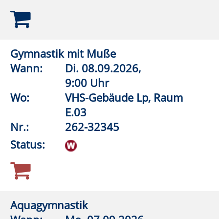
Aquagymnastik (Frauen)
Wann:
Di.
08.09.2026,
19:45 Uhr
Wo:
Lippstadt, Grundschule An
der Pappelallee,
Lehrschwimmbecken
Nr.:
262-32548
Status:
Aquagymnastik/Aquajogging
Wann:
Mi.
09.09.2026,
18:00 Uhr
Wo:
Warstein, KIB - Klima- und
Integrationsbad
Nr.:
262-32550
Status: