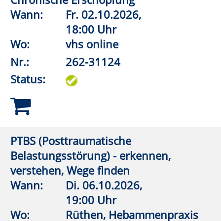
Nr.:
262-31136
Status:
Leben mit Hashimoto – wenn die
Schilddrüse erkrankt
Wann:
Fr.
27.11.2026,
18:00 Uhr
Wo:
vhs online
Nr.:
262-31140
Status:
Beckenboden-Boost: Von starker Basis
zu gelassener Leichtigkeit
Wann:
Sa.
28.11.2026,
9:30 Uhr
Wo:
VHS-Gebäude Lp, Raum