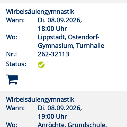
Wo:
Lippstadt, Grundschule An
der Pappelallee,
Lehrschwimmbecken
Nr.:
262-32520
Status:
Aquagymnastik/Aquajogging
Wann:
Mo.
14.09.2026,
20:00 Uhr
Wo:
Lippstadt, Grundschule An
der Pappelallee,
Lehrschwimmbecken
Nr.:
262-32526
Status:
Aquagymnastik/Aquajogging