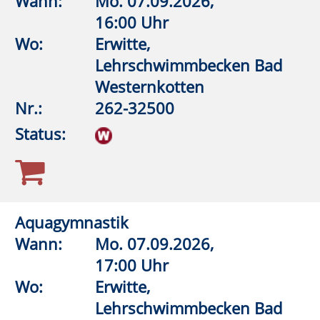
Aquagymnastik/Aquajogging
Wann:
Mi.
09.09.2026,
19:00 Uhr
Wo:
Warstein, KIB - Klima- und
Integrationsbad
Nr.:
262-32556
Status:
Aquagymnastik/Aquajogging
Wann:
Do.
10.09.2026,
9:00 Uhr
Wo:
Lippstadt, Grundschule im
Kleefeld Dedinghausen,
Lehrschwimmbecken
Nr.:
262-32558