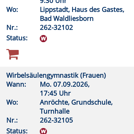
E.02
Nr.:
262-32201
Status:
Bewegter Morgen
Wann:
Do.
10.09.2026,
9:30 Uhr
Wo:
Rüthen, Schützenhalle
Drewer
Nr.:
262-32320
Status:
Gymnastik mit Muße
Wann:
Mo.
07.09.2026,
8:30 Uhr
Wo:
VHS-Gebäude Lp, Raum