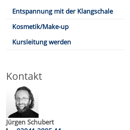
Trauer in Bewegung
Wann:
Di.
03.11.2026,
10:00 Uhr
Wo:
Lippstadt, Hospizkreis
Lippstadt
Nr.:
262-15136
Status:
Ganzheitliches Augentraining -
Entspannte Augen sehen besser
Wann:
Sa.
12.09.2026,
11:00 Uhr
Wo:
VHS-Gebäude Lp, Raum
E.07
Nr.:
262-31102
Status: