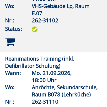
Besser Leben mit leichtem Gepäck –
Aufräumstrategien für den Alltag
Wann:
Sa.
10.10.2026,
10:00 Uhr
Wo:
VHS-Gebäude Lp, Raum
D.09
Nr.:
262-31130
Status:
„Check dich selbst - U CAN TOUCH
THIS“ - Hodenkrebs
Wann:
Mo.
02.11.2026,
19:30 Uhr
Wo:
vhs online
Nr.:
262-31132