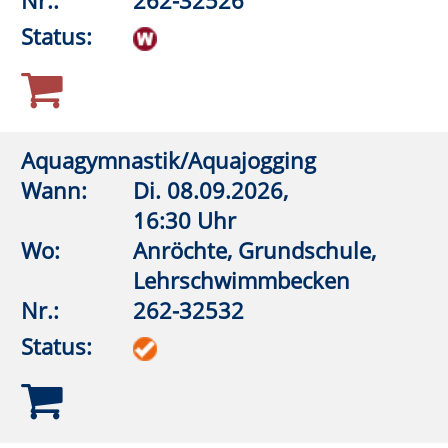
Nr.:
262-33040
Status:
Gegen Stress und innere Unruhe:
Waldbaden
Wann:
So.
11.10.2026,
14:00 Uhr
Wo:
Rüthen, Parkplatz Bibertal
Nr.:
262-33045
Status:
Wandern trifft Yoga: Yoga-Breath-Walk
Wann:
So.
08.11.2026,
10:00 Uhr
Wo:
Rüthen, Parkplatz Bibertal
Nr.:
262-33050