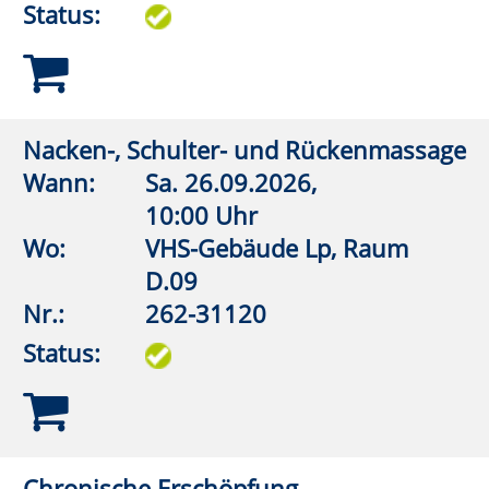
Status:
„Check dich selbst - U CAN TOUCH
THIS“ - Brustkrebs
Wann:
Mo.
09.11.2026,
19:30 Uhr
Wo:
vhs online
Nr.:
262-31134
Status:
KI-Online-Werkstatt: KI-Tools für die
Gesundheit. KI als
Gesundheitsassistent
Wann:
Mo.
16.11.2026,
17:30 Uhr
Wo:
vhs online