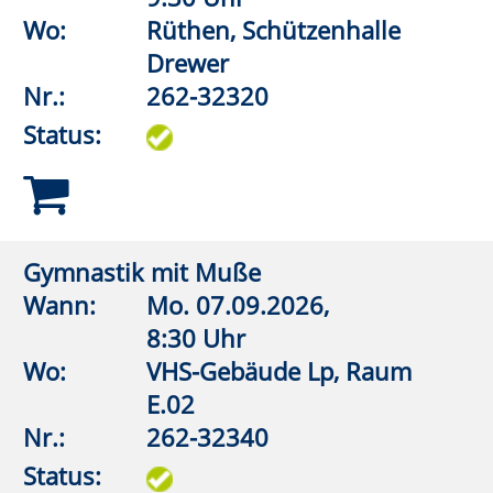
Aquafitness
Wann:
Di.
15.09.2026,
19:00 Uhr
Wo:
Erwitte,
Lehrschwimmbecken Bad
Westernkotten
Nr.:
262-32542
Status:
Aquagymnastik/Aquajogging
Wann:
Di.
08.09.2026,
19:00 Uhr
Wo:
Lippstadt, Grundschule An
der Pappelallee,
Lehrschwimmbecken
Nr.:
262-32546
Status: