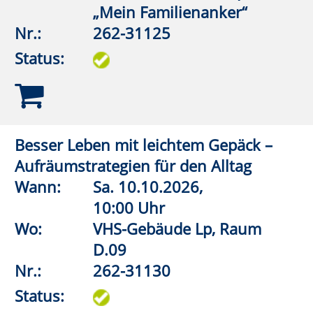
E.03
Nr.:
262-31164
Status:
Wirbelsäulengymnastik
Wann:
Mo.
07.09.2026,
9:30 Uhr
Wo:
Lippstadt, Haus des Gastes,
Bad Waldliesborn
Nr.:
262-32102
Status:
Wirbelsäulengymnastik (Frauen)
Wann:
Mo.
07.09.2026,
17:45 Uhr
Wo:
Anröchte, Grundschule,