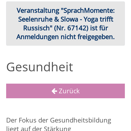
Gesundheit
Zurück
Der Fokus der Gesundheitsbildung
liegt auf der Stärkung
gesundheitsfördernder Lebensweise
sowie der Förderung der
Gesundheitskompetenz. Gesundheit
wird im Sinne der
Weltgesundheitsorganisation (WHO)
ganzheitlich als Zusammenspiel
psychischer, körperlicher, geistiger und
sozialer Kompetenzen verstanden. Aus
diesem Grund gibt es eine Vielzahl an
unterschiedlichen
Gesundheitsangeboten, um allen
Menschen einen Zugang zur