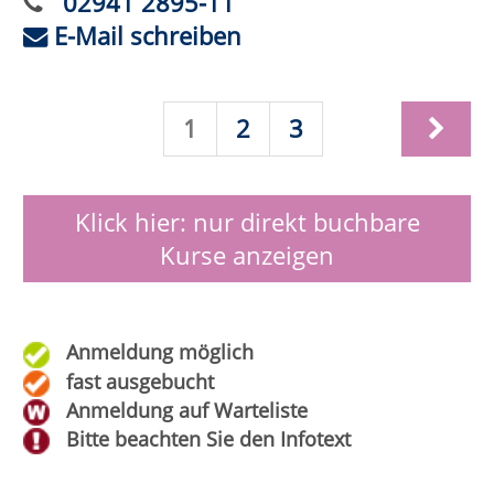
Reanimations Training (inkl.
Defibrillator Schulung)
Wann:
Mo.
21.09.2026,
18:00 Uhr
Wo:
Anröchte, Sekundarschule,
Raum B078 (Lehrküche)
Nr.:
262-31110
Status:
Nacken-, Schulter- und Rückenmassage
Wann:
Sa.
26.09.2026,
10:00 Uhr
Wo:
VHS-Gebäude Lp, Raum
D.09
Nr.:
262-31120
Status: