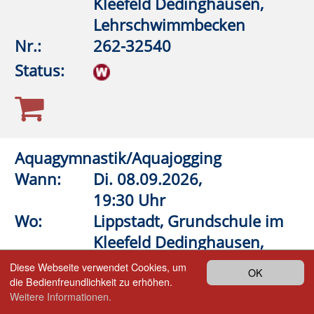
fast ausgebucht
Anmeldung auf Warteliste
Bitte beachten Sie den Infotext
Zurück
Volkshochschule
LIPP
STADT
Lippstadt-Anröchte-Erwitte-Rüthen-
Warstein
Barthstraße 2
| 59557 Lippstadt
02941 2895-0
vhs@lippstadt.de
Facebook
Instagram
Öffnungszeiten der Geschäftsstelle