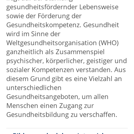
Gesundheitsbildung zu verschaffen.
Bildungsurlaub bzw. Intensivkurs
Gesundheitsschule
Wirbelsäulengymnastik
Faszientraining
Bewegter Morgen/Gymnastik
Trauer in Bewegung
Aquagymnastik/Aquajogging
Wandern/Achtsamkeit
Atempraxis
Autogenes Training
Progressive Muskelentspannung