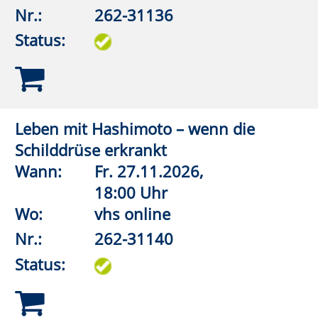
E.03
Nr.:
262-32111
Status:
Wirbelsäulengymnastik
Wann:
Di.
08.09.2026,
18:00 Uhr
Wo:
Lippstadt, Ostendorf-
Gymnasium, Turnhalle
Nr.:
262-32113
Status:
Wirbelsäulengymnastik
Wann:
Di.
08.09.2026,
19:00 Uhr
Wo:
Anröchte, Grundschule,