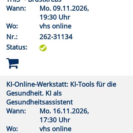
Turnhalle
Nr.:
262-32108
Status:
Wirbelsäulengymnastik
Wann:
Mo.
07.09.2026,
19:00 Uhr
Wo:
Erwitte, Städtisches
Gymnasium,
Gymnastikhalle
Nr.:
262-32110
Status:
Wirbelsäulengymnastik
Wann:
Di.
22.09.2026,
10:15 Uhr
Wo:
VHS-Gebäude Lp, Raum