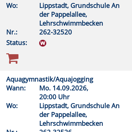
Integrationsbad
Nr.:
262-32580
Status:
Aquagymnastik/Aquajogging
Wann:
Fr.
11.09.2026,
18:45 Uhr
Wo:
Warstein, KIB - Klima- und
Integrationsbad
Nr.:
262-32586
Status:
Schritt für Schritt zu mehr Gesundheit
Wann:
So.
04.10.2026,
10:00 Uhr
Wo:
Rüthen, Parkplatz Bibertal