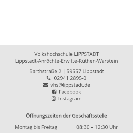
Volkshochschule
LIPP
STADT
Lippstadt-Anröchte-Erwitte-Rüthen-Warstein
Barthstraße 2
| 59557 Lippstadt
02941 2895-0
vhs@lippstadt.de
Facebook
Instagram
Öffnungszeiten der Geschäftsstelle
Montag bis Freitag
08:30 – 12:30 Uhr
Montag bis Donnerstag
15:00 – 18:00 Uhr
Öffnungszeiten Beratung/Anmeldung Integration
Montag bis Mittwoch
08:30 – 12:00 Uhr
Montag
15:00 – 18:00 Uhr
Kontakt
|
Kontaktformular
Allgemeine Hinweise
|
Datenschutz