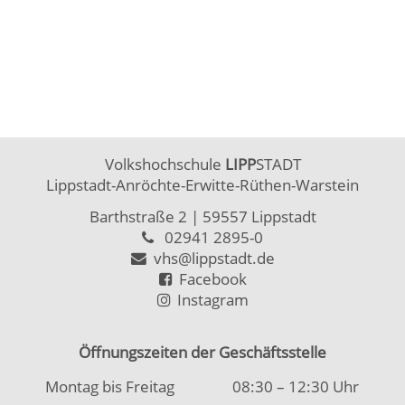
Volkshochschule
LIPP
STADT
Lippstadt-Anröchte-Erwitte-Rüthen-Warstein
Barthstraße 2
| 59557 Lippstadt
02941 2895-0
vhs@lippstadt.de
Facebook
Instagram
Öffnungszeiten der Geschäftsstelle
Montag bis Freitag
08:30 – 12:30 Uhr
Montag bis Donnerstag
15:00 – 18:00 Uhr
Öffnungszeiten Beratung/Anmeldung Integration
Montag bis Mittwoch
08:30 – 12:00 Uhr
Montag
15:00 – 18:00 Uhr
Kontakt
|
Kontaktformular
Allgemeine Hinweise
|
Datenschutz