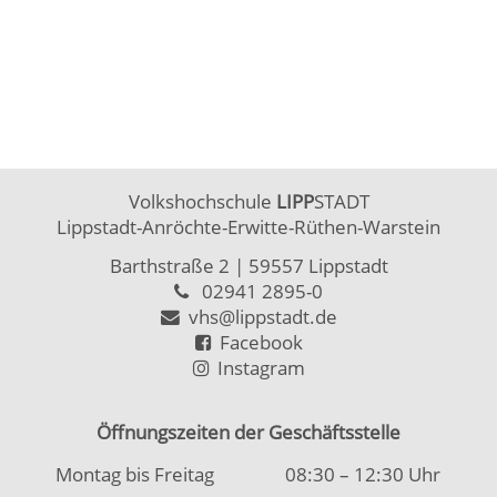
Volkshochschule
LIPP
STADT
Lippstadt-Anröchte-Erwitte-Rüthen-Warstein
Barthstraße 2
| 59557 Lippstadt
02941 2895-0
vhs@lippstadt.de
Facebook
Instagram
Öffnungszeiten der Geschäftsstelle
Montag bis Freitag
08:30 – 12:30 Uhr
Montag bis Donnerstag
15:00 – 18:00 Uhr
Öffnungszeiten Beratung/Anmeldung Integration
Montag bis Mittwoch
08:30 – 12:00 Uhr
Montag
15:00 – 18:00 Uhr
Kontakt
|
Kontaktformular
Allgemeine Hinweise
|
Datenschutz