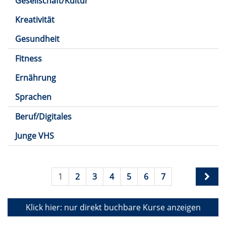
Gesellschaft/Kultur
Kreativität
Gesundheit
Fitness
Ernährung
Sprachen
Beruf/Digitales
Junge VHS
1
2
3
4
5
6
7
Klick hier: nur direkt buchbare
Kurse anzeigen