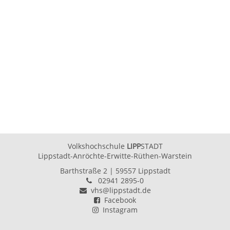
Wir
freuen
uns
darauf,
Sie
kennenzulernen!
Ihr
VHS
Team
Volkshochschule
LIPP
STADT
Lippstadt-Anröchte-Erwitte-Rüthen-Warstein
Barthstraße 2
| 59557 Lippstadt
02941 2895-0
vhs@lippstadt.de
Facebook
Instagram