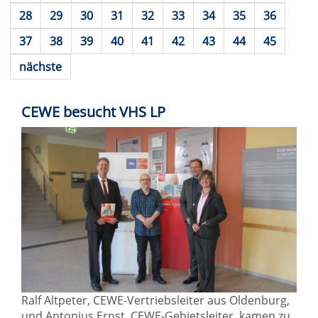
28
29
30
31
32
33
34
35
36
37
38
39
40
41
42
43
44
45
nächste
CEWE besucht VHS LP
Ralf Altpeter, CEWE-Vertriebsleiter aus Oldenburg,
und Antonius Ernst, CEWE-Gebietsleiter, kamen zu