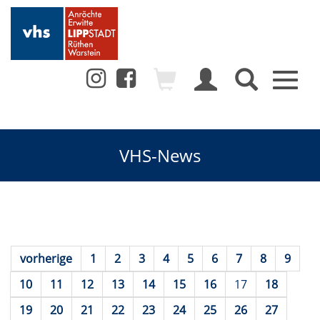
Toggl
naviga
VHS-News
vorherige
1
2
3
4
5
6
7
8
9
10
11
12
13
14
15
16
17
18
19
20
21
22
23
24
25
26
27