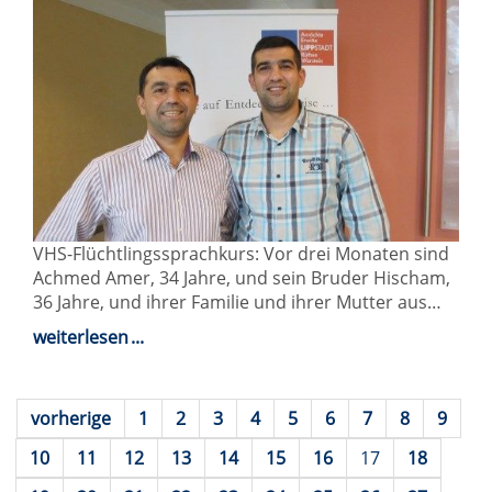
VHS-Flüchtlingssprachkurs: Vor drei Monaten sind
Achmed Amer, 34 Jahre, und sein Bruder Hischam,
36 Jahre, und ihrer Familie und ihrer Mutter aus…
weiterlesen
vorherige
1
2
3
4
5
6
7
8
9
10
11
12
13
14
15
16
17
18