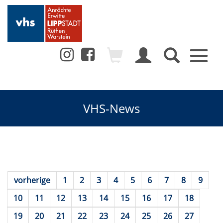
Toggl
naviga
VHS-News
vorherige
1
2
3
4
5
6
7
8
9
10
11
12
13
14
15
16
17
18
19
20
21
22
23
24
25
26
27