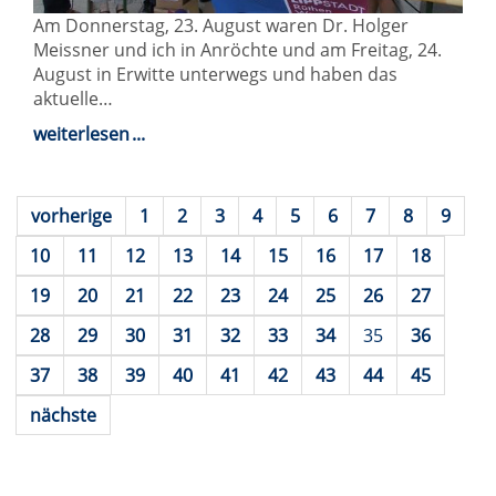
Am Donnerstag, 23. August waren Dr. Holger
Meissner und ich in Anröchte und am Freitag, 24.
August in Erwitte unterwegs und haben das
aktuelle…
weiterlesen
vorherige
1
2
3
4
5
6
7
8
9
10
11
12
13
14
15
16
17
18
19
20
21
22
23
24
25
26
27
28
29
30
31
32
33
34
35
36
37
38
39
40
41
42
43
44
45
nächste