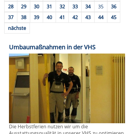
28
29
30
31
32
33
34
35
36
37
38
39
40
41
42
43
44
45
nächste
Umbaumaßnahmen in der VHS
Die Herbstferien nutzen wir um die
Ausstattungsqualität in unserer VHS zu optimieren.