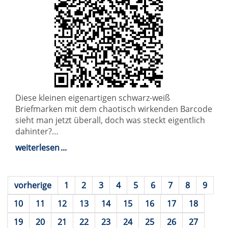
Diese kleinen eigenartigen schwarz-weiß
Briefmarken mit dem chaotisch wirkenden Barcode
sieht man jetzt überall, doch was steckt eigentlich
dahinter?…
weiterlesen
vorherige
1
2
3
4
5
6
7
8
9
10
11
12
13
14
15
16
17
18
19
20
21
22
23
24
25
26
27