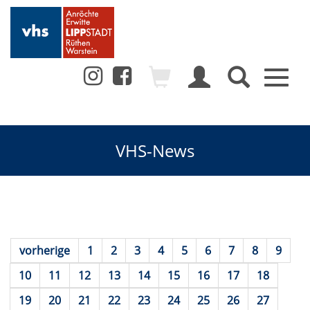
Toggl
naviga
VHS-News
vorherige
1
2
3
4
5
6
7
8
9
10
11
12
13
14
15
16
17
18
19
20
21
22
23
24
25
26
27