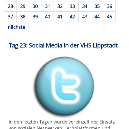
28
29
30
31
32
33
34
35
36
37
38
39
40
41
42
43
44
45
nächste
Tag 23: Social Media in der VHS Lippstadt
In den letzten Tagen wurde vereinzelt der Einsatz
von sozialen Netzwerken, Lernplattformen und