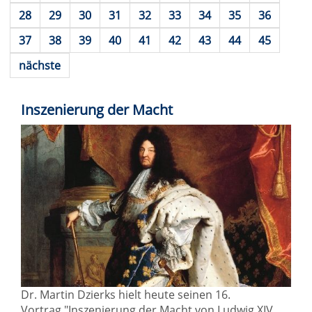
28
29
30
31
32
33
34
35
36
37
38
39
40
41
42
43
44
45
nächste
Inszenierung der Macht
Dr. Martin Dzierks hielt heute seinen 16.
Vortrag "Inszenierung der Macht von Ludwig XIV.