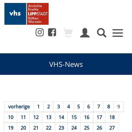
Toggl
naviga
VHS-News
vorherige
1
2
3
4
5
6
7
8
9
10
11
12
13
14
15
16
17
18
19
20
21
22
23
24
25
26
27