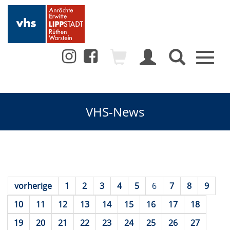
Toggl
naviga
VHS-News
vorherige
1
2
3
4
5
6
7
8
9
10
11
12
13
14
15
16
17
18
19
20
21
22
23
24
25
26
27