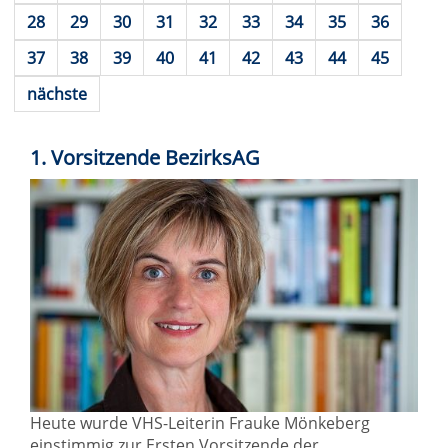
28
29
30
31
32
33
34
35
36
37
38
39
40
41
42
43
44
45
nächste
1. Vorsitzende BezirksAG
Heute wurde VHS-Leiterin Frauke Mönkeberg
einstimmig zur Ersten Vorsitzende der