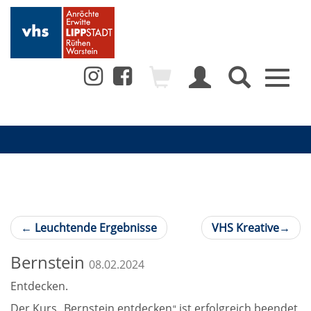
Toggl
naviga
←
Leuchtende Ergebnisse
VHS Kreative
→
Bernstein
08.02.2024
Entdecken.
Der Kurs
Bernstein entdecken
ist erfolgreich beendet,
„
“