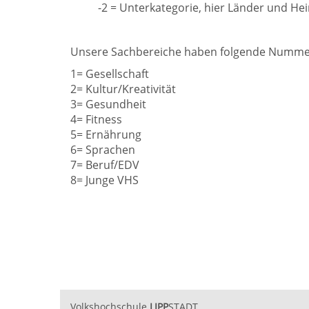
-2 = Unterkategorie, hier Länder und He
Unsere Sachbereiche haben folgende Numm
1= Gesellschaft
2= Kultur/Kreativität
3= Gesundheit
4= Fitness
5= Ernährung
6= Sprachen
7= Beruf/EDV
8= Junge VHS
Volkshochschule
LIPP
STADT