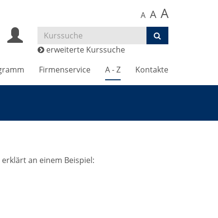
A
A
A
erweiterte Kurssuche
gramm
Firmenservice
A - Z
Kontakte
klärt an einem Beispiel: