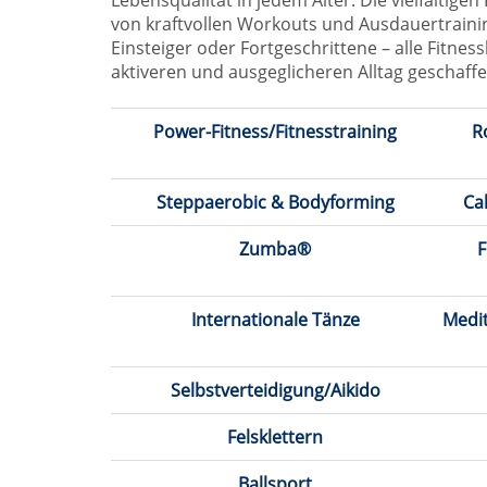
Lebensqualität in jedem Alter. Die vielfältige
von kraftvollen Workouts und Ausdauertraini
Einsteiger oder Fortgeschrittene – alle Fitne
aktiveren und ausgeglicheren Alltag geschaffe
Power-Fitness/Fitnesstraining
R
Steppaerobic & Bodyforming
Ca
Zumba®
F
Internationale Tänze
Medit
Selbstverteidigung/Aikido
Felsklettern
Ballsport