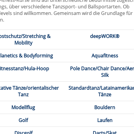
n Fitness-Kurse sind auf unterschiedliche Bedürfnisse zugesc
ngs, über verschiedene Tanzsport- und Ballsportarten. Ob
sslevels sind willkommen. Gemeinsam wird die Grundlage für
n.
ostschutz/Stretching &
deepWORK®
Mobility
llanetics & Bodyforming
Aquafitness
itnesstanz/Hula-Hoop
Pole Dance/Chair Dance/Aer
Silk
ative Tänze/orientalischer
Standardtanz/Latainamerika
Tanz
Tänze
Modellflug
Bouldern
Golf
Laufen
Discgolf
Darts/Skat