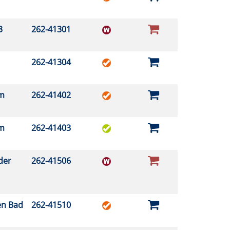
03
262-41301
262-41304
um
262-41402
um
262-41403
der
262-41506
en Bad
262-41510