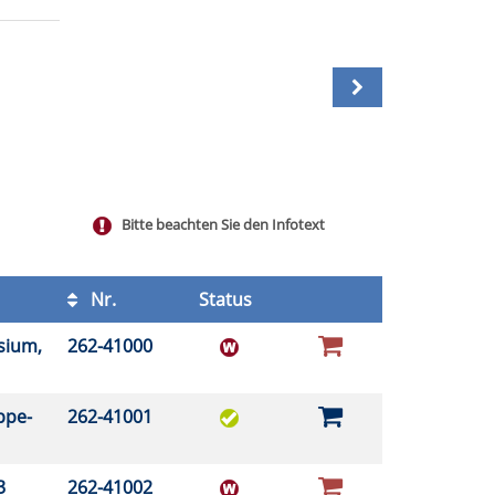
Bitte beachten Sie den Infotext
Nr.
Status
sium,
262-41000
ppe-
262-41001
03
262-41002