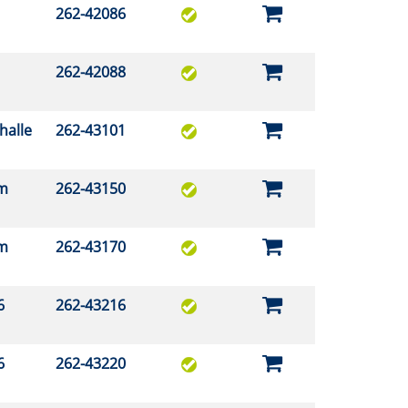
262-42086
262-42088
nhalle
262-43101
um
262-43150
um
262-43170
36
262-43216
36
262-43220