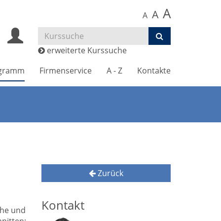
A
A
A
erweiterte Kurssuche
gramm
Firmenservice
A - Z
Kontakte
Zurück
Kontakt
sche und