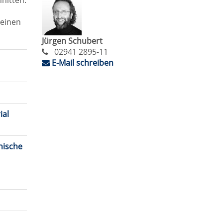
hnitten:
 einen
Jürgen Schubert
02941 2895-11
E-Mail schreiben
ial
nische