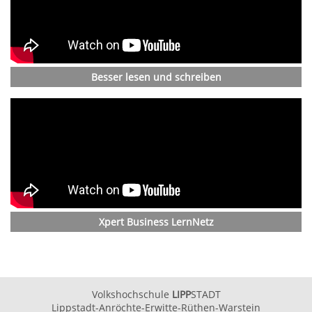
Besser lesen und schreiben
Xpert Business LernNetz
Volkshochschule
LIPP
STADT
Lippstadt-Anröchte-Erwitte-Rüthen-Warstein