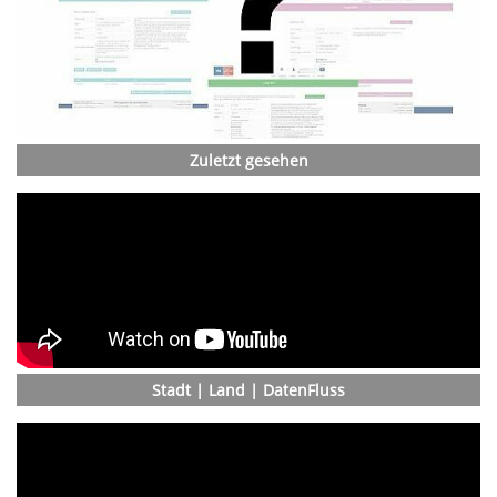
Zuletzt gesehen
Stadt | Land | DatenFluss