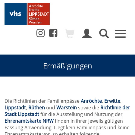
Toggl
naviga
Ermäßigungen
Die Richtlinien der Familienpässe
Anröchte
,
Erwitte
,
Lippstadt
,
Rüthen
und
Warstein
sowie die
Richtlinie der
Stadt Lippstadt
für die Ausstellung und Nutzung der
Ehrenamtskarte NRW
finden in ihrer jeweils gültigen
Fassung Anwendung. Liegt kein Familienpass und keine
Ehrenamtskarte vor, so erhalten folgende