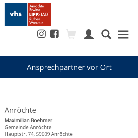
Toggl
naviga
Ansprechpartner vor Ort
Anröchte
Maximilian Boehmer
Gemeinde Anröchte
Hauptstr. 74, 59609 Anröchte