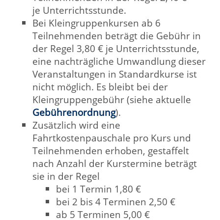
die Ausstellung und Nutzung der
Ehrenamtskarte NRW
finden in ihrer jeweils
gültigen Fassung Anwendung. Liegt kein
Pass/keine Karte vor, so erhalten folgende
Personengruppen 25 % Ermäßigung, soweit
die Standardgebühr 20,00 € überschreitet:
Empfänger von Leistungen nach SGB II
oder SGB XII
Empfänger von BAföG
Empfänger von Wohngeld
GEZ-Befreiungen
Entsprechende Nachweise sind bis
spätestens 1 Werktag vor Kursbeginn in der
Geschäftsstelle einzureichen.
Bezahlung
Bei der Online-Anmeldung bzw. auf dem
Anmeldeformular
erteilen Sie uns durch
Angabe Ihrer Bankverbindung und Ihrer