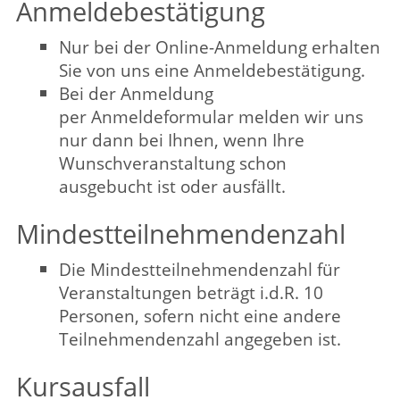
Teilnehmendenzahl angegeben ist.
Kursausfall
Sollte ein Kurs ausfallen, werden Sie per
SMS, per E-Mail oder telefonisch
benachrichtigt.
Bitte aktualisieren Sie Ihre Kontaktdaten
bei Änderungen zeitnah in Ihrem
Kunden-Login. Sollten Sie keinen
Kunden-Login auf unserer Homepage
haben, lasssen Sie uns immer Ihre
aktuellen Kontaktdaten zukommen,
ansonsten können wir Sie bei
Kursänderungen nicht zeitnah
informieren.
Überprüfen Sie noch einmal Ihre SMS
oder E-Mails, bevor Sie zum Kurs
kommen.
Abmeldung/Stornierung