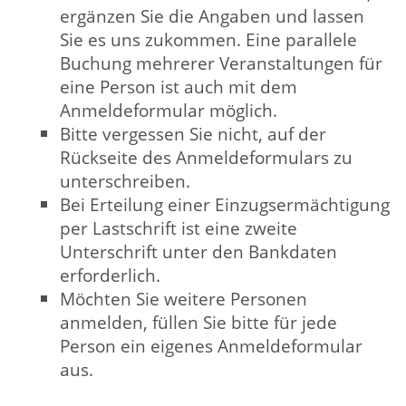
Unterschrift unter den Bankdaten
erforderlich.
Möchten Sie weitere Personen
anmelden, füllen Sie bitte für jede
Person ein eigenes Anmeldeformular
aus.
Anmeldebestätigung
Nur bei der Online-Anmeldung erhalten
Sie von uns eine Anmeldebestätigung.
Bei der Anmeldung
per Anmeldeformular
melden wir uns
nur dann bei Ihnen, wenn Ihre
Wunschveranstaltung schon
ausgebucht ist oder ausfällt.
Mindestteilnehmendenzahl
Die Mindestteilnehmendenzahl für
Veranstaltungen beträgt i.d.R. 10
Personen, sofern nicht eine andere