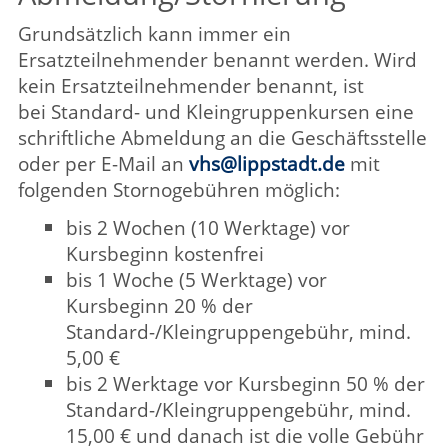
(Abmeldung bis 15 Werktage vor
Kursbeginn), greifen besondere
Stornierungsregelungen, weitere
Informationen siehe
Gebührenordnung
.
Eine Abmeldung bei der Kursleitung reicht
nicht aus!
Kursgebühr
Die Kursgebühr entnehmen Sie bitte den
einzelnen Kursbeschreibungen.
Die Standardgebühr beträgt bei einer
Mindestteilnehmerzahl von 10
Teilnehmenden in der Regel 2,40 €
je Unterrichtsstunde.
Bei Kleingruppenkursen ab 6
Teilnehmenden beträgt die Gebühr in
der Regel 3,80 € je Unterrichtsstunde,
eine nachträgliche Umwandlung dieser
Veranstaltungen in Standardkurse ist
nicht möglich. Es bleibt bei der