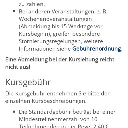
Kleingruppengebühr (siehe aktuelle
Gebührenordnung
).
Zusätzlich wird eine
Fahrtkostenpauschale pro Kurs und
Teilnehmenden erhoben, gestaffelt
nach Anzahl der Kurstermine beträgt
sie in der Regel
bei 1 Termin 1,80 €
bei 2 bis 4 Terminen 2,50 €
ab 5 Terminen 5,00 €
Darüber hinaus werden ggf. auch
Umsatzsteuer, Material-, Sach- oder
Bewirtschaftungskosten auf die Kursgebühr
umgelegt.
Ermäßigungen/Gebührenermäßigung
Die Richtlinien der Familienpässe
Anröchte
,
Erwitte
,
Lippstadt
, Rüthen und
Warstein
sowie die
Richtlinie der Stadt Lippstadt
für