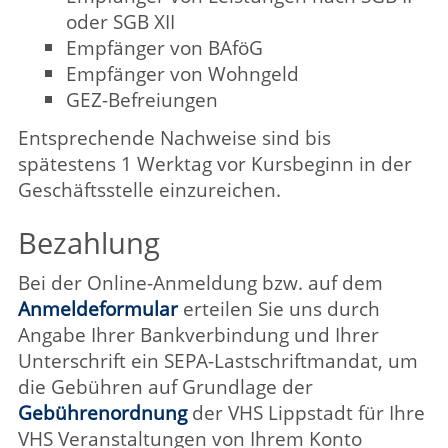
statistischen Zwecken. Sie werden auf
Grundlage Ihrer Einwilligung zweckgebunden
unter Beachtung der gesetzlichen
Datenschutzbestimmungen erhoben,
gespeichert und verarbeitet. Ein Widerruf ist
jederzeit möglich. Weitere Informationen
zum Thema
Datenschutz
finden Sie auf
dieser Website unter A - Z.
Widerruf
Binnen vierzehn Tagen haben Sie das Recht,
ohne Angabe von Gründen Ihre Anmeldung
formlos zu widerrufen. Weitere
Rahmenbedingungen dazu finden Sie auf der
Rückseite des
Widerrufformulars
.
Mindestalter
Grundsätzlich ist die Teilnahme an den VHS-
Veranstaltungen ab 16 Jahren möglich.