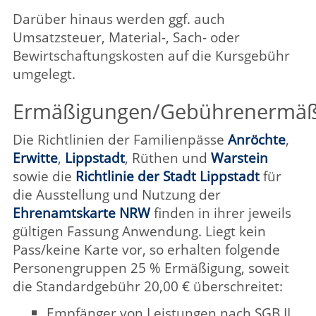
Unterschrift ein SEPA-Lastschriftmandat, um
die Gebühren auf Grundlage der
Gebührenordnung
der VHS Lippstadt für Ihre
VHS Veranstaltungen von Ihrem Konto
abbuchen zu lassen.
Hinweis: In der Regel erfolgt die Abbuchung
frühestens nach dem ersten Kurstag. Für
Einzel- und
Sonderveranstaltungen, Wochenendseminare,
Bildungsurlaube, Exkursionen und
Studienreisen gelten besondere Fälligkeiten.
Sechs Werktage vor der Abbuchung von
Ihrem Konto werden Sie von uns über die
Fälligkeit und Höhe des abzubuchenden
Betrages per Mail oder schriftlich informiert
(Pre-Notification).
Datenschutz
Ihre persönlichen Daten dienen der VHS zur
Kursorganisation und anonymisiert zu