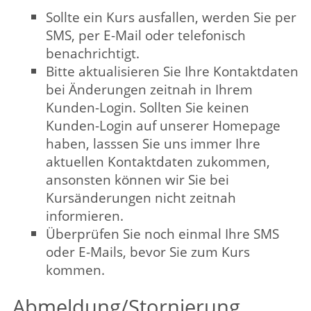
Grundsätzlich kann immer ein
Ersatzteilnehmender benannt werden. Wird
kein Ersatzteilnehmender benannt, ist
bei Standard- und Kleingruppenkursen eine
schriftliche Abmeldung an die Geschäftsstelle
oder per E-Mail an
vhs@lippstadt.de
mit
folgenden Stornogebühren möglich:
bis 2 Wochen (10 Werktage) vor
Kursbeginn kostenfrei
bis 1 Woche (5 Werktage) vor
Kursbeginn 20 % der
Standard-/Kleingruppengebühr, mind.
5,00 €
bis 2 Werktage vor Kursbeginn 50 % der
Standard-/Kleingruppengebühr, mind.
15,00 € und danach ist die volle Gebühr
zu zahlen.
Bei anderen Veranstaltungen, z. B.
Wochenendveranstaltungen