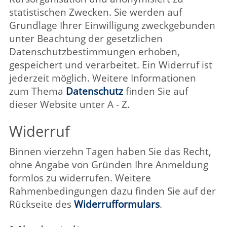
für Anregungen am Eingang der VHS-
Geschäftsstelle in Lippstadt
nutzen Sie den Feedbackbogen in Ihrem
Kurs (jedes Semester wählen wir einen
Teil der Kurse aus und verteilen
Fragebögen an Teilnehmende und
Kursleitung)
Leitbild
Folgen Sie dem Link zum
VHS-Leitbild
.
Zurück
Volkshochschule
LIPP
STADT
Lippstadt-Anröchte-Erwitte-Rüthen-Warstein
Barthstraße 2
| 59557 Lippstadt
02941 2895-0
vhs@lippstadt.de