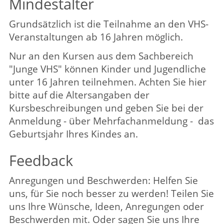
Facebook
Instagram
Öffnungszeiten der Geschäftsstelle
Montag bis Freitag
08:30 – 12:30 Uhr
Montag bis Donnerstag
15:00 – 18:00 Uhr
Öffnungszeiten Beratung/Anmeldung Integration
Montag bis Mittwoch
08:30 – 12:00 Uhr
Montag
15:00 – 18:00 Uhr
Kontakt
|
Kontaktformular
Allgemeine Hinweise
|
Datenschutz
Impressum
|
Sitemap
© 2026 Kubus Software GmbH