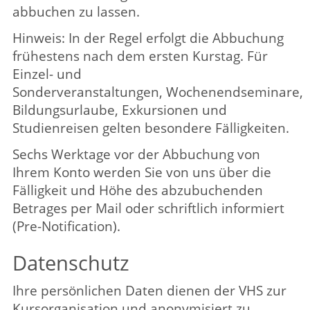
Nur an den Kursen aus dem Sachbereich
"Junge VHS" können Kinder und Jugendliche
unter 16 Jahren teilnehmen. Achten Sie hier
bitte auf die Altersangaben der
Kursbeschreibungen und geben Sie bei der
Anmeldung - über Mehrfachanmeldung - das
Geburtsjahr Ihres Kindes an.
Feedback
Anregungen und Beschwerden: Helfen Sie
uns, für Sie noch besser zu werden! Teilen Sie
uns Ihre Wünsche, Ideen, Anregungen oder
Beschwerden mit. Oder sagen Sie uns Ihre
Meinung. Ihr Feedback kann uns auf
unterschiedlichen Wegen erreichen:
rufen Sie uns an unter 02941 2895-0
schreiben Sie uns eine Mail an
vhs@lippstadt.de
nutzen unseren Lob-Kritik-Briefkasten