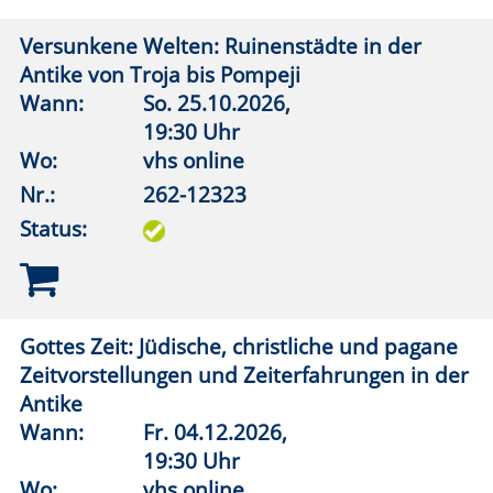
Kohlendioxid als Rohstoff: Wie schließen wir
den Kreislauf?
Wann:
Di.
13.10.2026,
19:30 Uhr
Wo:
vhs online
Nr.:
262-12702
Status:
Künstliche Intelligenz und Bildung - Lernen
mit und lernen trotz KI
Wann:
Mi.
28.10.2026,
19:30 Uhr
Wo:
vhs online
Nr.:
262-12704
Status: