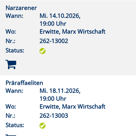
Nr.:
262-13105
Status:
Lippstädter Lesesalon
Lesen und besprechen
Wann:
Mo.
07.09.2026,
18:15 Uhr
Wo:
VHS-Gebäude Lp, Raum E.23
Nr.:
262-13111
Status:
Literatur am Vormittag
Wann:
Mi.
07.10.2026,
10:00 Uhr
Wo:
Rüthen, Haus Buuck
Nr.:
262-13112