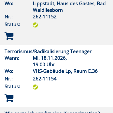
Süß statt bitter - Orangen aus Italien
Wann:
Mo.
02.11.2026,
8:00 Uhr
Wo:
VHS-Gebäude Lp, Foyer
Nr.:
262-11411
Status:
Island - Im Rausch der Sinne
Wann:
Mi.
07.10.2026,
19:00 Uhr
Wo:
Erwitte, Städtisches Gymnasium,
Aula
Nr.:
262-12029
Status: