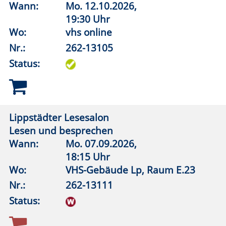
19:00 Uhr
Wo:
VHS-Gebäude Lp, Raum E.01
Nr.:
262-15013
Status:
Superhirn – Namen und Gesichter merken
Wann:
Do.
01.10.2026,
19:00 Uhr
Wo:
vhs online
Nr.:
262-15107
Status:
Kopfrechnen, schneller als mit dem
Taschenrechner
Wann:
Do.
08.10.2026,
19:00 Uhr