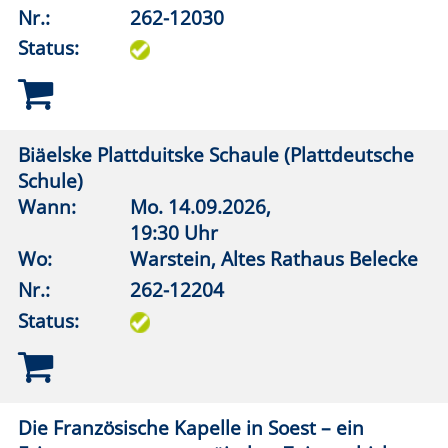
Historischer Judenfriedhof Anröchte
Wann:
Sa.
07.11.2026,
14:00 Uhr
Wo:
Anröchte, Jüdischer Friedhof
Nr.:
262-12212
Status:
Begräbnisplätze Horn-Millinghausen
Wann:
So.
15.11.2026,
14:00 Uhr
Wo:
Erwitte, Kirche St. Cyriakus Horn
Nr.:
262-12214
Status: