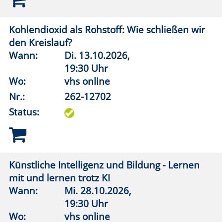
Präraffaeliten
Wann:
Mi.
18.11.2026,
19:00 Uhr
Wo:
Erwitte, Marx Wirtschaft
Nr.:
262-13003
Status:
Kunst im Ohr - Ein Livestream für alle Sinne 3
Wann:
Mi.
23.09.2026,
19:30 Uhr
Wo:
vhs online
Nr.:
262-13011
Status:
Kunst im Ohr – Ein Livestream für alle Sinne 4
Wann:
Mi.
25.11.2026,