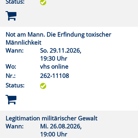
Status:
Terrorismus/Radikalisierung Teenager
Wann:
Mi.
18.11.2026,
19:00 Uhr
Wo:
VHS-Gebäude Lp, Raum E.36
Nr.:
262-11154
Status:
Wie sorge ich vor für eine Krisensituation?
Wann:
Mi.
09.09.2026,
19:00 Uhr
Wo:
Lippstadt, Haus des Gastes, Bad
Waldliesborn
Nr.:
262-11155
Status: