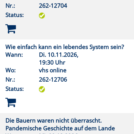
19:30 Uhr
Wo:
vhs online
Nr.:
262-13012
Status:
Rubens oder Rembrandt?
Wann:
Do.
10.12.2026,
19:30 Uhr
Wo:
vhs online
Nr.:
262-13013
Status:
Natur nah dran
Mitgliederausstellung "Forum Kunst im
Turm"
Wann:
Fr.
04.09.2026,