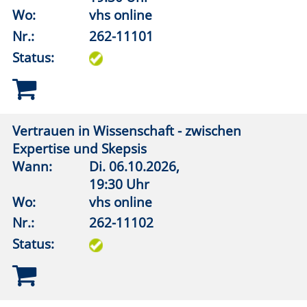
Veränderungsstress. Warum tun sich
Gesellschaften mit Veränderungen so
schwer?
Wann:
Mo.
02.11.2026,
19:30 Uhr
Wo:
vhs online
Nr.:
262-11104
Status:
Trump und die MAGA-Bewegung
Wann:
So.
08.11.2026,
19:30 Uhr
Wo:
vhs online
Nr.:
262-11106