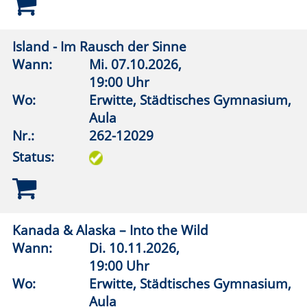
Die Französische Kapelle in Soest – ein
Erinnerungsort europäischer Zeitgeschichte
Wann:
Mi.
11.11.2026,
19:00 Uhr
Wo:
Erwitte, Marx Wirtschaft
Nr.:
262-12207
Status:
Schätze des Bodens im Warsteiner Hügelland
(Führung)
Wasser – Erz – Kalkstein
Wann:
Sa.
12.09.2026,
14:00 Uhr
Wo:
Warstein, Sonstiger Raum
Nr.:
262-12210
Status: