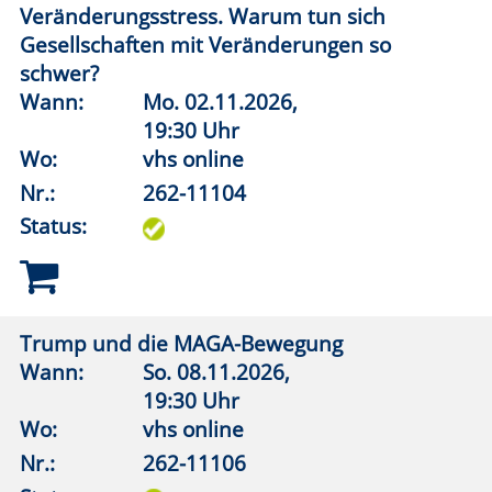
Status:
Not am Mann. Die Erfindung toxischer
Männlichkeit
Wann:
So.
29.11.2026,
19:30 Uhr
Wo:
vhs online
Nr.:
262-11108
Status:
Legitimation militärischer Gewalt
Wann:
Mi.
26.08.2026,
19:00 Uhr
Wo:
Lippstadt, Haus des Gastes, Bad
Waldliesborn
Nr.:
262-11152