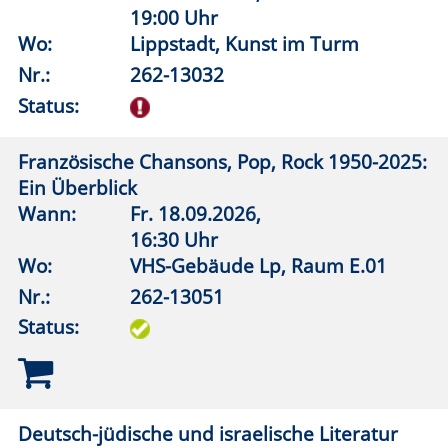
9:00 Uhr
Wo:
Warstein, Liobaschule, Raum
4.1.16
Nr.:
262-14251
Status:
Neuer Lebensabschnitt – und jetzt?
Wann:
Di.
15.09.2026,
18:00 Uhr
Wo:
VHS-Gebäude Lp, Raum E.01
Nr.:
262-15011
Status:
Die Kraft der Gedanken - Glaube nicht alles,
was du denkst
Wann:
Mo.
12.10.2026,