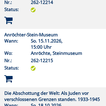
Gottes Zeit: Jüdische, christliche und pagane
Zeitvorstellungen und Zeiterfahrungen in der
Antike
Wann:
Fr.
04.12.2026,
19:30 Uhr
Wo:
vhs online
Nr.:
262-12325
Status:
Franz Kafka und Prag
Wann:
Do.
19.11.2026,
19:30 Uhr
Wo:
vhs online
Nr.:
262-12610
Status: