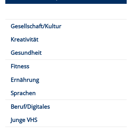
Kreativität
Gesundheit
Fitness
Ernährung
Sprachen
Beruf/Digitales
Junge VHS
1
2
3
4
5
6
7
Klick hier: nur direkt buchbare
Kurse
anzeigen