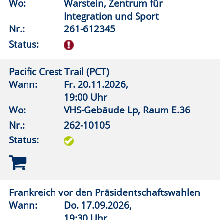
Status:
Frankreich vor den Präsidentschaftswahlen
Wann:
Do.
17.09.2026,
19:30 Uhr
Wo:
vhs online
Nr.:
262-11101
Status:
Vertrauen in Wissenschaft - zwischen
Expertise und Skepsis
Wann:
Di.
06.10.2026,
19:30 Uhr
Wo:
vhs online
Nr.:
262-11102
Status: