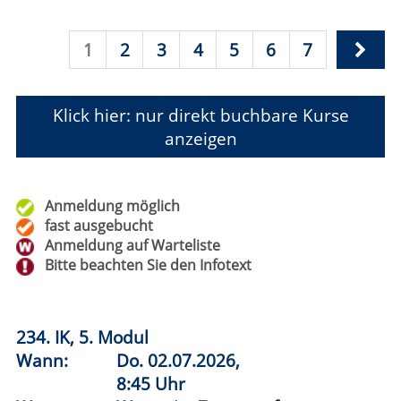
Anmeldung möglich
fast ausgebucht
Anmeldung auf Warteliste
Bitte beachten Sie den Infotext
234. IK, 5. Modul
Wann:
Do.
02.07.2026,
8:45 Uhr
Wo:
Warstein, Zentrum für
Integration und Sport
Nr.:
261-612345
Status:
Pacific Crest Trail (PCT)
Wann:
Fr.
20.11.2026,
19:00 Uhr
Wo:
VHS-Gebäude Lp, Raum E.36
Nr.:
262-10105