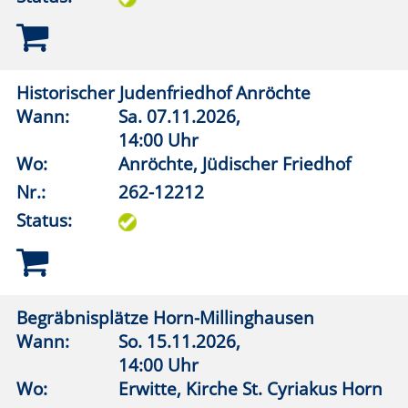
STONEHENGE. Uralte Geheimnisse, neue
Entdeckungen
Wann:
Mi.
30.09.2026,
19:30 Uhr
Wo:
vhs online
Nr.:
262-12321
Status:
Versunkene Welten: Ruinenstädte in der
Antike von Troja bis Pompeji
Wann:
So.
25.10.2026,
19:30 Uhr
Wo:
vhs online
Nr.:
262-12323
Status: