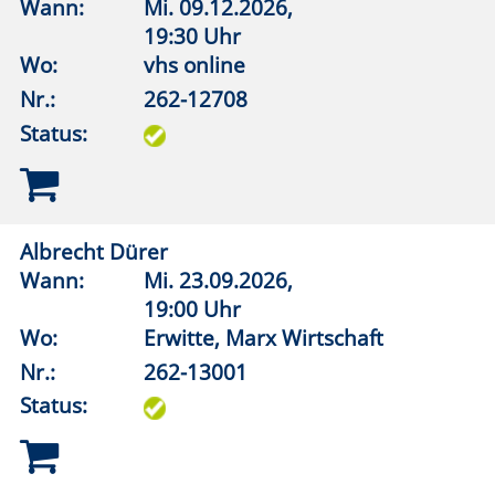
19:00 Uhr
Wo:
Lippstadt, Kunst im Turm
Nr.:
262-13032
Status:
Französische Chansons, Pop, Rock 1950-2025:
Ein Überblick
Wann:
Fr.
18.09.2026,
16:30 Uhr
Wo:
VHS-Gebäude Lp, Raum E.01
Nr.:
262-13051
Status:
Deutsch-jüdische und israelische Literatur
Wann:
Mo.
12.10.2026,
19:30 Uhr
Wo:
vhs online