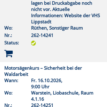
Montag bis Freitag
08:30 – 12:30 Uhr
Montag bis Donnerstag
15:00 – 18:00 Uhr
Öffnungszeiten Beratung/Anmeldung Integration
Montag bis Mittwoch
08:30 – 12:00 Uhr
Montag
15:00 – 18:00 Uhr
Kontakt
|
Kontaktformular
Allgemeine Hinweise
|
Datenschutz
Impressum
|
Sitemap
© 2026 Kubus Software GmbH