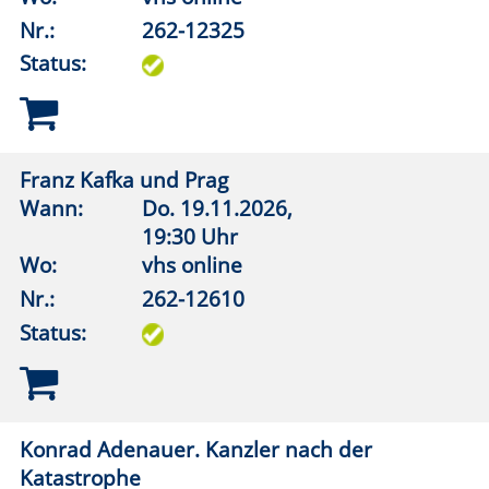
Wie einfach kann ein lebendes System sein?
Wann:
Di.
10.11.2026,
19:30 Uhr
Wo:
vhs online
Nr.:
262-12706
Status:
Die Bauern waren nicht überrascht.
Pandemische Geschichte auf dem Lande
Wann:
Mi.
09.12.2026,
19:30 Uhr
Wo:
vhs online
Nr.:
262-12708
Status: