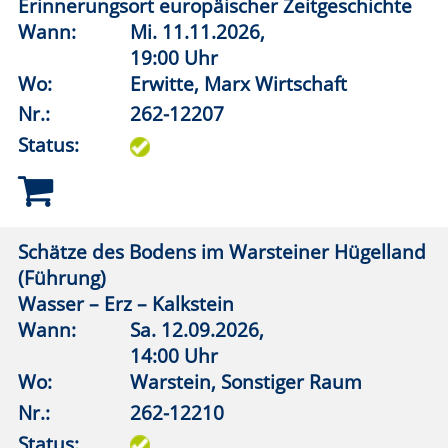
Anröchter-Stein-Museum
Wann:
So.
15.11.2026,
15:00 Uhr
Wo:
Anröchte, Steinmuseum
Nr.:
262-12215
Status:
Die Abschottung der Welt: Als Juden vor
verschlossenen Grenzen standen. 1933-1945
Wann:
So.
18.10.2026,
19:30 Uhr
Wo:
vhs online
Nr.:
262-12301
Status: