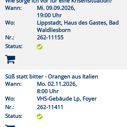
Kanada & Alaska – Into the Wild
Wann:
Di.
10.11.2026,
19:00 Uhr
Wo:
Erwitte, Städtisches Gymnasium,
Aula
Nr.:
262-12030
Status:
Biäelske Plattduitske Schaule (Plattdeutsche
Schule)
Wann:
Mo.
14.09.2026,
19:30 Uhr
Wo:
Warstein, Altes Rathaus Belecke
Nr.:
262-12204
Status: