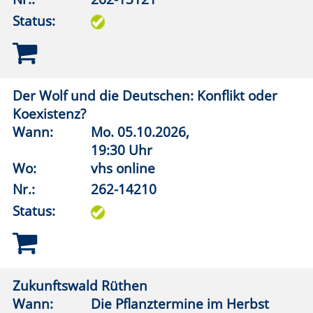
Anmeldung möglich
fast ausgebucht
Anmeldung auf Warteliste
Bitte beachten Sie den Infotext
Zurück
Volkshochschule
LIPP
STADT
Lippstadt-Anröchte-Erwitte-Rüthen-Warstein
Barthstraße 2
| 59557 Lippstadt
02941 2895-0
vhs@lippstadt.de
Facebook
Instagram
Öffnungszeiten der Geschäftsstelle