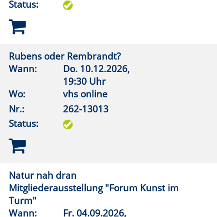
Nr.:
262-14210
Status:
Zukunftswald Rüthen
Wann:
Die Pflanztermine im Herbst
lagen bei Druckabgabe noch
nicht vor. Aktuelle
Informationen: Website der VHS
Lippstadt
Wo:
Rüthen, Sonstiger Raum
Nr.:
262-14241
Status:
Motorsägenkurs – Sicherheit bei der
Waldarbeit
Wann:
Fr.
16.10.2026,