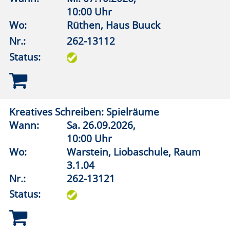
Umgang mit Demenz
Wann:
Fr.
13.11.2026,
18:00 Uhr
Wo:
VHS-Gebäude Lp, Raum E.27
Nr.:
262-15111
Status:
1
2
Anmeldung möglich
fast ausgebucht
Anmeldung auf Warteliste
Bitte beachten Sie den Infotext