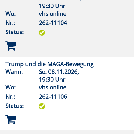
Legitimation militärischer Gewalt
Wann:
Mi.
26.08.2026,
19:00 Uhr
Wo:
Lippstadt, Haus des Gastes, Bad
Waldliesborn
Nr.:
262-11152
Status:
Terrorismus/Radikalisierung Teenager
Wann:
Mi.
18.11.2026,
19:00 Uhr
Wo:
VHS-Gebäude Lp, Raum E.36
Nr.:
262-11154
Status:
Wie sorge ich vor für eine Krisensituation?