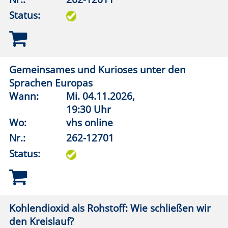
Wo:
Erwitte, Marx Wirtschaft
Nr.:
262-13002
Status:
Präraffaeliten
Wann:
Mi.
18.11.2026,
19:00 Uhr
Wo:
Erwitte, Marx Wirtschaft
Nr.:
262-13003
Status:
Kunst im Ohr - Ein Livestream für alle Sinne 3
Wann:
Mi.
23.09.2026,
19:30 Uhr
Wo:
vhs online
Nr.:
262-13011