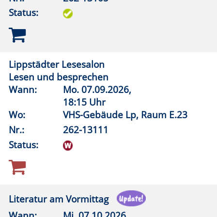
Kopfrechnen, schneller als mit dem
Taschenrechner
Wann:
Do.
08.10.2026,
19:00 Uhr
Wo:
vhs online
Nr.:
262-15108
Status:
5 Wege zu einem perfekten Gedächtnis
Wann:
Sa.
31.10.2026,
9:00 Uhr
Wo:
vhs online
Nr.:
262-15109
Status: