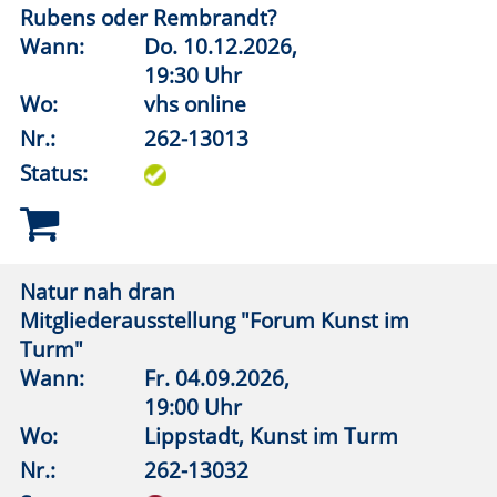
Motorsägenkurs – Sicherheit bei der
Waldarbeit
Wann:
Fr.
16.10.2026,
9:00 Uhr
Wo:
Warstein, Liobaschule, Raum
4.1.16
Nr.:
262-14251
Status:
Diese Webseite verwendet Cookies, um die
OK
Bedienfreundlichkeit zu erhöhen.
Weitere
Informationen.
Neuer Lebensabschnitt – und jetzt?
Wann:
Di.
15.09.2026,
18:00 Uhr
Wo:
VHS-Gebäude Lp, Raum E.01
Nr.:
262-15011
Status: