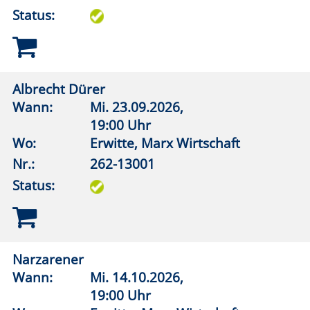
Deutsch-jüdische und israelische Literatur
Wann:
Mo.
12.10.2026,
19:30 Uhr
Wo:
vhs online
Nr.:
262-13105
Status:
Lippstädter Lesesalon
Lesen und besprechen
Wann:
Mo.
07.09.2026,
18:15 Uhr
Wo:
VHS-Gebäude Lp, Raum E.23
Nr.:
262-13111
Status: