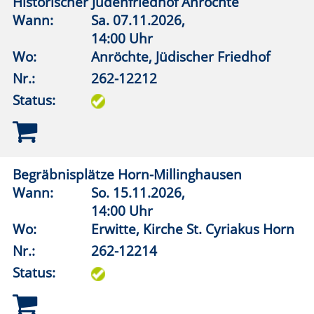
19:30 Uhr
Wo:
vhs online
Nr.:
262-12323
Status:
Gottes Zeit: Jüdische, christliche und pagane
Zeitvorstellungen und Zeiterfahrungen in der
Antike
Wann:
Fr.
04.12.2026,
19:30 Uhr
Wo:
vhs online
Nr.:
262-12325
Status:
Franz Kafka und Prag