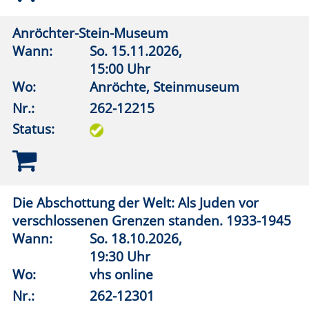
Wann:
Do.
19.11.2026,
19:30 Uhr
Wo:
vhs online
Nr.:
262-12610
Status:
Konrad Adenauer. Kanzler nach der
Katastrophe
Wann:
Di.
24.11.2026,
19:30 Uhr
Wo:
vhs online
Nr.:
262-12611
Status:
Gemeinsames und Kurioses unter den
Sprachen Europas