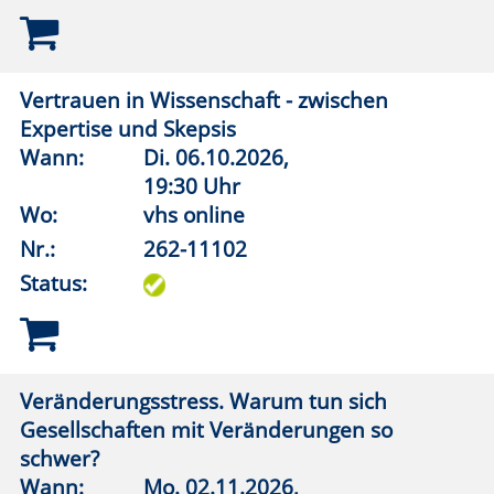
Trump und die MAGA-Bewegung
Wann:
So.
08.11.2026,
19:30 Uhr
Wo:
vhs online
Nr.:
262-11106
Status:
Not am Mann. Die Erfindung toxischer
Männlichkeit
Wann:
So.
29.11.2026,
19:30 Uhr
Wo:
vhs online
Nr.:
262-11108
Status: