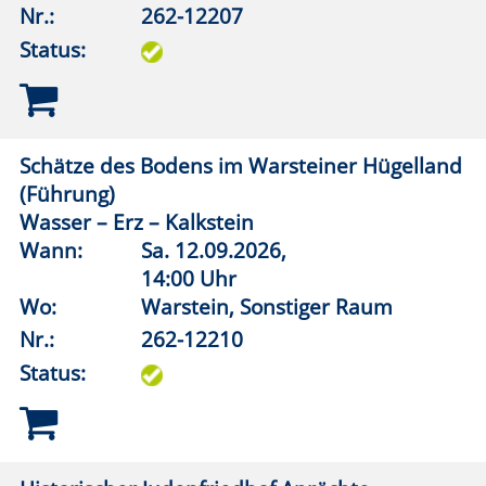
19:30 Uhr
Wo:
vhs online
Nr.:
262-12301
Status:
STONEHENGE. Uralte Geheimnisse, neue
Entdeckungen
Wann:
Mi.
30.09.2026,
19:30 Uhr
Wo:
vhs online
Nr.:
262-12321
Status:
Versunkene Welten: Ruinenstädte in der
Antike von Troja bis Pompeji
Wann:
So.
25.10.2026,