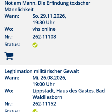
Wann:
Mi.
09.09.2026,
19:00 Uhr
Wo:
Lippstadt, Haus des Gastes, Bad
Waldliesborn
Nr.:
262-11155
Status:
Süß statt bitter - Orangen aus Italien
Wann:
Mo.
02.11.2026,
8:00 Uhr
Wo:
VHS-Gebäude Lp, Foyer
Nr.:
262-11411
Status:
Island - Im Rausch der Sinne
Wann:
Mi.
07.10.2026,