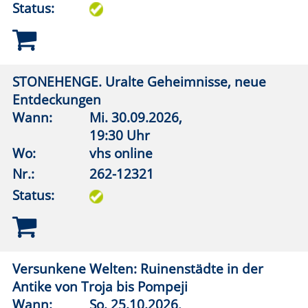
Wann:
Mi.
04.11.2026,
19:30 Uhr
Wo:
vhs online
Nr.:
262-12701
Status:
Kohlendioxid als Rohstoff: Wie schließen wir
den Kreislauf?
Wann:
Di.
13.10.2026,
19:30 Uhr
Wo:
vhs online
Nr.:
262-12702
Status:
Künstliche Intelligenz und Bildung - Lernen
mit und lernen trotz KI