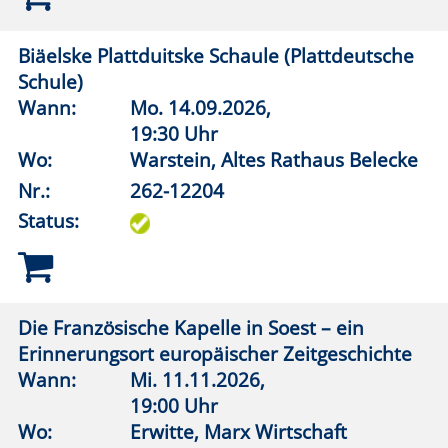
Wann:
So.
15.11.2026,
14:00 Uhr
Wo:
Erwitte, Kirche St. Cyriakus Horn
Nr.:
262-12214
Status:
Anröchter-Stein-Museum
Wann:
So.
15.11.2026,
15:00 Uhr
Wo:
Anröchte, Steinmuseum
Nr.:
262-12215
Status:
Die Abschottung der Welt: Als Juden vor
verschlossenen Grenzen standen. 1933-1945
Wann:
So.
18.10.2026,