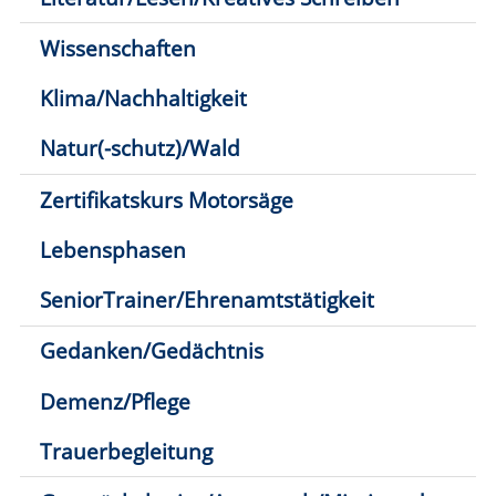
SeniorTrainer/Ehrenamtstätigkeit
Gedanken/Gedächtnis
Demenz/Pflege
Trauerbegleitung
Gesprächskreise/Austausch/Miteinander
Spieletreff
Digitaler
Zwilling/Patientenakte/Internetbetrug
Rentenversicherung
Vorsorge/Vollmachten/Vererben
vhs online