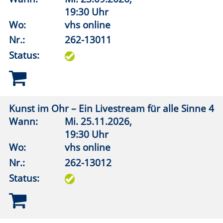
Der Wolf und die Deutschen: Konflikt oder
Koexistenz?
Wann:
Mo.
05.10.2026,
19:30 Uhr
Wo:
vhs online
Nr.:
262-14210
Status:
Zukunftswald Rüthen
Wann:
Die Pflanztermine im Herbst
lagen bei Druckabgabe noch
nicht vor. Aktuelle
Informationen: Website der VHS
Lippstadt
Wo:
Rüthen, Sonstiger Raum
Nr.:
262-14241
Status: