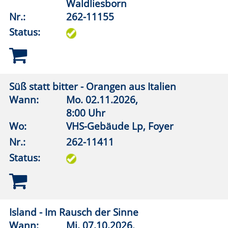
Wann:
Mo.
14.09.2026,
19:30 Uhr
Wo:
Warstein, Altes Rathaus Belecke
Nr.:
262-12204
Status:
Die Französische Kapelle in Soest – ein
Erinnerungsort europäischer Zeitgeschichte
Wann:
Mi.
11.11.2026,
19:00 Uhr
Wo:
Erwitte, Marx Wirtschaft
Nr.:
262-12207
Status:
Schätze des Bodens im Warsteiner Hügelland
(Führung)