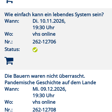
Natur nah dran
Mitgliederausstellung "Forum Kunst im
Turm"
Wann:
Fr.
04.09.2026,
19:00 Uhr
Wo:
Lippstadt, Kunst im Turm
Nr.:
262-13032
Status:
Französische Chansons, Pop, Rock 1950-2025:
Ein Überblick
Wann:
Fr.
18.09.2026,
16:30 Uhr
Wo:
VHS-Gebäude Lp, Raum E.01
Nr.:
262-13051
Status: