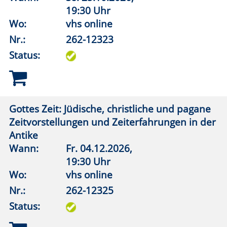
Wann:
Mi.
28.10.2026,
19:30 Uhr
Wo:
vhs online
Nr.:
262-12704
Status:
Wie einfach kann ein lebendes System sein?
Wann:
Di.
10.11.2026,
19:30 Uhr
Wo:
vhs online
Nr.:
262-12706
Status:
Die Bauern waren nicht überrascht.
Pandemische Geschichte auf dem Lande
Wann:
Mi.
09.12.2026,