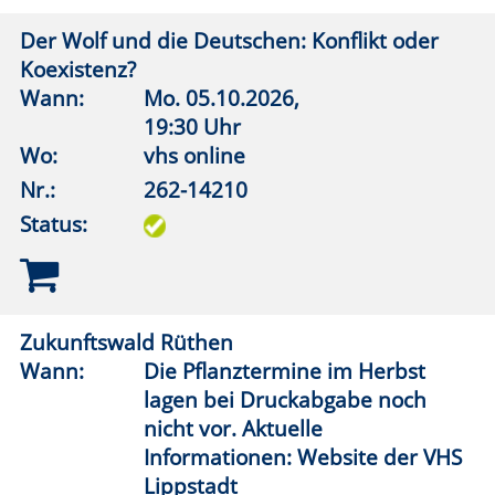
Zurück
Volkshochschule
LIPP
STADT
Lippstadt-Anröchte-Erwitte-Rüthen-Warstein
Barthstraße 2
| 59557 Lippstadt
02941 2895-0
vhs@lippstadt.de
Facebook
Instagram
Öffnungszeiten der Geschäftsstelle
Montag bis Freitag
08:30 – 12:30 Uhr
Montag bis Donnerstag
15:00 – 18:00 Uhr
Öffnungszeiten Beratung/Anmeldung Integration