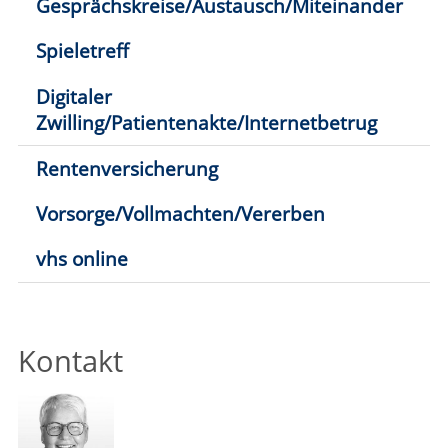
Kontakt
Yvonne Holzfuß
02941 2895-16
E-Mail schreiben
1
2
Klick hier: nur direkt buchbare
Kurse
anzeigen
Anmeldung möglich
fast ausgebucht
Anmeldung auf Warteliste
Bitte beachten Sie den Infotext