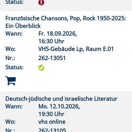
Die Kraft der Gedanken - Glaube nicht alles,
was du denkst
Wann:
Mo.
12.10.2026,
19:00 Uhr
Wo:
VHS-Gebäude Lp, Raum E.01
Nr.:
262-15013
Status:
Superhirn – Namen und Gesichter merken
Wann:
Do.
01.10.2026,
19:00 Uhr
Wo:
vhs online
Nr.:
262-15107
Status: