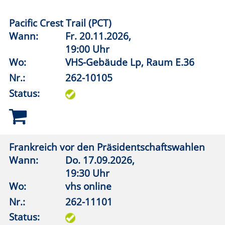
Vertrauen in Wissenschaft - zwischen
Expertise und Skepsis
Wann:
Di.
06.10.2026,
19:30 Uhr
Wo:
vhs online
Nr.:
262-11102
Status:
Veränderungsstress. Warum tun sich
Gesellschaften mit Veränderungen so
schwer?
Wann:
Mo.
02.11.2026,
19:30 Uhr
Wo:
vhs online
Nr.:
262-11104
Status: