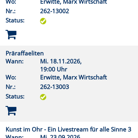
Literatur am Vormittag
Wann:
Mi.
07.10.2026,
10:00 Uhr
Wo:
Rüthen, Haus Buuck
Nr.:
262-13112
Status:
Kreatives Schreiben: Spielräume
Wann:
Sa.
26.09.2026,
10:00 Uhr
Wo:
Warstein, Liobaschule, Raum
3.1.04
Nr.:
262-13121
Status: