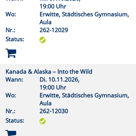
Wasser – Erz – Kalkstein
Wann:
Sa.
12.09.2026,
14:00 Uhr
Wo:
Warstein, Sonstiger Raum
Nr.:
262-12210
Status:
Historischer Judenfriedhof Anröchte
Wann:
Sa.
07.11.2026,
14:00 Uhr
Wo:
Anröchte, Jüdischer Friedhof
Nr.:
262-12212
Status:
Begräbnisplätze Horn-Millinghausen