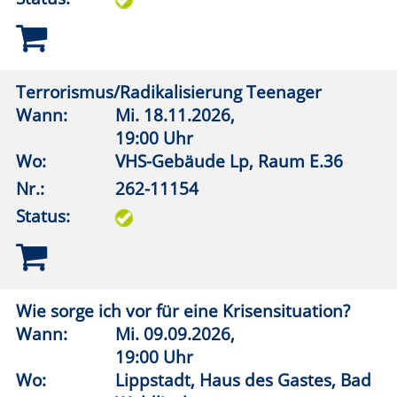
19:00 Uhr
Wo:
Erwitte, Städtisches Gymnasium,
Aula
Nr.:
262-12029
Status:
Kanada & Alaska – Into the Wild
Wann:
Di.
10.11.2026,
19:00 Uhr
Wo:
Erwitte, Städtisches Gymnasium,
Aula
Nr.:
262-12030
Status:
Biäelske Plattduitske Schaule (Plattdeutsche
Schule)