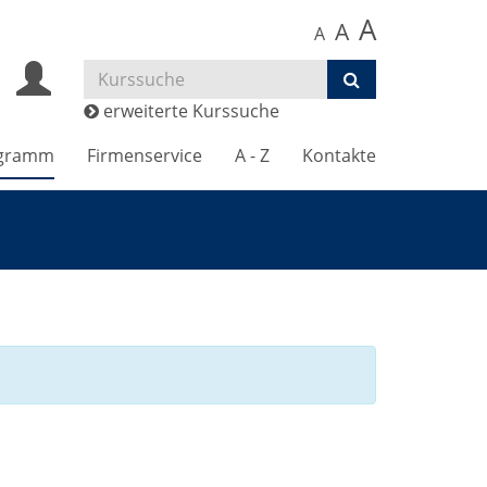
A
A
A
erweiterte Kurssuche
gramm
Firmenservice
A - Z
Kontakte