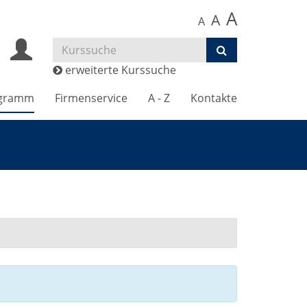
A
A
A
erweiterte Kurssuche
gramm
Firmenservice
A - Z
Kontakte