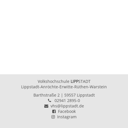
Wir
freuen
uns
darauf,
Sie
kennenzulernen!
Ihr
VHS
Team
Volkshochschule
LIPP
STADT
Lippstadt-Anröchte-Erwitte-Rüthen-Warstein
Barthstraße 2
| 59557 Lippstadt
02941 2895-0
vhs@lippstadt.de
Facebook
Instagram