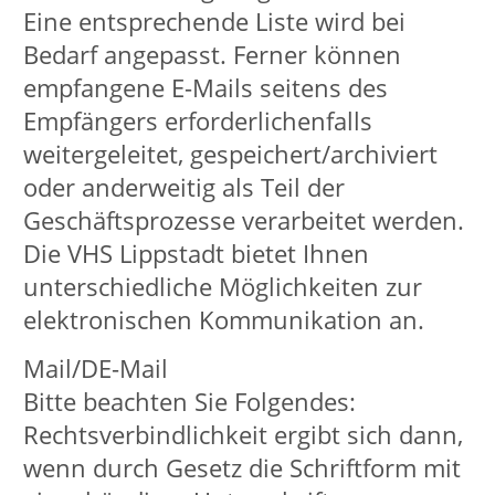
verschiedenen Social-Media-Kanälen
mit den dort aktiven Nutzenden, um
sie über Positionen und Leistungen zu
informieren, sowie Anregungen
aufnehmen zu können. Dazu
verarbeiten wir persönliche Daten aus
Kommentaren und persönlichen
Nachrichten. Sofern Daten gespeichert
werden, geschieht dies ausschließlich
zum Zweck der Kommunikation mit
den Nutzenden. Die Daten werden
gelöscht, sobald sie zur Erledigung des
Vorgangs nicht mehr benötigt werden.
Informationen zu den Social-Media-
Plattformen:
Facebook, -Seiten, -Gruppen
(Facebook Ireland Ltd., 4 Grand Canal
Square, Grand Canal Harbour, Dublin
2, Irland) auf Grundlage einer
Vereinbarung über gemeinsame
Verarbeitung personenbezogener