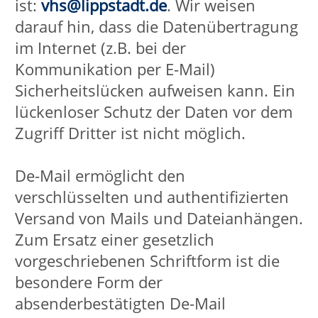
erhalten.
Instagram
(Instagram Inc., 1601 Willow Road,
Menlo Park, CA, 94025, USA)
Datenschutzerklärung/ Opt-Out:
http://instagram.com/about/legal/privacy/
Einsatz von Google-Maps
Wir setzen auf unserer Seite die
Komponente "Google Maps" der Firma
Google Inc., 1600 Amphitheatre
Parkway, Mountain View, CA 94043
USA, nachfolgend „Google", ein. Bei
jedem einzelnen Aufruf der
Komponente "Google Maps" wird von
Google ein Cookie gesetzt, um bei der
Anzeige der Seite, auf der die
Komponente "Google Maps" integriert
ist, Nutzereinstellungen und -daten zu
verarbeiten. Dieses Cookie wird im