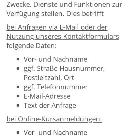
Anmeldeformulare und das Login als
Stammhörer oder Kursleitung in der
Session gespeichert. Session-Cookies
werden beim Schließen des Browsers
bzw. vom Webserver selbständig nach
Ablauf der Session gelöscht. Die Seite
verwendet keine persistenten Cookies.
Matomo (ehemals Piwik)
Diese Website benutzt den Open
Source Webanalysedienst Matomo.
Matomo verwendet so genannte
"Cookies". Das sind Textdateien, die
auf Ihrem Computer gespeichert
werden und die eine Analyse der
Benutzung der Website durch Sie
ermöglichen. Dazu werden die durch
den Cookie erzeugten Informationen
über die Benutzung dieser Website auf
unserem Server gespeichert. Die IP-