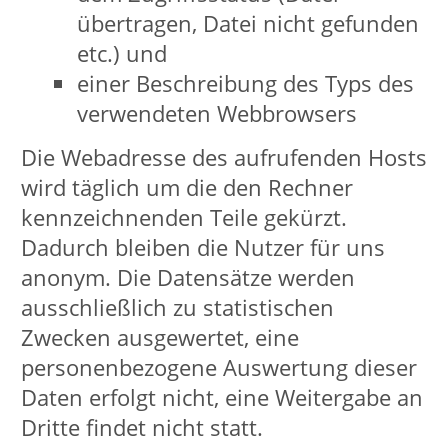
den sozialen Medien besuchen und
nutzen, werden dabei Daten der
Nutzer außerhalb des Raumes der
Europäischen Union verarbeitet.
Hierdurch können sich für die Nutzer
Risiken ergeben, weil so z.B. die
Durchsetzung der Rechte der Nutzer
erschwert werden könnte. Die VHS hat
auf diese Erhebung von Daten keinen
Einfluss. Die VHS behandelt Ihre Daten
mit höchster Sorgfalt, allerdings
übernimmt sie keine Haftung für das
Verhalten der Betreiber, sowie
möglichen Dritten.
Ferner werden die Daten der Nutzer im
Regelfall für Marktforschungs- und
Werbezwecke verarbeitet. So können
z.B. aus dem Nutzungsverhalten und
sich daraus ergebenden Interessen der
Nutzer Nutzungsprofile erstellt
werden. Die Nutzungsprofile können