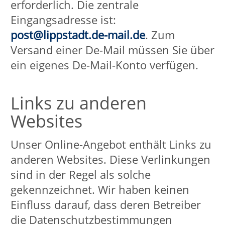
Regelfall nicht durch das Schließen des
Browsers gelöscht, sondern läuft nach
einer bestimmten Zeit ab, soweit es
nicht von Ihnen zuvor manuell
gelöscht wird. Wenn Sie mit dieser
Verarbeitung Ihrer Daten nicht
einverstanden sind, so besteht die
Möglichkeit, den Service von "Google
Maps" zu deaktivieren und auf diesem
Weg die Übertragung von Daten an
Google zu verhindern. Dazu müssen
Sie die Java-Script-Funktion in Ihrem
Browser deaktivieren. Wir weisen Sie
jedoch darauf hin, dass Sie in diesem
Fall die "Google Maps" nicht oder nur
eingeschränkt nutzen können. Die
Nutzung von "Google Maps" und der
über "Google Maps" erlangten
Informationen erfolgt gemäß
den Google-
Nutzungsbedingungen:
http://www.google.de/intl/de/polic