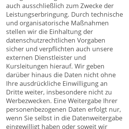
gekennzeichnet. Wir haben keinen
Einfluss darauf, dass deren Betreiber
die Datenschutzbestimmungen
einhalten. Wir empfehlen daher, dass
Sie sich auch bei anderen Websites
über die jeweiligen
Datenschutzerklärungen informieren.
Anmeldung zu
Veranstaltungen
Für eine Anmeldung zu einer von uns
organisierten Veranstaltung ist das
Erheben, Speichern und Verarbeiten
Ihrer persönlichen Daten
unumgänglich. Dies geschieht
ausschließlich zum Zweck der
Organisation, Durchführung und
Abrechnung der Veranstaltung. Die in
diesem Zusammenhang erhobenen