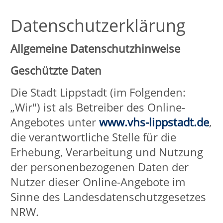
Die Stadt Lippstadt (im Folgenden:
„Wir") ist als Betreiber des Online-
Angebotes unter
www.vhs-lippstadt.de
,
die verantwortliche Stelle für die
Erhebung, Verarbeitung und Nutzung
der personenbezogenen Daten der
Nutzer dieser Online-Angebote im
Sinne des Landesdatenschutzgesetzes
NRW.
Wir nehmen den Schutz Ihrer
Privatsphäre und Ihrer privaten Daten
sehr ernst. Wir erheben, verarbeiten
und nutzen Ihre personenbezogenen
Daten in Übereinstimmung mit dem
Inhalt dieser Datenschutzerklärung
sowie den anwendbaren deutschen
Datenschutzgesetzen, insbesondere
dem Datenschutzgesetz NRW (DSG
NRW), dem Telemediengesetz (TMG)
und der Datenschutz-
Grundverordnung (DSGVO). Mit dieser