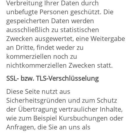
Adresse oder Ihre Postanschrift.
Informationen, die nicht mit Ihrer
Identität in Verbindung gebracht
werden können (wie zum Beispiel
Anzahl der Nutzer des Online-
Angebotes), zählen dagegen nicht als
personenbezogenen Informationen.
Personenbezogene Daten werden nur
dann erhoben und gespeichert, wenn
Sie uns ausdrücklich und wissentlich
solche Informationen für bestimmte
Zwecke, Dienste und Funktionen zur
Verfügung stellen. Dies betrifft
bei Anfragen via E-Mail oder der
Nutzung unseres Kontaktformulars
folgende Daten:
Vor- und Nachname
ggf. Straße Hausnummer,
Postleitzahl, Ort