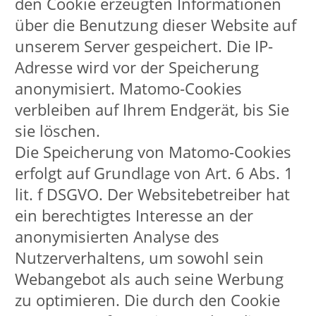
verwendeten Webbrowsers
Die Webadresse des aufrufenden Hosts
wird täglich um die den Rechner
kennzeichnenden Teile gekürzt.
Dadurch bleiben die Nutzer für uns
anonym. Die Datensätze werden
ausschließlich zu statistischen
Zwecken ausgewertet, eine
personenbezogene Auswertung dieser
Daten erfolgt nicht, eine Weitergabe an
Dritte findet nicht statt.
E-Mail-Nutzung und
Speicherung
Wir möchten Sie darauf aufmerksam
machen, dass an die VHS Lippstadt
gesandte E-Mails im Rahmen der
Risikominderung automatisiert auf
Schadware und unerwünschte