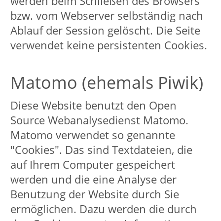
personenbezogener Nutzungsdaten
findet dort über das in dieser Erklärung
dargestellte Maß hinaus nicht statt.
Sofern auf das Internetangebot der
VHS Lippstadt zugegriffen wird, wird
kurzzeitig auf dem Webserver ein
Protokolldatensatz gespeichert. Dieser
Datensatz besteht aus:
der Webadresse des abrufenden
Rechners
der Seite, von dem aus die Datei
angefordert wurde
dem Namen der angeforderten
Datei
dem Datum der angeforderten
Datei
der übertragenen Datenmenge
dem Zugriffsstatus (Datei
übertragen, Datei nicht gefunden
etc.) und
einer Beschreibung des Typs des