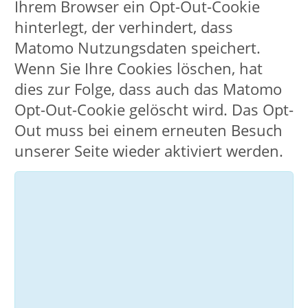
eigenhändiger Unterschrift
vorgeschrieben ist. Die geforderte
Unterschrift kann elektronisch auf
verschiedenen Wegen ersetzt werden.
Die bei der Stadt Lippstadt eingehende
elektronische Form entwickelt dabei
die gleiche Rechtswirkung wie die
unterschriebene Papierform. Einfache
Anliegen, Hinweise, sowie
Terminanfragen, also alle
Angelegenheiten, bei denen keine
eigenhändige Unterschrift benötigt
wird und die nicht vertraulich sind,
können Sie einfach per E-Mail an uns
schicken. Die zentrale Eingangsadresse
ist:
vhs@lippstadt.de
. Wir weisen
darauf hin, dass die Datenübertragung
im Internet (z.B. bei der
Kommunikation per E-Mail)
Sicherheitslücken aufweisen kann. Ein
lückenloser Schutz der Daten vor dem