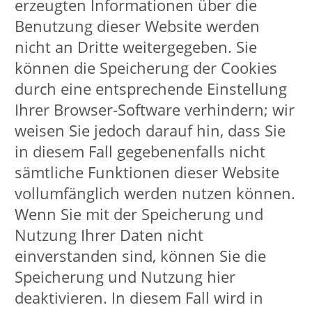
Werbung untersucht werden, bevor
eine Zustellung an bzw.
Benachrichtigung des E-Mail-
Empfängers erfolgt. Anhänge werden
ebenfalls untersucht und können
situationsbedingt abgewiesen werden.
Eine entsprechende Liste wird bei
Bedarf angepasst. Ferner können
empfangene E-Mails seitens des
Empfängers erforderlichenfalls
weitergeleitet, gespeichert/archiviert
oder anderweitig als Teil der
Geschäftsprozesse verarbeitet werden.
Die VHS Lippstadt bietet Ihnen
unterschiedliche Möglichkeiten zur
elektronischen Kommunikation an.
Mail/DE-Mail
Bitte beachten Sie Folgendes:
Rechtsverbindlichkeit ergibt sich dann,
wenn durch Gesetz die Schriftform mit