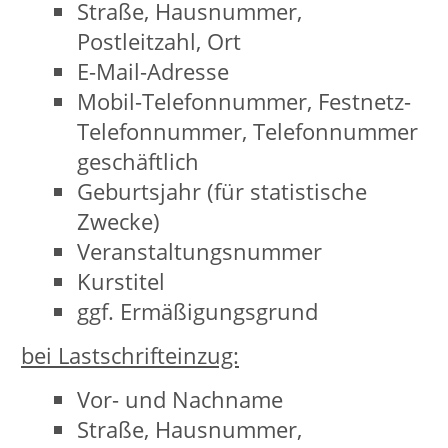
Adresse wird vor der Speicherung
anonymisiert. Matomo-Cookies
verbleiben auf Ihrem Endgerät, bis Sie
sie löschen.
Die Speicherung von Matomo-Cookies
erfolgt auf Grundlage von Art. 6 Abs. 1
lit. f DSGVO. Der Websitebetreiber hat
ein berechtigtes Interesse an der
anonymisierten Analyse des
Nutzerverhaltens, um sowohl sein
Webangebot als auch seine Werbung
zu optimieren. Die durch den Cookie
erzeugten Informationen über die
Benutzung dieser Website werden
nicht an Dritte weitergegeben. Sie
können die Speicherung der Cookies
durch eine entsprechende Einstellung
Ihrer Browser-Software verhindern; wir
weisen Sie jedoch darauf hin, dass Sie
in diesem Fall gegebenenfalls nicht
sämtliche Funktionen dieser Website