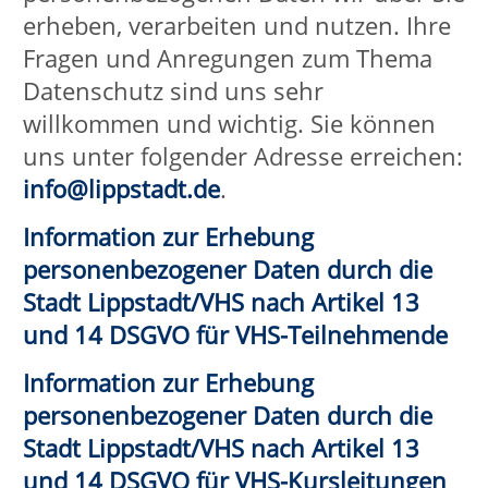
vorgeschriebene
Datenschutzbeauftragte
Datenschutzbeauftragter Kreis Soest:
Kontakt:
Kreishaus
Hoher Weg 1-3
59494 Soest
Telefon: 02921 30-2510 und 02921 30-
2511
Telefax: 02921 30-2988
E-Mail:
datenschutzbeauftragter@kreis-
soest.de
Homepage:
https://www.kreis-soest.de
Landesbeauftragter für Datenschutz
und Informationsfreiheit Nordrhein-
Westfalen:
Kontakt:
Kavalleriestraße 2-4
40213 Düsseldorf