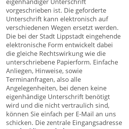
Daten
Datenschutzerklärung:
www.facebook.com/about/privacy/
speziell für Seiten:
www.facebook.com/legal/terms/information_about_page_in
Opt-Out:
www.facebook.com/settings
und
www.youronlinechoices.com
Wichtig: Facebook stellt
Seitenbetreibern über den Bereich
„Insights“ aggregierte, anonymisierte
Daten über die Nutzung der Seite zur
Verfügung. Wir haben als
Seitenbetreiber keine Möglichkeit und
auch nicht die Absicht, Einblick in
einzelne personenbezogen Daten zu