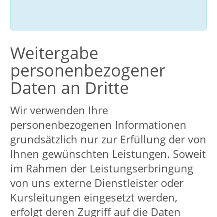
Zugriff Dritter ist nicht möglich.
De-Mail ermöglicht den
verschlüsselten und authentifizierten
Versand von Mails und Dateianhängen.
Zum Ersatz einer gesetzlich
vorgeschriebenen Schriftform ist die
besondere Form der
absenderbestätigten De-Mail
erforderlich. Die zentrale
Eingangsadresse ist:
post@lippstadt.de-mail.de
. Zum
Versand einer De-Mail müssen Sie über
ein eigenes De-Mail-Konto verfügen.
Links zu anderen
Websites
Unser Online-Angebot enthält Links zu
anderen Websites. Diese Verlinkungen
sind in der Regel als solche