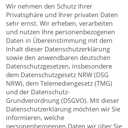
Datenschutzerklärung möchten wir Sie
informieren, welche
personenbezogenen Daten wir über Sie
erheben, verarbeiten und nutzen. Ihre
Fragen und Anregungen zum Thema
Datenschutz sind uns sehr
willkommen und wichtig. Sie können
uns unter folgender Adresse erreichen:
info@lippstadt.de
.
Information zur Erhebung
personenbezogener Daten durch die
Stadt Lippstadt/VHS nach Artikel 13
und 14 DSGVO für VHS-Teilnehmende
Information zur Erhebung
personenbezogener Daten durch die
Stadt Lippstadt/VHS nach Artikel 13
und 14 DSGVO für VHS-Kursleitungen
Gesetzlich