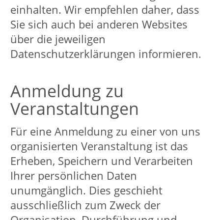
sowie der
zusätzlichen Geschäftsbedingungen für
„Google
Maps":
https://www.google.com/intl/de_de/help/terms_ma
Wir haben keinen Einfluss auf die
erhobenen Daten und
Datenverarbeitungsvorgänge. Uns
sind auch nicht der Umfang der
Datenerhebung, die Zwecke sowie die
Speicherfristen bekannt.
VHS-Login-Daten für
Kursleiter-Login
Den VHS-Kursleitungen wird die
Möglichkeit eines Kursleiter-Logins
geboten. Bei der erstmaligen
Registrierung werden nachfolgende
Daten erhoben: