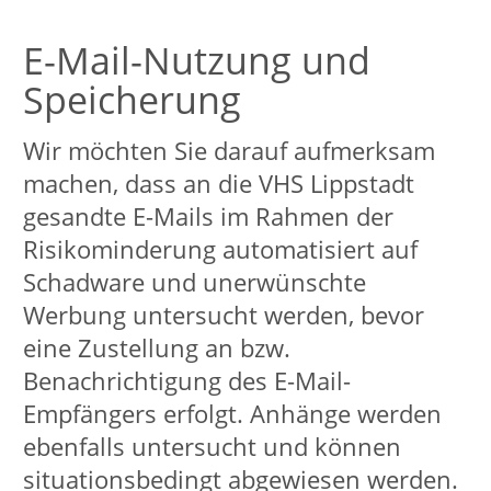
wiederum verwendet werden, um z.B.
Werbeanzeigen innerhalb und
außerhalb der Plattformen zu schalten,
die mutmaßlich den Interessen der
Nutzer entsprechen. Zu diesen
Zwecken werden im Regelfall Cookies
auf den Rechnern der Nutzer
gespeichert, in denen das
Nutzungsverhalten und die Interessen
der Nutzer gespeichert werden. Ferner
können in den Nutzungsprofilen auch
Daten unabhängig der von den
Nutzern verwendeten Geräte
gespeichert werden (insbesondere
wenn die Nutzer Mitglieder der
jeweiligen Plattformen sind und bei
diesen eingeloggt sind). Auch auf diese
Verarbeitungen hat die VHS keinen
Einfluss.
Wir kommunizieren im Rahmen aller
unserer Präsenzen auf den