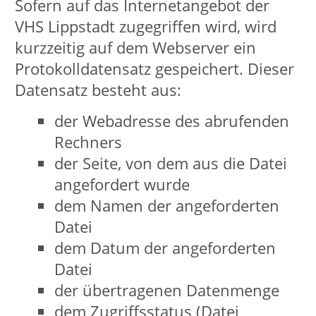
werden. Die Einverständniserklärung
kann jederzeit schriftlich widerrufen
werden an VHS Lippstadt, Barthstraße
2, 59557 Lippstadt oder
vhs@lippstadt.de
.
Social Media - Allgemein
Allgemein
Wir unterhalten Onlinepräsenzen
innerhalb sozialer Netzwerke und
Plattformen, um mit den dort aktiven
Interessenten und Nutzern zu
kommunizieren und sie dort über
unsere Leistungen informieren zu
können. Hier eine Übersicht über alle
sozialen Netzwerke, in denen die VHS
vertreten ist bzw. in Zukunft vertreten
sein wird: Facebook, Instagram
Sobald Sie unsere Onlinepräsenzen in