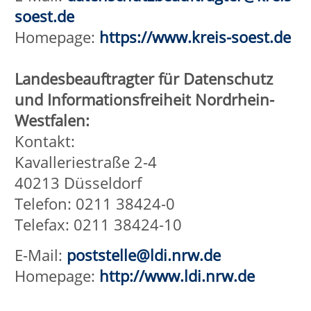
besuchen (Referrer URL)
Webseite, die Sie besuchen
Datum und Uhrzeit Ihres Zugriffs
Ihre Internet Protokoll (IP)-
Adresse
Diese Daten werden getrennt von
Ihren eventuell angegebenen
personenbezogenen Daten 90 Tage
gespeichert und lassen so keine
Rückschlüsse auf eine bestimmte
Person zu. Die Daten sind durch
technische und organisatorische
Maßnahmen gegen Verlust,
Zerstörung, Zugriff, Veränderung oder
Verbreitung Ihrer Daten durch
unbefugte Personen geschützt. Die
gespeicherten Daten werden
ausschließlich zu statistischen
Zwecken ausgewertet, eine Weitergabe
an Dritte, findet weder zu