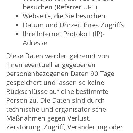
mittels Online-Formular der Antrag
zusammen mit Ihren persönlichen
Daten über eine gesi­cherte Verbindung
verschlüsselt übermittelt wird. Dabei
unterliegen Ihre Daten behördenintern
dem Datenschutz und sind
zweckgebunden. Sie werden ge­löscht,
wenn sie nicht mehr zur Erledigung der
angefragten oder beantragten Aufgabe
benötigt werden. Es erfolgt keine
Weitergabe an Dritte.
Umgang mit personenbezogenen
Daten und Kontaktmöglichkeiten
Die Nutzung unserer Seite ist ohne
eine Angabe von personenbezogenen
Daten möglich. Personenbezogene
Daten sind Einzelangaben über Ihre
persönlichen oder sachlichen
Verhältnisse. Hierunter fallen alle
Informationen zu Ihrer Identität wie
beispielsweise Ihr Name, Ihre E-Mail-