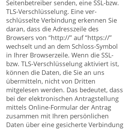
ggf. Telefonnummer
E-Mail-Adresse
Text der Anfrage
bei Online-Kursanmeldungen:
Vor- und Nachname
Straße, Hausnummer,
Postleitzahl, Ort
E-Mail-Adresse
Mobil-Telefonnummer, Festnetz-
Telefonnummer, Telefonnummer
geschäftlich
Geburtsjahr (für statistische
Zwecke)
Veranstaltungsnummer
Kurstitel
ggf. Ermäßigungsgrund
bei Lastschrifteinzug:
Vor- und Nachname
Straße, Hausnummer,