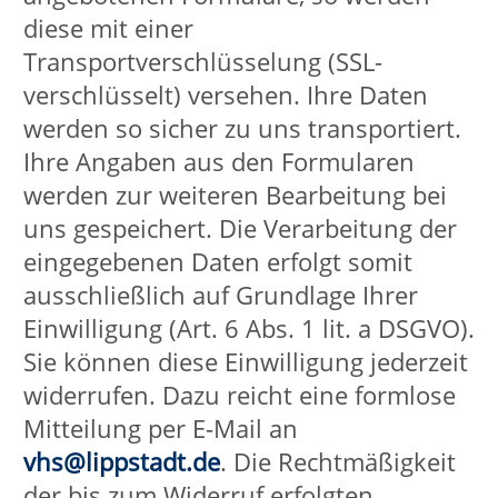
Weitergabe
personenbezogener
Daten an Dritte
Wir verwenden Ihre
personenbezogenen Informationen
grundsätzlich nur zur Erfüllung der von
Ihnen gewünschten Leistungen. Soweit
im Rahmen der Leistungserbringung
von uns externe Dienstleister oder
Kursleitungen eingesetzt werden,
erfolgt deren Zugriff auf die Daten
auch ausschließlich zum Zwecke der
Leistungserbringung. Durch technische
und organisatorische Maßnahmen
stellen wir die Einhaltung der
datenschutzrechtlichen Vorgaben
sicher und verpflichten auch unsere