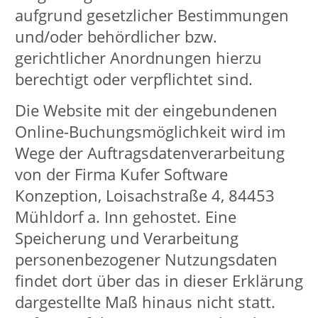
Daten werden nur an Dritte
weitergegeben, die direkt in den
Veranstaltungsablauf involviert sind
und wenn der organisatorische Ablauf
dies erforderlich macht.
Bei einer Anmeldung zu einer von uns
organisierten Veranstaltung erklärt
der/die Anmeldende sein/ihr
Einverständnis, dass die hier von
ihm/ihr gemachten Angaben zu
seiner/ihrer Person im Rahmen der
Abwicklung der o.g. Veranstaltung
erfasst, gespeichert, verarbeitet und
den o.g. Erfordernissen entsprechend
an Dritte, weitergegeben werden
dürfen. Der/die Anmeldende erklärt
sich außerdem damit einverstanden,
dass im Zuge der Veranstaltung
eventuell Foto- oder Filmaufnahmen
zur medialen Verwendung (Presse,
Facebook, Instagram) vorgenommen