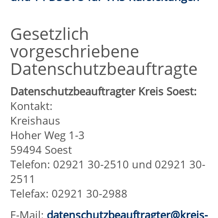
Telefon: 0211 38424-0
Telefax: 0211 38424-10
E-Mail:
poststelle@ldi.nrw.de
Homepage:
http://www.ldi.nrw.de
Technische Aspekte
(Serverlogfiles und
Verschlüsselung)
Serverlogfiles
Aus technischen Gründen werden u.a.
folgende Daten, die Ihr
Internet Browser an uns bzw. an
unseren Webspace-Provider
übermittelt, erfasst (sogenannte
Serverlogfiles):
Browsertyp und -version
verwendetes Betriebssystem
Webseite, von der aus Sie uns