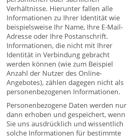
uns gespeichert. Die Verarbeitung der
eingegebenen Daten erfolgt somit
ausschließlich auf Grundlage Ihrer
Einwilligung (Art. 6 Abs. 1 lit. a DSGVO).
Sie können diese Einwilligung jederzeit
widerrufen. Dazu reicht eine formlose
Mitteilung per E-Mail an
vhs@lippstadt.de
. Die Rechtmäßigkeit
der bis zum Widerruf erfolgten
Datenverarbeitungsvorgänge bleibt
vom Widerruf unberührt.
Cookies
Die Website arbeitet mit Session-
Cookies, um Kontextinformationen zu
einem Besucher über mehrere
Seitenaufrufe erhalten zu können. So
werden zum Beispiel Suchparameter,
der Warenkorb, die Eingaben in die