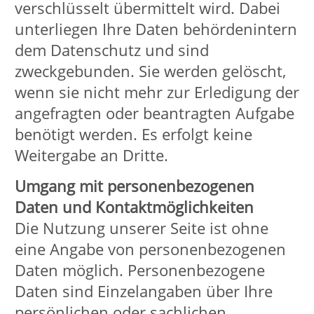
Postleitzahl, Ort
E-Mail des Kontoinhabers
Bank
IBAN-Nummer
bei abweichendem Kontoinhaber:
Vor- und Nachname/Firma
Straße, Hausnummer,
Postleitzahl, Ort
E-Mail des Kontoinhabers
Bank
IBAN-Nummer
Formulareinbindung
Benutzen Sie die auf unseren Seiten
angebotenen Formulare, so werden
diese mit einer
Transportverschlüsselung (SSL-
verschlüsselt) versehen. Ihre Daten
werden so sicher zu uns transportiert.
Ihre Angaben aus den Formularen
werden zur weiteren Bearbeitung bei