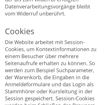
externen Dienstleister und
Kursleitungen hierauf. Wir geben
darüber hinaus die Daten nicht ohne
Ihre ausdrückliche Einwilligung an
Dritte weiter, insbesondere nicht zu
Werbezwecken. Eine Weitergabe Ihrer
personenbezogenen Daten erfolgt nur,
wenn Sie selbst in die Datenweitergabe
eingewilligt haben oder soweit wir
aufgrund gesetzlicher Bestimmungen
und/oder behördlicher bzw.
gerichtlicher Anordnungen hierzu
berechtigt oder verpflichtet sind.
Die Website mit der eingebundenen
Online-Buchungsmöglichkeit wird im
Wege der Auftragsdatenverarbeitung
von der Firma Kufer Software
Konzeption, Loisachstraße 4, 84453
Mühldorf a. Inn gehostet. Eine
Speicherung und Verarbeitung