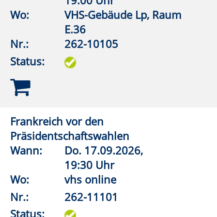
Nr.:
262-11102
Status:
Veränderungsstress. Warum tun sich
Gesellschaften mit Veränderungen so
schwer?
Wann:
Mo.
02.11.2026,
19:30 Uhr
Wo:
vhs online
Nr.:
262-11104
Status:
Trump und die MAGA-Bewegung
Wann:
So.
08.11.2026,
19:30 Uhr
Wo:
vhs online