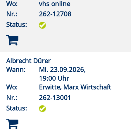
Informationen: Website der
VHS Lippstadt
Wo:
Rüthen, Sonstiger Raum
Nr.:
262-14241
Status:
Motorsägenkurs – Sicherheit bei der
Waldarbeit
Wann:
Fr.
16.10.2026,
9:00 Uhr
Wo:
Warstein, Liobaschule,
Raum 4.1.16
Nr.:
262-14251
Status:
Neuer Lebensabschnitt – und jetzt?