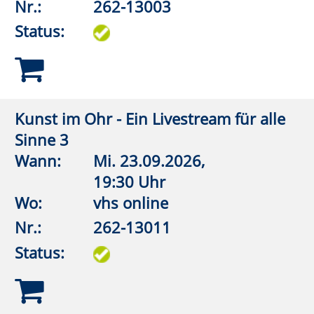
Superhirn – Namen und Gesichter
merken
Wann:
Do.
01.10.2026,
19:00 Uhr
Wo:
vhs online
Nr.:
262-15107
Status:
Kopfrechnen, schneller als mit dem
Taschenrechner
Wann:
Do.
08.10.2026,
19:00 Uhr
Wo:
vhs online
Nr.:
262-15108
Status: