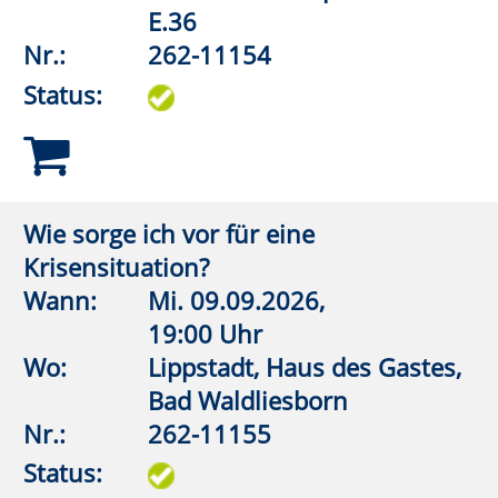
Nr.:
262-12204
Status:
Die Französische Kapelle in Soest – ein
Erinnerungsort europäischer
Zeitgeschichte
Wann:
Mi.
11.11.2026,
19:00 Uhr
Wo:
Erwitte, Marx Wirtschaft
Nr.:
262-12207
Status:
Schätze des Bodens im Warsteiner
Hügelland (Führung)
Wasser – Erz – Kalkstein
Wann:
Sa.
12.09.2026,