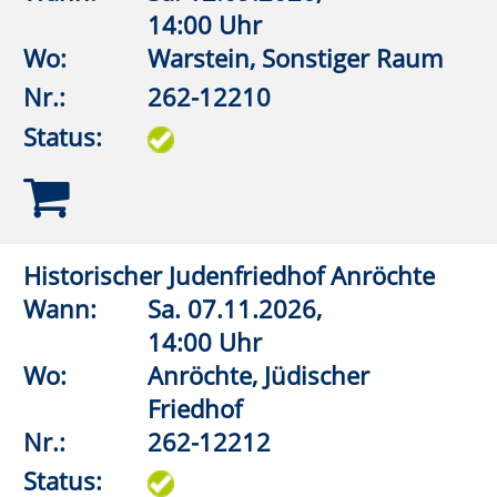
19:30 Uhr
Wo:
vhs online
Nr.:
262-12610
Status:
Konrad Adenauer. Kanzler nach der
Katastrophe
Wann:
Di.
24.11.2026,
19:30 Uhr
Wo:
vhs online
Nr.:
262-12611
Status:
Gemeinsames und Kurioses unter den
Sprachen Europas