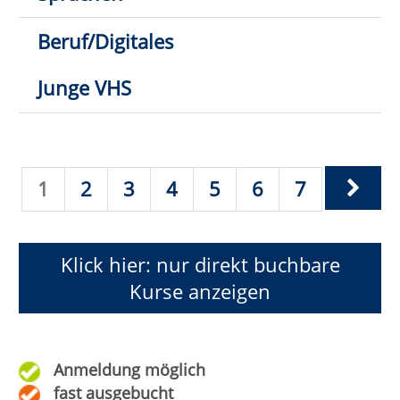
Anmeldung möglich
fast ausgebucht
Anmeldung auf Warteliste
Bitte beachten Sie den Infotext
234. IK, 5. Modul
Wann:
Do.
02.07.2026,
8:45 Uhr
Wo:
Warstein, Zentrum für
Integration und Sport
Nr.:
261-612345
Status:
Pacific Crest Trail (PCT)
Wann:
Fr.
20.11.2026,
19:00 Uhr
Wo:
VHS-Gebäude Lp, Raum
E.36