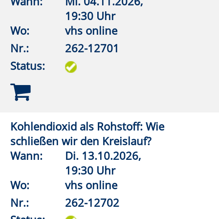
Nr.:
262-13051
Status:
Deutsch-jüdische und israelische
Literatur
Wann:
Mo.
12.10.2026,
19:30 Uhr
Wo:
vhs online
Nr.:
262-13105
Status:
Lippstädter Lesesalon
Lesen und besprechen
Wann:
Mo.
07.09.2026,
18:15 Uhr
Wo:
VHS-Gebäude Lp, Raum