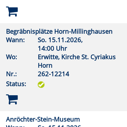
Wann:
Mi.
04.11.2026,
19:30 Uhr
Wo:
vhs online
Nr.:
262-12701
Status:
Kohlendioxid als Rohstoff: Wie
schließen wir den Kreislauf?
Wann:
Di.
13.10.2026,
19:30 Uhr
Wo:
vhs online
Nr.:
262-12702
Status:
Künstliche Intelligenz und Bildung -
Lernen mit und lernen trotz KI