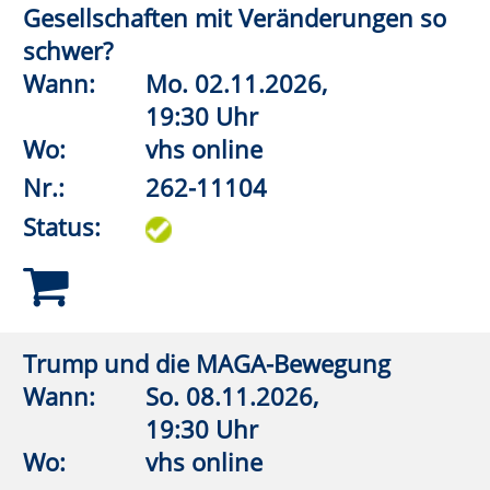
Nr.:
262-11152
Status:
Terrorismus/Radikalisierung Teenager
Wann:
Mi.
18.11.2026,
19:00 Uhr
Wo:
VHS-Gebäude Lp, Raum
E.36
Nr.:
262-11154
Status:
Wie sorge ich vor für eine
Krisensituation?
Wann:
Mi.
09.09.2026,
19:00 Uhr
Wo:
Lippstadt, Haus des Gastes,