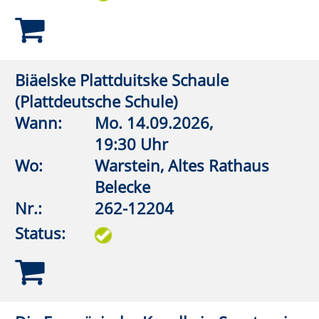
19:30 Uhr
Wo:
vhs online
Nr.:
262-12301
Status:
STONEHENGE. Uralte Geheimnisse,
neue Entdeckungen
Wann:
Mi.
30.09.2026,
19:30 Uhr
Wo:
vhs online
Nr.:
262-12321
Status:
Versunkene Welten: Ruinenstädte in
der Antike von Troja bis Pompeji
Wann:
So.
25.10.2026,