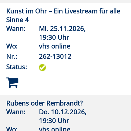
5 Wege zu einem perfekten Gedächtnis
Wann:
Sa.
31.10.2026,
9:00 Uhr
Wo:
vhs online
Nr.:
262-15109
Status:
1
2
3
4
5
6
7
Anmeldung möglich
fast ausgebucht
Anmeldung auf Warteliste
Bitte beachten Sie den Infotext
Zurück