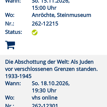
Wann:
Mi.
28.10.2026,
19:30 Uhr
Wo:
vhs online
Nr.:
262-12704
Status:
Wie einfach kann ein lebendes System
sein?
Wann:
Di.
10.11.2026,
19:30 Uhr
Wo:
vhs online
Nr.:
262-12706
Status:
Die Bauern waren nicht überrascht.
Pandemische Geschichte auf dem