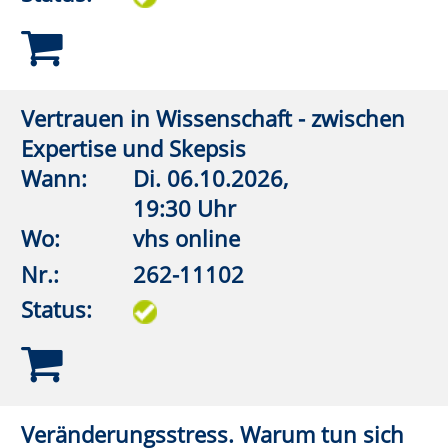
Nr.:
262-11106
Status:
Not am Mann. Die Erfindung toxischer
Männlichkeit
Wann:
So.
29.11.2026,
19:30 Uhr
Wo:
vhs online
Nr.:
262-11108
Status:
Legitimation militärischer Gewalt
Wann:
Mi.
26.08.2026,
19:00 Uhr
Wo:
Lippstadt, Haus des Gastes,
Bad Waldliesborn