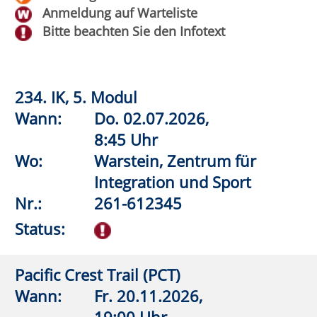
Nr.:
262-10105
Status:
Frankreich vor den
Präsidentschaftswahlen
Wann:
Do.
17.09.2026,
19:30 Uhr
Wo:
vhs online
Nr.:
262-11101
Status:
Vertrauen in Wissenschaft - zwischen
Expertise und Skepsis
Wann:
Di.
06.10.2026,
19:30 Uhr
Wo:
vhs online