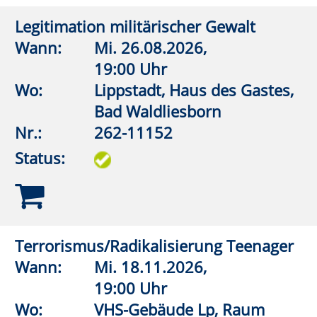
Nr.:
262-12029
Status:
Kanada & Alaska – Into the Wild
Wann:
Di.
10.11.2026,
19:00 Uhr
Wo:
Erwitte, Städtisches
Gymnasium, Aula
Nr.:
262-12030
Status:
Biäelske Plattduitske Schaule
(Plattdeutsche Schule)
Wann:
Mo.
14.09.2026,
19:30 Uhr
Wo:
Warstein, Altes Rathaus
Belecke