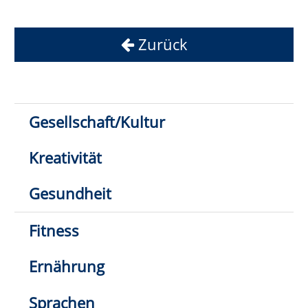
Kreativität
Gesundheit
Fitness
Ernährung
Sprachen
Beruf/Digitales
Junge VHS
1
2
3
4
5
6
7
Klick hier: nur direkt buchbare
Kurse anzeigen