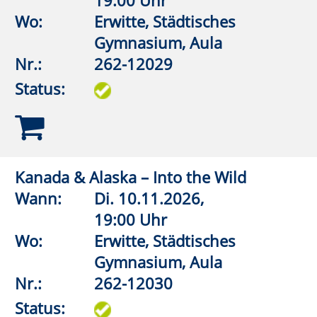
Wo:
Erwitte, Kirche St. Cyriakus
Horn
Nr.:
262-12214
Status:
Anröchter-Stein-Museum
Wann:
So.
15.11.2026,
15:00 Uhr
Wo:
Anröchte, Steinmuseum
Nr.:
262-12215
Status:
Die Abschottung der Welt: Als Juden
vor verschlossenen Grenzen standen.
1933-1945
Wann:
So.
18.10.2026,