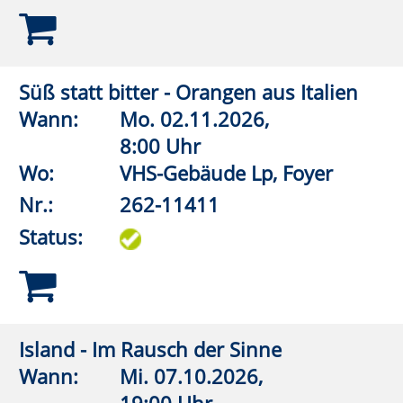
14:00 Uhr
Wo:
Warstein, Sonstiger Raum
Nr.:
262-12210
Status:
Historischer Judenfriedhof Anröchte
Wann:
Sa.
07.11.2026,
14:00 Uhr
Wo:
Anröchte, Jüdischer
Friedhof
Nr.:
262-12212
Status:
Begräbnisplätze Horn-Millinghausen
Wann:
So.
15.11.2026,
14:00 Uhr