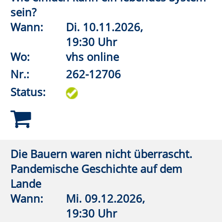
Raum 3.1.04
Nr.:
262-13121
Status:
Der Wolf und die Deutschen: Konflikt
oder Koexistenz?
Wann:
Mo.
05.10.2026,
19:30 Uhr
Wo:
vhs online
Nr.:
262-14210
Status:
Zukunftswald Rüthen
Wann:
Die Pflanztermine im Herbst
lagen bei Druckabgabe noch
nicht vor. Aktuelle