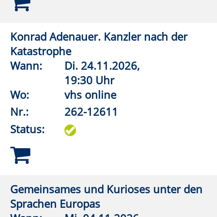
Nr.:
262-13013
Status:
Natur nah dran
Mitgliederausstellung "Forum Kunst im
Turm"
Wann:
Fr.
04.09.2026,
19:00 Uhr
Wo:
Lippstadt, Kunst im Turm
Nr.:
262-13032
Status:
Französische Chansons, Pop, Rock
1950-2025: Ein Überblick
Wann:
Fr.
18.09.2026,
16:30 Uhr
Wo:
VHS-Gebäude Lp, Raum
E.01