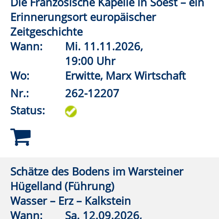
19:30 Uhr
Wo:
vhs online
Nr.:
262-12323
Status:
Gottes Zeit: Jüdische, christliche und
pagane Zeitvorstellungen und
Zeiterfahrungen in der Antike
Wann:
Fr.
04.12.2026,
19:30 Uhr
Wo:
vhs online
Nr.:
262-12325
Status:
Franz Kafka und Prag
Wann:
Do.
19.11.2026,