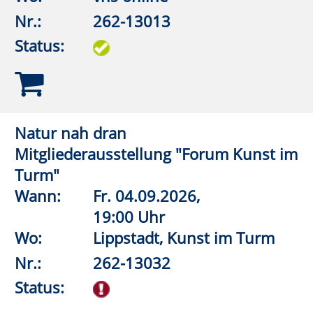
Volkshochschule
LIPP
STADT
Lippstadt-Anröchte-Erwitte-Rüthen-
Warstein
Barthstraße 2
| 59557 Lippstadt
02941 2895-0
vhs@lippstadt.de
Facebook
Instagram
Öffnungszeiten der Geschäftsstelle
Montag bis Freitag
08:30 – 12:30 Uhr
Montag bis
15:00 – 18:00 Uhr
Donnerstag
Öffnungszeiten Beratung/Anmeldung
Integration