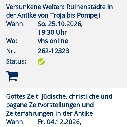
19:00 Uhr
Wo:
Erwitte, Marx Wirtschaft
Nr.:
262-13002
Status:
Präraffaeliten
Wann:
Mi.
18.11.2026,
19:00 Uhr
Wo:
Erwitte, Marx Wirtschaft
Nr.:
262-13003
Status:
Kunst im Ohr - Ein Livestream für alle
Sinne 3
Wann:
Mi.
23.09.2026,
19:30 Uhr