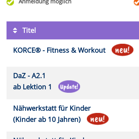
16:0
(Kinder ab 10 Jahren)
Nähwerkstatt für Kinder
Fr.
25
16:0
(Kinder ab 10 Jahren)
Anmeldung möglich
fast ausgebucht
Volkshochschule
LIPP
STADT
Öffnun
Lippstadt-Anröchte-Erwitte-Rüthen-Warstein
Montag
Barthstraße 2
| 59557 Lippstadt
Monta