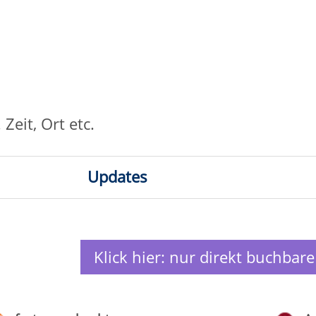
tes
k hier: nur direkt buchbare
Kurse anzeigen
Anmeldung auf Warteliste
atum
Ort
4.11.2026,
Lippstadt, Sporthalle des Lippe-
26
5 Uhr
Berufskolleg
0.09.2026,
VHS-Gebäude Lp, Raum E.09
26
0 Uhr
.09.2026,
Erwitte, Böllhoffhaus, Raum 3
26