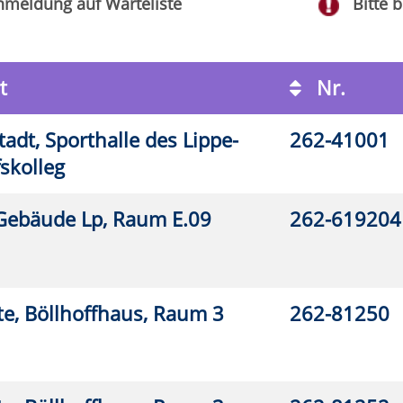
2-81252
Bitte beachten Sie den Infotext
Zurück
Kontakt
|
Kontaktformular
Allgemeine Hinweise
|
Datenschutz