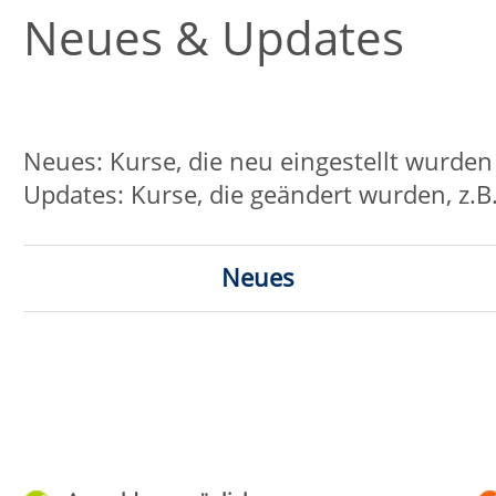
Neues
Upda
Klic
Anmeldung möglich
fast ausgebucht
Titel
D
Mi.
0
KORCE® - Fitness & Workout
19:4
DaZ - A2.1
Do.
1
17:0
ab Lektion 1
Nähwerkstatt für Kinder
Di.
15