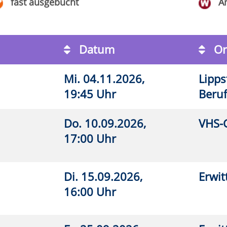
0 Uhr
.09.2026,
Erwitte, Böllhoffhaus, Raum 3
26
0 Uhr
Anmeldung auf Warteliste
gszeiten der Geschäftsstelle
 bis Freitag
08:30 – 12:30 Uhr
g bis Donnerstag
15:00 – 18:00 Uhr