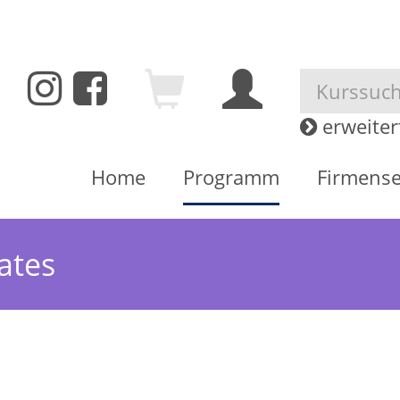
A
A
A
erweiterte Kurssuche
Firmenservice
A - Z
Kontakte
Zurück