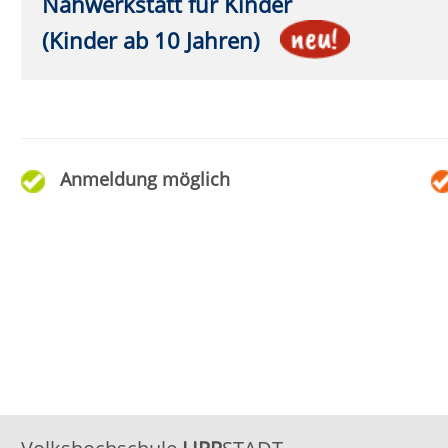
02941 2895-0
vhs@lippstadt.de
Öffnu
Facebook
Instagram
Monta
Monta
© 2026 Kubus Software GmbH
Diese Webseite verwendet Cookies, um die Bedienfreundlichkei