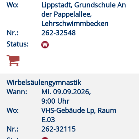
Yoga-Flow-Mix
Wann:
Do.
10.09.2026,
9:00 Uhr
Wo:
VHS-Gebäude Lp, Raum
D.09
Nr.:
262-33538
Status:
Bewegter Morgen
Wann:
Do.
10.09.2026,
9:30 Uhr
Wo:
Rüthen, Schützenhalle
Drewer
Nr.:
262-32320
Status: