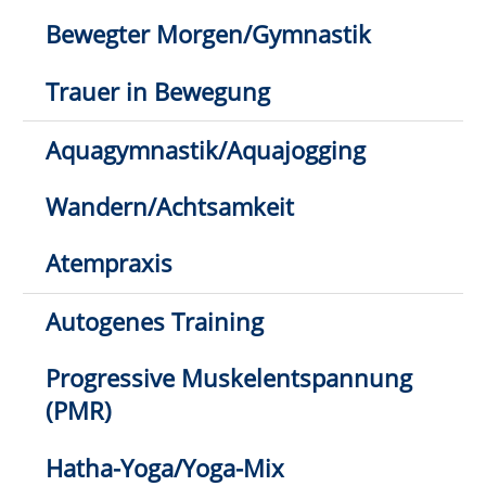
Qi Gong/Tai Chi
Meditation/Yoga-Nidra
Entspannung & Stressbewältigung
Entspannung mit der Klangschale
Kosmetik/Make-up
Kursleitung werden
Kontakt
Jürgen Schubert
02941 2895-11