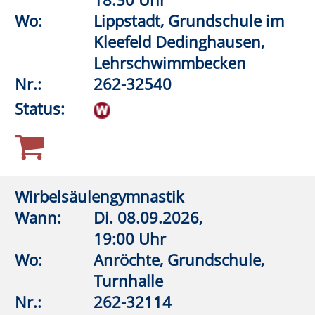
FASZIO®Training
Wann:
Mi.
09.09.2026,
18:15 Uhr
Wo:
VHS-Gebäude Lp, Raum
E.02
Nr.:
262-32201
Status:
Yoga-Mix
Wann:
Mi.
09.09.2026,
18:15 Uhr
Wo:
Rüthen, Familienzentrum
Arche
Nr.:
262-33532
Status: