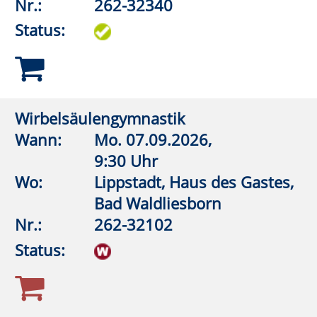
Westernkotten
Nr.:
262-32504
Status:
Aquagymnastik
Wann:
Mo.
07.09.2026,
17:30 Uhr
Wo:
Anröchte, Grundschule,
Lehrschwimmbecken
Nr.:
262-32510
Status:
Welt der Entspannung (Einsteiger)
Wann:
Mo.
07.09.2026,
17:30 Uhr
Wo:
Warstein, Liobaschule,