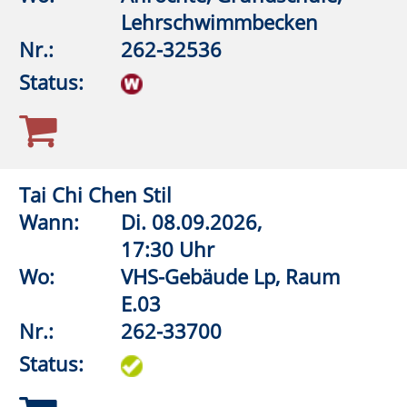
Stuhl-Yoga: Fit und mobil im Alter
Wann:
Mi.
09.09.2026,
17:00 Uhr
Wo:
Rüthen, Familienzentrum
Arche
Nr.:
262-33556
Status:
Aquagymnastik/Aquajogging
Wann:
Mi.
09.09.2026,
18:00 Uhr
Wo:
Warstein, KIB - Klima- und
Integrationsbad
Nr.:
262-32550
Status: