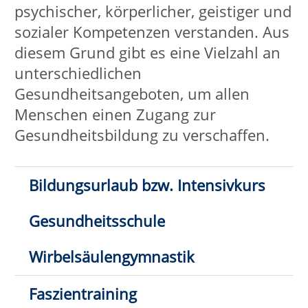
Wirbelsäulengymnastik
Faszientraining
Bewegter Morgen/Gymnastik
Trauer in Bewegung
Aquagymnastik/Aquajogging
Wandern/Achtsamkeit
Atempraxis
Autogenes Training
Progressive Muskelentspannung
(PMR)
Hatha-Yoga/Yoga-Mix
Stuhl-Yoga
Ashtanga-Yoga/Yin-Yoga