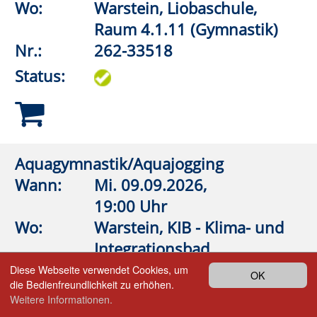
Barthstraße 2
| 59557 Lippstadt
02941 2895-0
vhs@lippstadt.de
Facebook
Instagram
Öffnungszeiten der Geschäftsstelle
Montag bis Freitag
08:30 – 12:30 Uhr
Montag bis
15:00 – 18:00 Uhr
Donnerstag
Öffnungszeiten Beratung/Anmeldung
Integration
Montag bis Mittwoch
08:30 – 12:00 Uhr
Montag
15:00 – 18:00 Uhr
Kontakt
|
Kontaktformular
Allgemeine Hinweise
|
Datenschutz