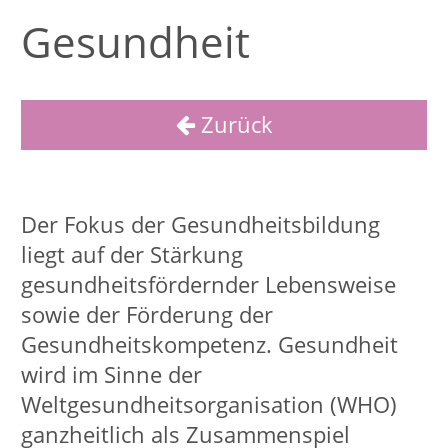
Der Fokus der Gesundheitsbildung
liegt auf der Stärkung
gesundheitsfördernder Lebensweise
sowie der Förderung der
Gesundheitskompetenz. Gesundheit
wird im Sinne der
Weltgesundheitsorganisation (WHO)
ganzheitlich als Zusammenspiel
psychischer, körperlicher, geistiger und
sozialer Kompetenzen verstanden. Aus
diesem Grund gibt es eine Vielzahl an
unterschiedlichen
Gesundheitsangeboten, um allen
Menschen einen Zugang zur
Gesundheitsbildung zu verschaffen.
Bildungsurlaub bzw. Intensivkurs
Gesundheitsschule