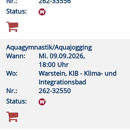
Yin-Yoga
Wann:
Fr.
11.09.2026,
17:00 Uhr
Wo:
Rüthen, Hebammenpraxis
„Mein Familienanker“
Nr.:
262-33583
Status:
Yoga-Flow-Mix
Wann:
Fr.
11.09.2026,
17:30 Uhr
Wo:
VHS-Gebäude Lp, Raum
D.09
Nr.:
262-33542
Status: