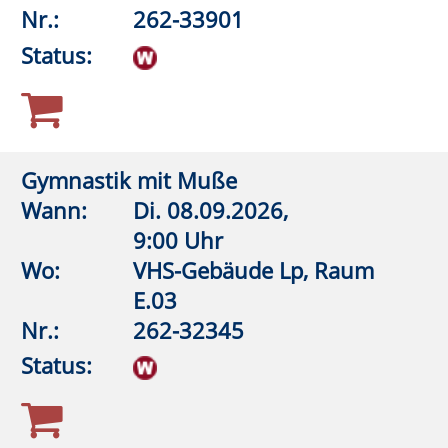
Aquagymnastik (Frauen)
Wann:
Di.
08.09.2026,
19:45 Uhr
Wo:
Lippstadt, Grundschule An
der Pappelallee,
Lehrschwimmbecken
Nr.:
262-32548
Status:
Wirbelsäulengymnastik
Wann:
Mi.
09.09.2026,
9:00 Uhr
Wo:
VHS-Gebäude Lp, Raum
E.03
Nr.:
262-32115
Status: