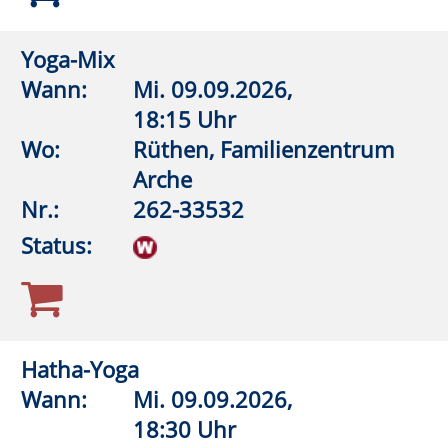
1
2
3
Anmeldung möglich
fast ausgebucht
Anmeldung auf Warteliste
Bitte beachten Sie den Infotext
Zurück
Volkshochschule
LIPP
STADT
Lippstadt-Anröchte-Erwitte-Rüthen-
Warstein