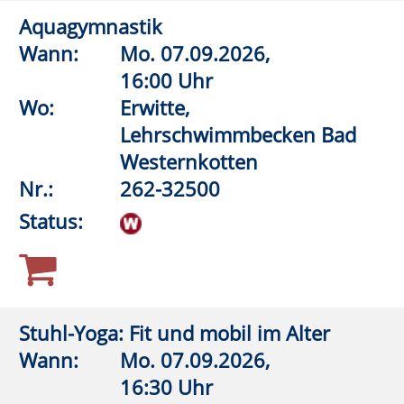
Raum 4.1.11 (Gymnastik)
Nr.:
262-33920
Status:
Wirbelsäulengymnastik (Frauen)
Wann:
Mo.
07.09.2026,
17:45 Uhr
Wo:
Anröchte, Grundschule,
Turnhalle
Nr.:
262-32105
Status:
Ashtanga-Yoga: Dynamik und innere
Balance
Wann:
Mo.
07.09.2026,
17:45 Uhr