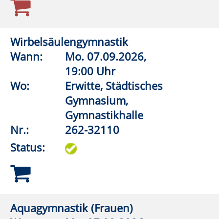
Wo:
Lippstadt, Grundschule im
Kleefeld Dedinghausen,
Lehrschwimmbecken
Nr.:
262-32540
Status:
Wirbelsäulengymnastik
Wann:
Di.
08.09.2026,
19:00 Uhr
Wo:
Anröchte, Grundschule,
Turnhalle
Nr.:
262-32114
Status:
Aquagymnastik/Aquajogging
Wann:
Di.
08.09.2026,