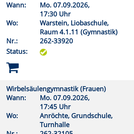
Gymnasium,
Gymnastikhalle
Nr.:
262-32110
Status:
Aquagymnastik (Frauen)
Wann:
Mo.
07.09.2026,
19:00 Uhr
Wo:
Lippstadt, Grundschule An
der Pappelallee,
Lehrschwimmbecken
Nr.:
262-32520
Status:
Entspannungsmix
Wann:
Mo.
07.09.2026,