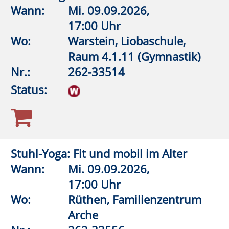
Aquagymnastik (Frauen)
Wann:
Do.
10.09.2026,
18:45 Uhr
Wo:
Rüthen, Friedrich-Spee-
Gymnasium,
Lehrschwimmbecken
Nr.:
262-32566
Status:
Qi Gong in der Natur
Wann:
Fr.
11.09.2026,
16:00 Uhr
Wo:
Warstein, Haus Dassel
Nr.:
262-33600
Status: