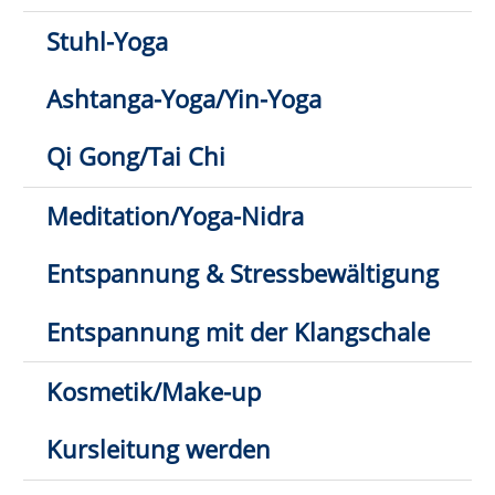
E-Mail schreiben
1
2
3
Klick hier: nur direkt buchbare
Kurse anzeigen
Anmeldung möglich
fast ausgebucht
Anmeldung auf Warteliste
Bitte beachten Sie den Infotext
Gymnastik mit Muße
Wann:
Mo.
07.09.2026,
8:30 Uhr
Wo:
VHS-Gebäude Lp, Raum
E.02