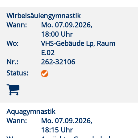
16:30 Uhr
Wo:
Anröchte, Grundschule,
Lehrschwimmbecken
Nr.:
262-32532
Status:
Aquagymnastik/Aquajogging
Wann:
Di.
08.09.2026,
17:30 Uhr
Wo:
Anröchte, Grundschule,
Lehrschwimmbecken
Nr.:
262-32536
Status:
Tai Chi Chen Stil
Wann:
Di.
08.09.2026,