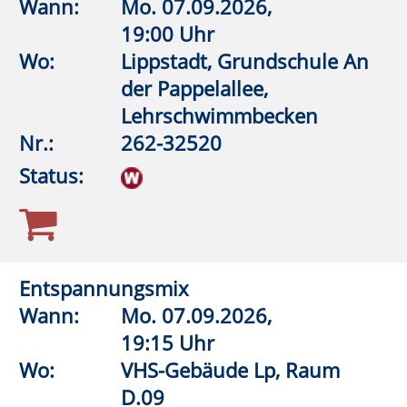
19:00 Uhr
Wo:
Lippstadt, Grundschule An
der Pappelallee,
Lehrschwimmbecken
Nr.:
262-32546
Status:
Aquagymnastik/Aquajogging
Wann:
Di.
08.09.2026,
19:30 Uhr
Wo:
Lippstadt, Grundschule im
Kleefeld Dedinghausen,
Lehrschwimmbecken
Nr.:
262-32541
Status: