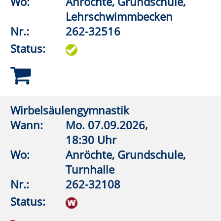
17:30 Uhr
Wo:
VHS-Gebäude Lp, Raum
E.03
Nr.:
262-33700
Status:
Wirbelsäulengymnastik
Wann:
Di.
08.09.2026,
18:00 Uhr
Wo:
Lippstadt, Ostendorf-
Gymnasium, Turnhalle
Nr.:
262-32113
Status:
Aquagymnastik/Aquajogging
Wann:
Di.
08.09.2026,
18:30 Uhr