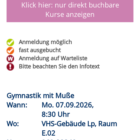
Westernkotten
Nr.:
262-32500
Status:
Stuhl-Yoga: Fit und mobil im Alter
Wann:
Mo.
07.09.2026,
16:30 Uhr
Wo:
VHS-Gebäude Lp, Raum
D.09
Nr.:
262-33550
Status:
Aquagymnastik
Wann:
Mo.
07.09.2026,
17:00 Uhr
Wo:
Erwitte,
Lehrschwimmbecken Bad