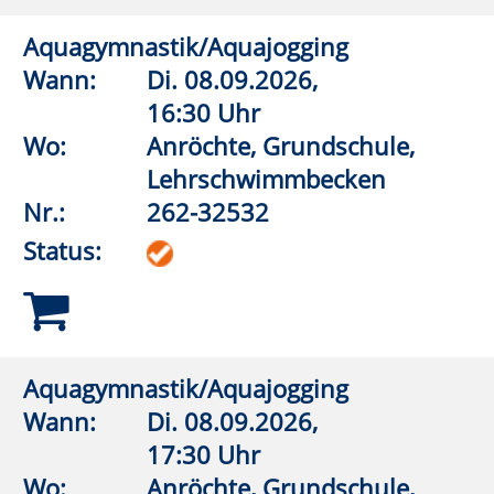
Stuhl-Yoga: Fit und mobil im Alter
Wann:
Mi.
09.09.2026,
16:00 Uhr
Wo:
Warstein, Liobaschule,
Raum 4.1.11 (Gymnastik)
Nr.:
262-33554
Status:
Hatha-Yoga
Wann:
Mi.
09.09.2026,
17:00 Uhr
Wo:
Warstein, Liobaschule,
Raum 4.1.11 (Gymnastik)
Nr.:
262-33514
Status: