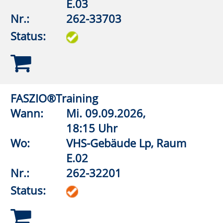
Ganzheitliches Augentraining -
Entspannte Augen sehen besser
Wann:
Sa.
12.09.2026,
11:00 Uhr
Wo:
VHS-Gebäude Lp, Raum
E.07
Nr.:
262-31102
Status:
Aquagymnastik/Aquajogging
Wann:
Mo.
14.09.2026,
20:00 Uhr
Wo:
Lippstadt, Grundschule An
der Pappelallee,
Lehrschwimmbecken
Nr.:
262-32526
Status: