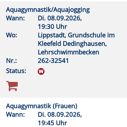
Yin-Yoga
Wann:
Mi.
09.09.2026,
19:45 Uhr
Wo:
VHS-Gebäude Lp, Raum
D.09
Nr.:
262-33581
Status:
Aquagymnastik/Aquajogging
Wann:
Do.
10.09.2026,
9:00 Uhr
Wo:
Lippstadt, Grundschule im
Kleefeld Dedinghausen,
Lehrschwimmbecken
Nr.:
262-32558
Status: