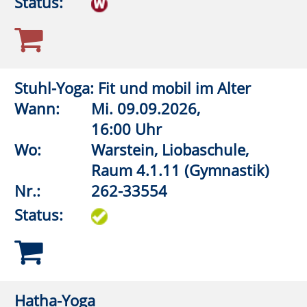
Yoga-Mix: Haltung & Flexibilität
Wann:
Do.
10.09.2026,
17:00 Uhr
Wo:
VHS-Gebäude Lp, Raum
D.09
Nr.:
262-33540
Status:
Aquagymnastik (Frauen)
Wann:
Do.
10.09.2026,
18:00 Uhr
Wo:
Rüthen, Friedrich-Spee-
Gymnasium,
Lehrschwimmbecken
Nr.:
262-32560
Status: