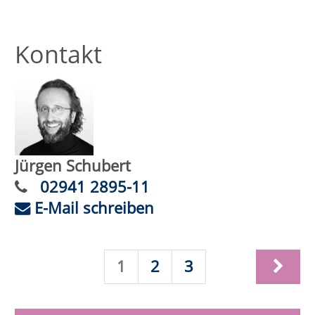
Nr.:
262-32340
Status:
Wirbelsäulengymnastik
Wann:
Mo.
07.09.2026,
9:30 Uhr
Wo:
Lippstadt, Haus des Gastes,
Bad Waldliesborn
Nr.:
262-32102
Status:
Aquagymnastik
Wann:
Mo.
07.09.2026,
16:00 Uhr
Wo:
Erwitte,
Lehrschwimmbecken Bad