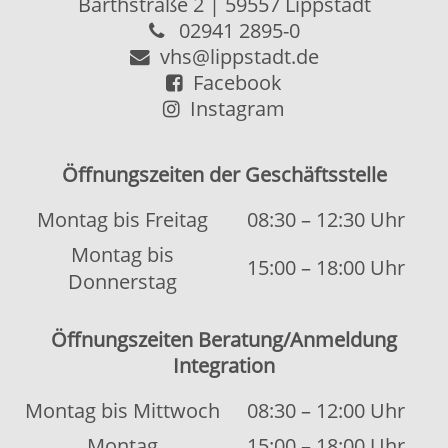
Kontakt
|
Kontaktformular
Allgemeine Hinweise
|
Datenschutz
Impressum
|
Sitemap
© 2026 Kubus Software GmbH
Diese Webseite verwendet Cookies, um
OK
die Bedienfreundlichkeit zu erhöhen.
Weitere Informationen.