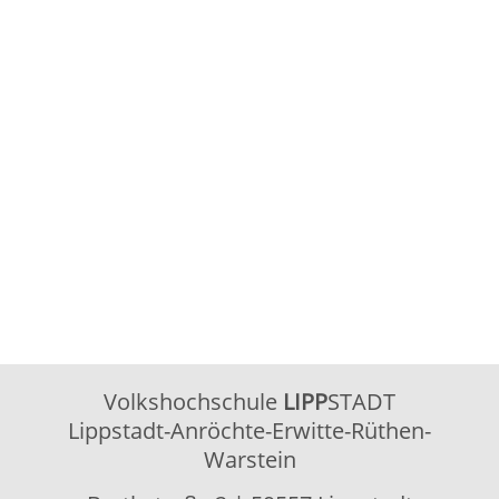
Volkshochschule
LIPP
STADT
Lippstadt-Anröchte-Erwitte-Rüthen-
Warstein
Barthstraße 2
| 59557 Lippstadt
02941 2895-0
vhs@lippstadt.de
Facebook
Instagram
Öffnungszeiten der Geschäftsstelle
Montag bis Freitag
08:30 – 12:30 Uhr
Montag bis
15:00 – 18:00 Uhr
Donnerstag
Öffnungszeiten Beratung/Anmeldung
Integration
Montag bis Mittwoch
08:30 – 12:00 Uhr
Montag
15:00 – 18:00 Uhr