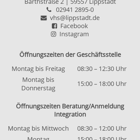
Kontakt
|
Kontaktformular
Allgemeine Hinweise
|
Datenschutz
Impressum
|
Sitemap
© 2026 Kubus Software GmbH
Diese Webseite verwendet Cookies, um
OK
die Bedienfreundlichkeit zu erhöhen.
Weitere Informationen.