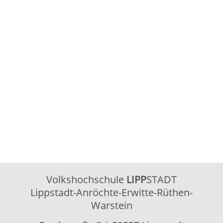
Volkshochschule
LIPP
STADT
Lippstadt-Anröchte-Erwitte-Rüthen-
Warstein
Barthstraße 2
| 59557 Lippstadt
02941 2895-0
vhs@lippstadt.de
Facebook
Instagram
Öffnungszeiten der Geschäftsstelle
Montag bis Freitag
08:30 – 12:30 Uhr
Montag bis
15:00 – 18:00 Uhr
Donnerstag
Öffnungszeiten Beratung/Anmeldung
Integration
Montag bis Mittwoch
08:30 – 12:00 Uhr
Montag
15:00 – 18:00 Uhr