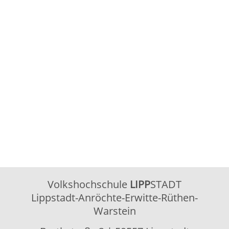
Volkshochschule
LIPP
STADT
Lippstadt-Anröchte-Erwitte-Rüthen-
Warstein
Barthstraße 2
| 59557 Lippstadt
02941 2895-0
vhs@lippstadt.de
Facebook
Instagram
Öffnungszeiten der Geschäftsstelle
Montag bis Freitag
08:30 – 12:30 Uhr
Montag bis
15:00 – 18:00 Uhr
Donnerstag
Öffnungszeiten Beratung/Anmeldung
Integration
Montag bis Mittwoch
08:30 – 12:00 Uhr
Montag
15:00 – 18:00 Uhr