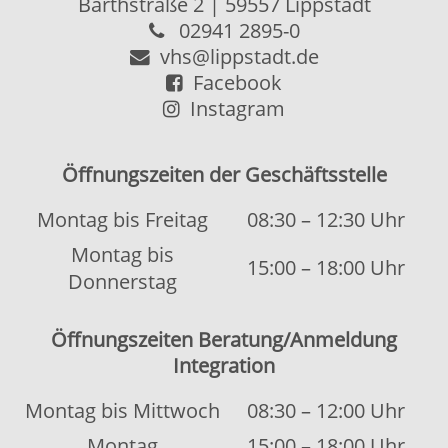
Kontakt
|
Kontaktformular
Allgemeine Hinweise
|
Datenschutz
Impressum
|
Sitemap
© 2026 Kubus Software GmbH
Diese Webseite verwendet Cookies, um
OK
die Bedienfreundlichkeit zu erhöhen.
Weitere Informationen.