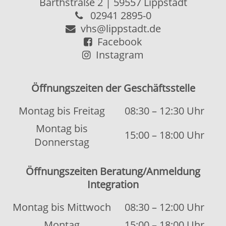
Kontakt
|
Kontaktformular
Allgemeine Hinweise
|
Datenschutz
Impressum
|
Sitemap
© 2026 Kubus Software GmbH
Diese Webseite verwendet Cookies, um
OK
die Bedienfreundlichkeit zu erhöhen.
Weitere Informationen.