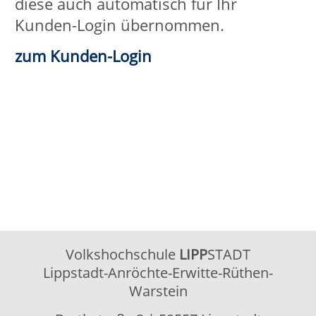
Volkshochschule
LIPP
STADT
Lippstadt-Anröchte-Erwitte-Rüthen-
Warstein
Barthstraße 2
| 59557 Lippstadt
02941 2895-0
vhs@lippstadt.de
Facebook
Instagram
Öffnungszeiten der Geschäftsstelle
Montag bis Freitag
08:30 – 12:30 Uhr
Montag bis
15:00 – 18:00 Uhr
Donnerstag
Öffnungszeiten Beratung/Anmeldung
Integration
Montag bis Mittwoch
08:30 – 12:00 Uhr
Montag
15:00 – 18:00 Uhr